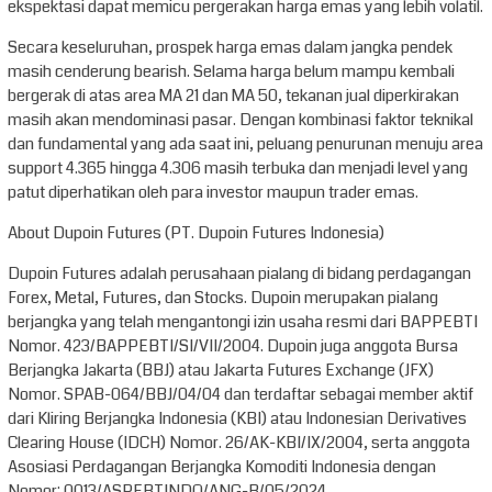
ekspektasi dapat memicu pergerakan harga emas yang lebih volatil.
Secara keseluruhan, prospek harga emas dalam jangka pendek
masih cenderung bearish. Selama harga belum mampu kembali
bergerak di atas area MA 21 dan MA 50, tekanan jual diperkirakan
masih akan mendominasi pasar. Dengan kombinasi faktor teknikal
dan fundamental yang ada saat ini, peluang penurunan menuju area
support 4.365 hingga 4.306 masih terbuka dan menjadi level yang
patut diperhatikan oleh para investor maupun trader emas.
About Dupoin Futures (PT. Dupoin Futures Indonesia)
Dupoin Futures adalah perusahaan pialang di bidang perdagangan
Forex, Metal, Futures, dan Stocks. Dupoin merupakan pialang
berjangka yang telah mengantongi izin usaha resmi dari BAPPEBTI
Nomor. 423/BAPPEBTI/SI/VII/2004. Dupoin juga anggota Bursa
Berjangka Jakarta (BBJ) atau Jakarta Futures Exchange (JFX)
Nomor. SPAB-064/BBJ/04/04 dan terdaftar sebagai member aktif
dari Kliring Berjangka Indonesia (KBI) atau Indonesian Derivatives
Clearing House (IDCH) Nomor. 26/AK-KBI/IX/2004, serta anggota
Asosiasi Perdagangan Berjangka Komoditi Indonesia dengan
Nomor: 0013/ASPEBTINDO/ANG-B/05/2024.