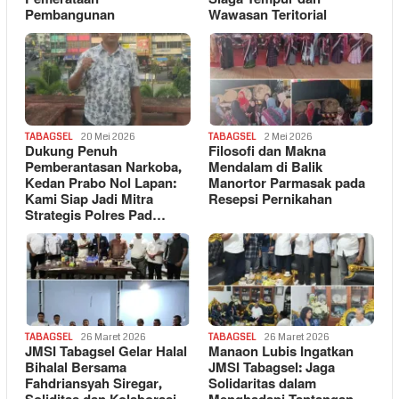
Pembangunan
Wawasan Teritorial
TABAGSEL
20 Mei 2026
TABAGSEL
2 Mei 2026
Dukung Penuh
Filosofi dan Makna
Pemberantasan Narkoba,
Mendalam di Balik
Kedan Prabo Nol Lapan:
Manortor Parmasak pada
Kami Siap Jadi Mitra
Resepsi Pernikahan
Strategis Polres Pad…
TABAGSEL
26 Maret 2026
TABAGSEL
26 Maret 2026
JMSI Tabagsel Gelar Halal
Manaon Lubis Ingatkan
Bihalal Bersama
JMSI Tabagsel: Jaga
Fahdriansyah Siregar,
Solidaritas dalam