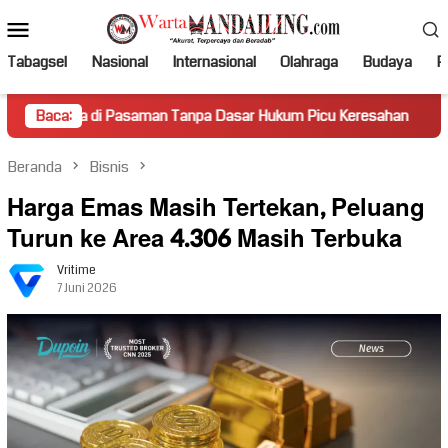
Loncat
Menu
ke
Mobile
konten
Tabagsel
Nasional
Internasional
Olahraga
Budaya
Po
 Pasaman Tanpa Dasar Hukum Picu Keresahan
Baca:
Truk Miring 
Beranda
Bisnis
Harga Emas Masih Tertekan, Peluang
Turun ke Area 4.306 Masih Terbuka
Vritime
7 Juni 2026