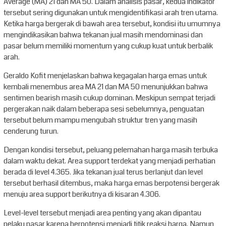
Average (MA) 21 dan MA 50. Dalam analisis pasar, kedua indikator
tersebut sering digunakan untuk mengidentifikasi arah tren utama.
Ketika harga bergerak di bawah area tersebut, kondisi itu umumnya
mengindikasikan bahwa tekanan jual masih mendominasi dan
pasar belum memiliki momentum yang cukup kuat untuk berbalik
arah.
Geraldo Kofit menjelaskan bahwa kegagalan harga emas untuk
kembali menembus area MA 21 dan MA 50 menunjukkan bahwa
sentimen bearish masih cukup dominan. Meskipun sempat terjadi
pergerakan naik dalam beberapa sesi sebelumnya, penguatan
tersebut belum mampu mengubah struktur tren yang masih
cenderung turun.
Dengan kondisi tersebut, peluang pelemahan harga masih terbuka
dalam waktu dekat. Area support terdekat yang menjadi perhatian
berada di level 4.365. Jika tekanan jual terus berlanjut dan level
tersebut berhasil ditembus, maka harga emas berpotensi bergerak
menuju area support berikutnya di kisaran 4.306.
Level-level tersebut menjadi area penting yang akan dipantau
pelaku pasar karena berpotensi menjadi titik reaksi harga. Namun