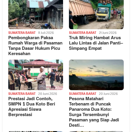
SUMATERA BARAT
11 Juli 2026
SUMATERA BARAT
21 Juni 2026
Pembongkaran Paksa
Truk Miring Hambat Arus
Rumah Warga di Pasaman
Lalu Lintas di Jalan Panti–
Tanpa Dasar Hukum Picu
Simpang Empat
Keresahan
SUMATERA BARAT
20 Juni 2026
SUMATERA BARAT
20 Juni 2026
Prestasi Jadi Contoh,
Pesona Matahari
SMPN 1 Dua Koto Beri
Terbenam di Puncak
Apresiasi Siswa
Panaroma Dua Koto:
Berprestasi
Surga Tersembunyi
Pasaman yang Siap Jadi
Desti…