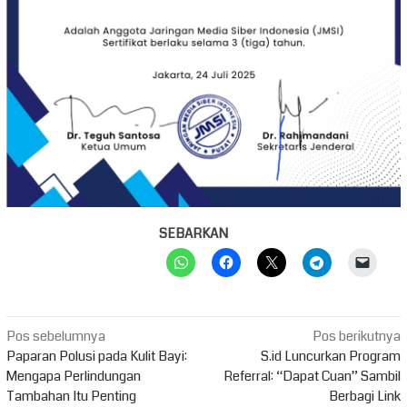
SEBARKAN
Navigasi
Pos sebelumnya
Pos berikutnya
pos
Paparan Polusi pada Kulit Bayi:
S.id Luncurkan Program
Mengapa Perlindungan
Referral: “Dapat Cuan” Sambil
Tambahan Itu Penting
Berbagi Link