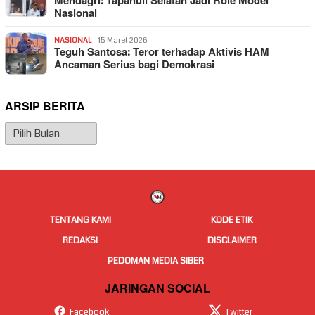
Mendagri: Tapanuli Selatan Jadi Role Model
Nasional
NASIONAL
15 Maret 2026
Teguh Santosa: Teror terhadap Aktivis HAM
Ancaman Serius bagi Demokrasi
ARSIP BERITA
Arsip
Berita
TENTANG KAMI
KODE ETIK
REDAKSI
DISCLAIMER
PEDOMAN MEDIA SIBER
JARINGAN SOCIAL
Facebook
Twitter