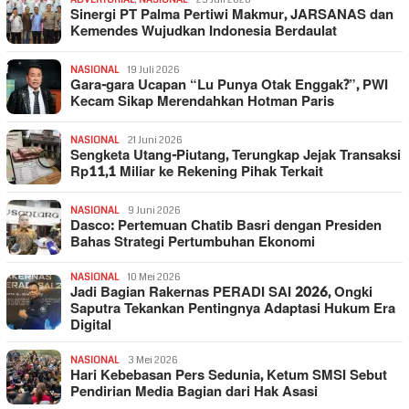
Sinergi PT Palma Pertiwi Makmur, JARSANAS dan
Kemendes Wujudkan Indonesia Berdaulat
NASIONAL
19 Juli 2026
Gara-gara Ucapan “Lu Punya Otak Enggak?”, PWI
Kecam Sikap Merendahkan Hotman Paris
NASIONAL
21 Juni 2026
Sengketa Utang-Piutang, Terungkap Jejak Transaksi
Rp11,1 Miliar ke Rekening Pihak Terkait
NASIONAL
9 Juni 2026
Dasco: Pertemuan Chatib Basri dengan Presiden
Bahas Strategi Pertumbuhan Ekonomi
NASIONAL
10 Mei 2026
Jadi Bagian Rakernas PERADI SAI 2026, Ongki
Saputra Tekankan Pentingnya Adaptasi Hukum Era
Digital
NASIONAL
3 Mei 2026
Hari Kebebasan Pers Sedunia, Ketum SMSI Sebut
Pendirian Media Bagian dari Hak Asasi