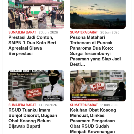
SUMATERA BARAT
20 Juni 2026
SUMATERA BARAT
20 Juni 2026
Prestasi Jadi Contoh,
Pesona Matahari
SMPN 1 Dua Koto Beri
Terbenam di Puncak
Apresiasi Siswa
Panaroma Dua Koto:
Berprestasi
Surga Tersembunyi
Pasaman yang Siap Jadi
Desti…
SUMATERA BARAT
13 Juni 2026
SUMATERA BARAT
12 Juni 2026
RSUD Tuanku Imam
Keluhan Obat Kosong
Bonjol Disorot, Dugaan
Mencuat, Dinkes
Obat Kosong Belum
Pasaman: Pengadaan
Dijawab Bupati
Obat RSUD Sudah
Menjadi Kewenangan