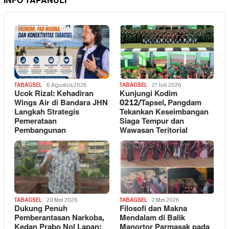
INFO TAPANULI
TABAGSEL
6 Agustus 2026
TABAGSEL
27 Juli 2026
Ucok Rizal: Kehadiran
Kunjungi Kodim
Wings Air di Bandara JHN
0212/Tapsel, Pangdam
Langkah Strategis
Tekankan Keseimbangan
Pemerataan
Siaga Tempur dan
Pembangunan
Wawasan Teritorial
TABAGSEL
20 Mei 2026
TABAGSEL
2 Mei 2026
Dukung Penuh
Filosofi dan Makna
Pemberantasan Narkoba,
Mendalam di Balik
Kedan Prabo Nol Lapan:
Manortor Parmasak pada