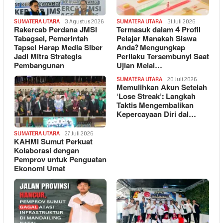
SUMATERA UTARA
3 Agustus 2026
SUMATERA UTARA
31 Juli 2026
Rakercab Perdana JMSI
Termasuk dalam 4 Profil
Tabagsel, Pemerintah
Pelajar Manakah Siswa
Tapsel Harap Media Siber
Anda? Mengungkap
Jadi Mitra Strategis
Perilaku Tersembunyi Saat
Pembangunan
Ujian Melal…
SUMATERA UTARA
20 Juli 2026
Memulihkan Akun Setelah
‘Lose Streak’: Langkah
Taktis Mengembalikan
Kepercayaan Diri dal…
SUMATERA UTARA
27 Juli 2026
KAHMI Sumut Perkuat
Kolaborasi dengan
Pemprov untuk Penguatan
Ekonomi Umat