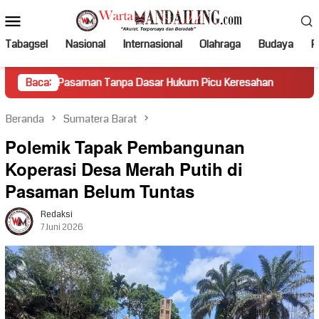
Loncat
Menu
ke
Mobile
konten
Tabagsel
Nasional
Internasional
Olahraga
Budaya
Po
aman Tanpa Dasar Hukum Picu Keresahan
Baca:
Truk Miring Hamb
Beranda
Sumatera Barat
Polemik Tapak Pembangunan
Koperasi Desa Merah Putih di
Pasaman Belum Tuntas
Redaksi
7 Juni 2026