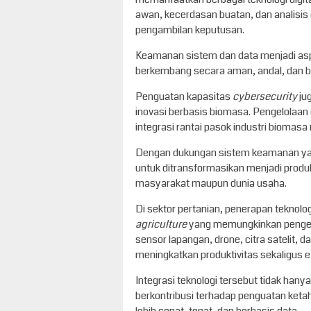
awan, kecerdasan buatan, dan analisis 
pengambilan keputusan.
Keamanan sistem dan data menjadi asp
berkembang secara aman, andal, dan be
Penguatan kapasitas
cybersecurity
jug
inovasi berbasis biomasa. Pengelolaan
integrasi rantai pasok industri biomasa
Dengan dukungan sistem keamanan yang k
untuk ditransformasikan menjadi produ
masyarakat maupun dunia usaha.
Di sektor pertanian, penerapan teknolo
agriculture
yang memungkinkan pengelol
sensor lapangan, drone, citra satelit,
meningkatkan produktivitas sekaligus 
Integrasi teknologi tersebut tidak han
berkontribusi terhadap penguatan ket
lebih cepat, tepat, dan berbasis data.