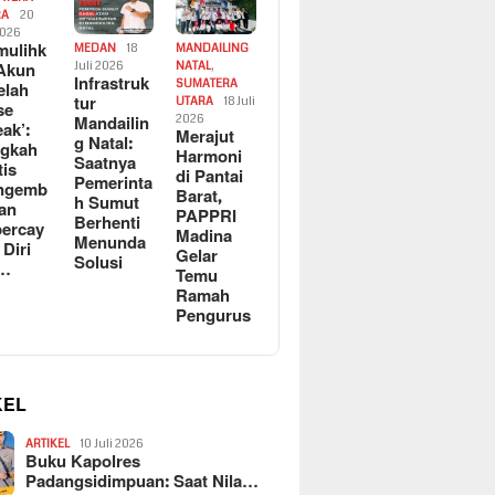
RA
20
2026
ulihk
MEDAN
18
MANDAILING
Akun
Juli 2026
NATAL
,
Infrastruk
SUMATERA
elah
tur
UTARA
18 Juli
se
Mandailin
2026
eak’:
Merajut
g Natal:
ngkah
Harmoni
Saatnya
tis
di Pantai
Pemerinta
ngemb
Barat,
h Sumut
kan
PAPPRI
Berhenti
ercay
Madina
Menunda
 Diri
Gelar
Solusi
l…
Temu
Ramah
Pengurus
KEL
ARTIKEL
10 Juli 2026
Buku Kapolres
Padangsidimpuan: Saat Nila…