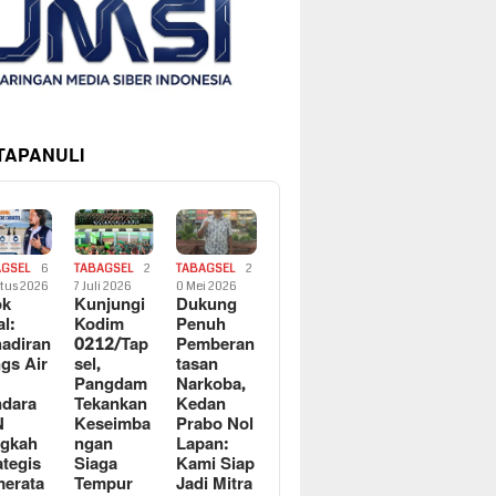
 TAPANULI
AGSEL
6
TABAGSEL
2
TABAGSEL
2
tus 2026
7 Juli 2026
0 Mei 2026
ok
Kunjungi
Dukung
al:
Kodim
Penuh
adiran
0212/Tap
Pemberan
gs Air
sel,
tasan
Pangdam
Narkoba,
dara
Tekankan
Kedan
N
Keseimba
Prabo Nol
ngkah
ngan
Lapan:
ategis
Siaga
Kami Siap
erata
Tempur
Jadi Mitra