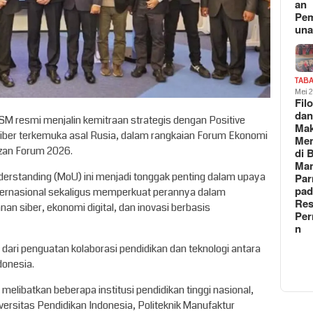
an
Pe
un
TAB
Mei 
Fil
da
TSM resmi menjalin kemitraan strategis dengan Positive
Ma
ber terkemuka asal Rusia, dalam rangkaian Forum Ekonomi
Me
azan Forum 2026.
di 
Man
standing (MoU) ini menjadi tonggak penting dalam upaya
Pa
pad
ternasional sekaligus memperkuat perannya dalam
Res
an siber, ekonomi digital, dan inovasi berbasis
Per
n
dari penguatan kolaborasi pendidikan dan teknologi antara
donesia.
 melibatkan beberapa institusi pendidikan tinggi nasional,
iversitas Pendidikan Indonesia, Politeknik Manufaktur