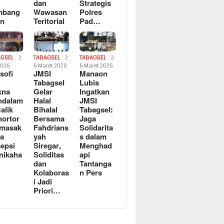
dan
Strategis
mbang
Wawasan
Polres
an
Teritorial
Pad…
AGSEL
2
TABAGSEL
2
TABAGSEL
2
2026
6 Maret 2026
6 Maret 2026
osofi
JMSI
Manaon
n
Tabagsel
Lubis
kna
Gelar
Ingatkan
ndalam
Halal
JMSI
Balik
Bihalal
Tabagsel:
ortor
Bersama
Jaga
rmasak
Fahdrians
Solidarita
a
yah
s dalam
epsi
Siregar,
Menghad
nikaha
Soliditas
api
dan
Tantanga
Kolaboras
n Pers
i Jadi
Priori…