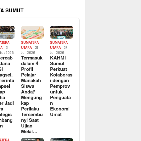
TA SUMUT
ATERA
SUMATERA
SUMATERA
RA
3
UTARA
31
UTARA
27
tus 2026
Juli 2026
Juli 2026
ercab
Termasuk
KAHMI
dana
dalam 4
Sumut
SI
Profil
Perkuat
agsel,
Pelajar
Kolaboras
erinta
Manakah
i dengan
apsel
Siswa
Pemprov
ap
Anda?
untuk
ia
Mengung
Penguata
er Jadi
kap
n
ra
Perilaku
Ekonomi
ategis
Tersembu
Umat
mbang
nyi Saat
an
Ujian
Melal…
ATERA