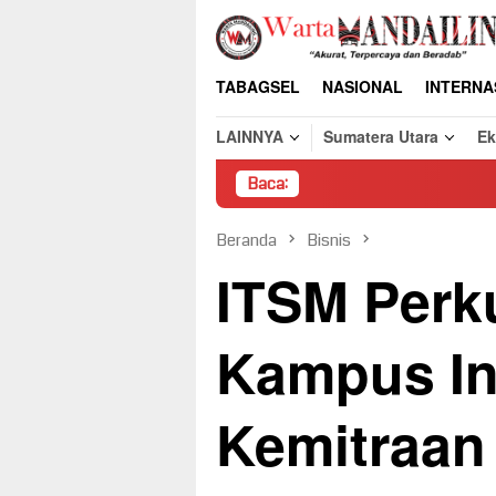
Loncat
ke
konten
TABAGSEL
NASIONAL
INTERNA
LAINNYA
Sumatera Utara
E
Baca:
Pembongkaran Pak
Beranda
Bisnis
ITSM Perku
Kampus In
Kemitraan 