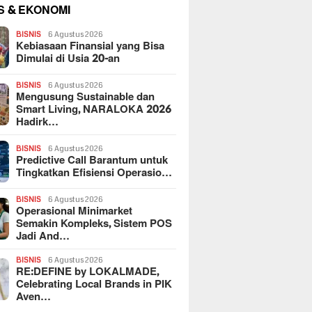
S & EKONOMI
BISNIS
6 Agustus 2026
Kebiasaan Finansial yang Bisa
Dimulai di Usia 20-an
BISNIS
6 Agustus 2026
Mengusung Sustainable dan
Smart Living, NARALOKA 2026
Hadirk…
BISNIS
6 Agustus 2026
Predictive Call Barantum untuk
Tingkatkan Efisiensi Operasio…
BISNIS
6 Agustus 2026
Operasional Minimarket
Semakin Kompleks, Sistem POS
Jadi And…
BISNIS
6 Agustus 2026
RE:DEFINE by LOKALMADE,
Celebrating Local Brands in PIK
Aven…