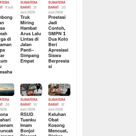
ATERA
SUMATERA
SUMATERA
AT
11 Juli
BARAT
21
BARAT
20
6
Juni 2026
Juni 2026
mbong
Truk
Prestasi
an
Miring
Jadi
sa
Hambat
Contoh,
mah
Arus Lalu
SMPN 1
ga di
Lintas di
Dua Koto
saman
Jalan
Beri
pa
Panti–
Apresiasi
ar
Simpang
Siswa
kum
Empat
Berpresta
u
si
esaha
ATERA
SUMATERA
SUMATERA
AT
20
BARAT
13
BARAT
12
 2026
Juni 2026
Juni 2026
sona
RSUD
Keluhan
ahari
Tuanku
Obat
rbenam
Imam
Kosong
Puncak
Bonjol
Mencuat,