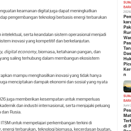
SUM
BAR
penguatan keamanan digital juga dapat meningkatkan
202
Pe
hadap pengembangan teknologi berbasis energi terbarukan
kar
Pak
Ru
intelektual, serta keandalan sistem operasional menjadi
War
stem inovasi yang kompetitif dan berkelanjutan.
Pa
Tan
y, digital economy
, biomasa, ketahanan pangan, dan
Das
 yang saling terhubung dalam membangun ekosistem
Hu
Pic
Ker
n
harapkan mampu menghasilkan inovasi yang tidak hanya
juga menciptakan dampak ekonomi dan sosial yang nyata
SUM
2026 juga memberikan kesempatan untuk memperluas
BAR
demik dan industri internasional, serta menjajaki peluang
Juni
Pe
a dan Rusia.
Mat
Te
i ITSM untuk mempelajari perkembangan terkini di
di 
y
, energi terbarukan, teknologi biomasa, kecerdasan buatan,