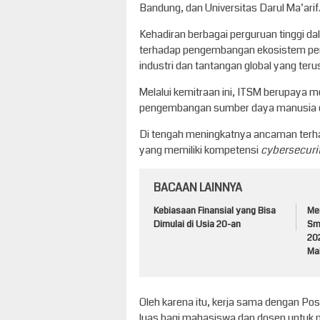
Bandung, dan Universitas Darul Ma’arif
Kehadiran berbagai perguruan tinggi d
terhadap pengembangan ekosistem pe
industri dan tantangan global yang ter
Melalui kemitraan ini, ITSM berupaya m
pengembangan sumber daya manusia di 
Di tengah meningkatnya ancaman terhada
yang memiliki kompetensi
cybersecuri
BACAAN LAINNYA
Kebiasaan Finansial yang Bisa
Me
Dimulai di Usia 20-an
Sm
20
Ma
Oleh karena itu, kerja sama dengan Po
luas bagi mahasiswa dan dosen untuk 