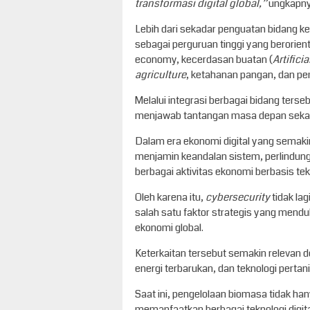
transformasi digital global,”
ungkapny
Lebih dari sekadar penguatan bidang ke
sebagai perguruan tinggi yang berorien
economy, kecerdasan buatan (
Artifici
agriculture
, ketahanan pangan, dan p
Melalui integrasi berbagai bidang ter
menjawab tantangan masa depan sekal
Dalam era ekonomi digital yang semaki
menjamin keandalan sistem, perlindunga
berbagai aktivitas ekonomi berbasis tek
Oleh karena itu,
cybersecurity
tidak la
salah satu faktor strategis yang men
ekonomi global.
Keterkaitan tersebut semakin relevan
energi terbarukan, dan teknologi perta
Saat ini, pengelolaan biomasa tidak h
memanfaatkan berbagai teknologi digita