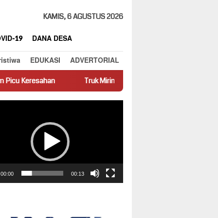
KAMIS, 6 AGUSTUS 2026
VID-19
DANA DESA
ristiwa
EDUKASI
ADVERTORIAL
Truk Miring Hambat Arus Lalu Lintas di Jalan Panti–Simpang E
ar
00:00
00:13