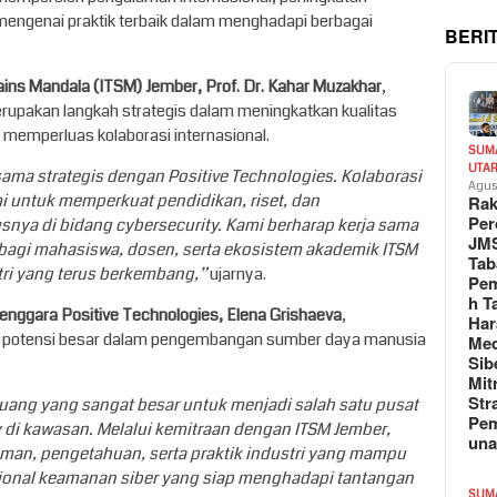
engenai praktik terbaik dalam menghadapi berbagai
BERI
ains Mandala (ITSM) Jember, Prof. Dr. Kahar Muzakhar
,
upakan langkah strategis dalam meningkatkan kualitas
s memperluas kolaborasi internasional.
SUM
UTA
ama strategis dengan Positive Technologies. Kolaborasi
Agus
i untuk memperkuat pendidikan, riset, dan
Rak
Per
snya di bidang cybersecurity. Kami berharap kerja sama
JM
 bagi mahasiswa, dosen, serta ekosistem akademik ITSM
Tab
i yang terus berkembang,”
ujarnya.
Pem
h T
Tenggara Positive Technologies, Elena Grishaeva
,
Har
i potensi besar dalam pengembangan sumber daya manusia
Med
Sib
Mit
Str
luang yang sangat besar untuk menjadi salah satu pusat
Pe
di kawasan. Melalui kemitraan dengan ITSM Jember,
un
man, pengetahuan, serta praktik industri yang mampu
ional keamanan siber yang siap menghadapi tantangan
SUM