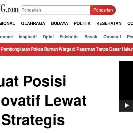
Pencarian
SIONAL
OLAHRAGA
BUDAYA
POLITIK
KESEHATAN
CO
konomi
Inspiratif
Opini
Selebritis
Sosok
Otomotif
Pe
sa Rumah Warga di Pasaman Tanpa Dasar Hukum Picu Keresahan
Pemut
Video
at Posisi
ovatif Lewat
Strategis