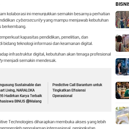
BISNI
.
alam kolaborasi ini menunjukkan semakin besarnya perhatian
ndidikan
cybersecurity
yang mampu menjawab kebutuhan
us berkembang.
emperkuat kapasitas pendidikan, penelitian, dan
bidang teknologi informasi dan keamanan digital.
p infrastruktur digital, kebutuhan akan tenaga profesional
ty
menjadi semakin mendesak.
ngusung Sustainable dan
Predictive Call Barantum untuk
art Living, NARALOKA
Tingkatkan Efisiensi
26 Hadirkan Karya Terbaik
Operasional
hasiswa BINUS @Malang
sitive Technologies diharapkan membuka akses yang lebih
memperoleh pengalaman internasional, peningkatan