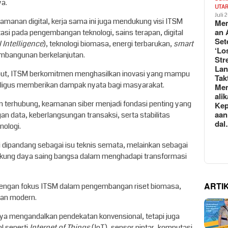
a.
UTA
Juli 
amanan digital, kerja sama ini juga mendukung visi ITSM
Mem
an 
tasi pada pengembangan teknologi, sains terapan, digital
Set
al Intelligence
), teknologi biomasa, energi terbarukan,
smart
‘Lo
embangunan berkelanjutan.
Str
La
sebut, ITSM berkomitmen menghasilkan inovasi yang mampu
Tak
igus memberikan dampak nyata bagi masyarakat.
Me
ali
n terhubung, keamanan siber menjadi fondasi penting yang
Kep
aan
n data, keberlangsungan transaksi, serta stabilitas
da
nologi.
gi dipandang sebagai isu teknis semata, melainkan sebagai
dukung daya saing bangsa dalam menghadapi transformasi
ARTI
 dengan fokus ITSM dalam pengembangan riset biomasa,
nian modern.
anya mengandalkan pendekatan konvensional, tetapi juga
l seperti
Internet of Things
(IoT), sensor pintar, komputasi