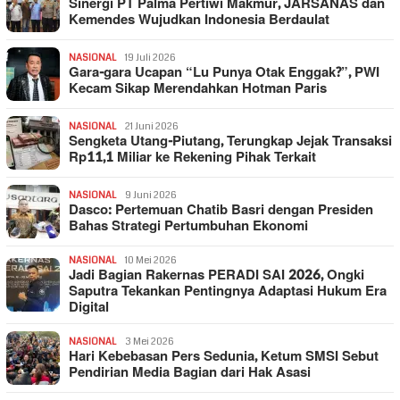
Sinergi PT Palma Pertiwi Makmur, JARSANAS dan
Kemendes Wujudkan Indonesia Berdaulat
NASIONAL
19 Juli 2026
Gara-gara Ucapan “Lu Punya Otak Enggak?”, PWI
Kecam Sikap Merendahkan Hotman Paris
NASIONAL
21 Juni 2026
Sengketa Utang-Piutang, Terungkap Jejak Transaksi
Rp11,1 Miliar ke Rekening Pihak Terkait
NASIONAL
9 Juni 2026
Dasco: Pertemuan Chatib Basri dengan Presiden
Bahas Strategi Pertumbuhan Ekonomi
NASIONAL
10 Mei 2026
Jadi Bagian Rakernas PERADI SAI 2026, Ongki
Saputra Tekankan Pentingnya Adaptasi Hukum Era
Digital
NASIONAL
3 Mei 2026
Hari Kebebasan Pers Sedunia, Ketum SMSI Sebut
Pendirian Media Bagian dari Hak Asasi