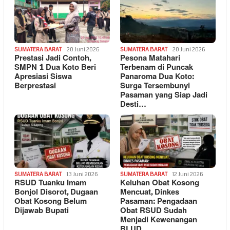
SUMATERA BARAT
20 Juni 2026
SUMATERA BARAT
20 Juni 2026
Prestasi Jadi Contoh,
Pesona Matahari
SMPN 1 Dua Koto Beri
Terbenam di Puncak
Apresiasi Siswa
Panaroma Dua Koto:
Berprestasi
Surga Tersembunyi
Pasaman yang Siap Jadi
Desti…
SUMATERA BARAT
13 Juni 2026
SUMATERA BARAT
12 Juni 2026
RSUD Tuanku Imam
Keluhan Obat Kosong
Bonjol Disorot, Dugaan
Mencuat, Dinkes
Obat Kosong Belum
Pasaman: Pengadaan
Dijawab Bupati
Obat RSUD Sudah
Menjadi Kewenangan
BLUD