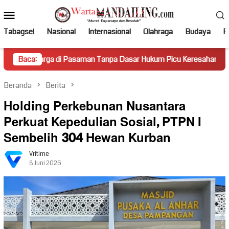
Loncat
Menu
ke
Mobile
konten
Tabagsel
Nasional
Internasional
Olahraga
Budaya
Po
 di Pasaman Tanpa Dasar Hukum Picu Keresahan
Baca:
Truk Miri
Beranda
Berita
Holding Perkebunan Nusantara
Perkuat Kepedulian Sosial, PTPN I
Sembelih 304 Hewan Kurban
Vritime
8 Juni 2026