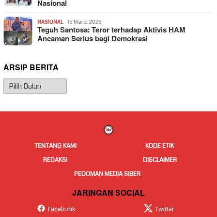
Nasional
NASIONAL
15 Maret 2026
Teguh Santosa: Teror terhadap Aktivis HAM
Ancaman Serius bagi Demokrasi
ARSIP BERITA
Arsip
Berita
TENTANG KAMI
KODE ETIK
REDAKSI
DISCLAIMER
PEDOMAN MEDIA SIBER
JARINGAN SOCIAL
Facebook
Twitter