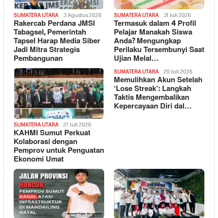
SUMATERA UTARA
3 Agustus 2026
SUMATERA UTARA
31 Juli 2026
Rakercab Perdana JMSI
Termasuk dalam 4 Profil
Tabagsel, Pemerintah
Pelajar Manakah Siswa
Tapsel Harap Media Siber
Anda? Mengungkap
Jadi Mitra Strategis
Perilaku Tersembunyi Saat
Pembangunan
Ujian Melal…
SUMATERA UTARA
20 Juli 2026
Memulihkan Akun Setelah
‘Lose Streak’: Langkah
Taktis Mengembalikan
Kepercayaan Diri dal…
SUMATERA UTARA
27 Juli 2026
KAHMI Sumut Perkuat
Kolaborasi dengan
Pemprov untuk Penguatan
Ekonomi Umat