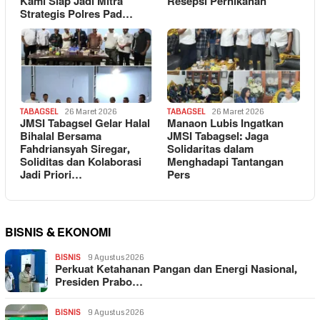
Kami Siap Jadi Mitra
Resepsi Pernikahan
Strategis Polres Pad…
TABAGSEL
26 Maret 2026
TABAGSEL
26 Maret 2026
JMSI Tabagsel Gelar Halal
Manaon Lubis Ingatkan
Bihalal Bersama
JMSI Tabagsel: Jaga
Fahdriansyah Siregar,
Solidaritas dalam
Soliditas dan Kolaborasi
Menghadapi Tantangan
Jadi Priori…
Pers
BISNIS & EKONOMI
BISNIS
9 Agustus 2026
Perkuat Ketahanan Pangan dan Energi Nasional,
Presiden Prabo…
BISNIS
9 Agustus 2026