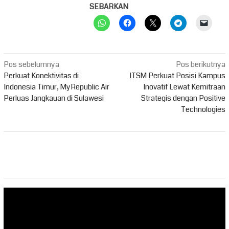
SEBARKAN
Navigasi
Pos sebelumnya
Pos berikutnya
pos
Perkuat Konektivitas di
ITSM Perkuat Posisi Kampus
Indonesia Timur, MyRepublic Air
Inovatif Lewat Kemitraan
Perluas Jangkauan di Sulawesi
Strategis dengan Positive
Technologies
Pemutar
Video