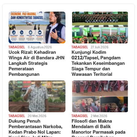
TABAGSEL
6 Agustus 2026
TABAGSEL
27 Juli 2026
Ucok Rizal: Kehadiran
Kunjungi Kodim
Wings Air di Bandara JHN
0212/Tapsel, Pangdam
Langkah Strategis
Tekankan Keseimbangan
Pemerataan
Siaga Tempur dan
Pembangunan
Wawasan Teritorial
TABAGSEL
20 Mei 2026
TABAGSEL
2 Mei 2026
Dukung Penuh
Filosofi dan Makna
Pemberantasan Narkoba,
Mendalam di Balik
Kedan Prabo Nol Lapan:
Manortor Parmasak pada