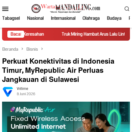
Loncat
Menu
ke
Mobile
konten
Tabagsel
Nasional
Internasional
Olahraga
Budaya
Po
resahan
Baca:
Truk Miring Hambat Arus Lalu Lintas di Jalan Panti
Beranda
Bisnis
Perkuat Konektivitas di Indonesia
Timur, MyRepublic Air Perluas
Jangkauan di Sulawesi
Vritime
8 Juni 2026