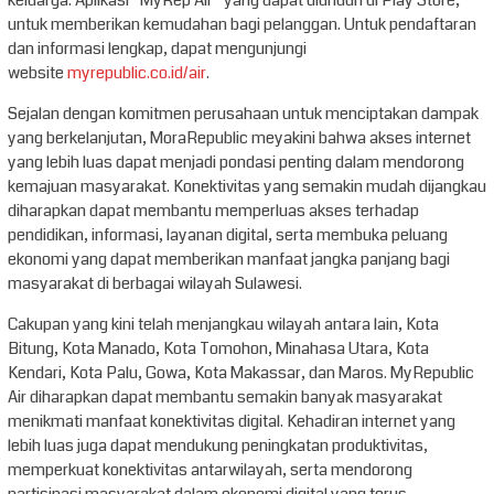
keluarga. Aplikasi “MyRep Air” yang dapat diunduh di Play Store,
untuk memberikan kemudahan bagi pelanggan. Untuk pendaftaran
dan informasi lengkap, dapat mengunjungi
website
myrepublic.co.id/air
.
Sejalan dengan komitmen perusahaan untuk menciptakan dampak
yang berkelanjutan, MoraRepublic meyakini bahwa akses internet
yang lebih luas dapat menjadi pondasi penting dalam mendorong
kemajuan masyarakat. Konektivitas yang semakin mudah dijangkau
diharapkan dapat membantu memperluas akses terhadap
pendidikan, informasi, layanan digital, serta membuka peluang
ekonomi yang dapat memberikan manfaat jangka panjang bagi
masyarakat di berbagai wilayah Sulawesi.
Cakupan yang kini telah menjangkau wilayah antara lain, Kota
Bitung, Kota Manado, Kota Tomohon, Minahasa Utara, Kota
Kendari, Kota Palu, Gowa, Kota Makassar, dan Maros. MyRepublic
Air diharapkan dapat membantu semakin banyak masyarakat
menikmati manfaat konektivitas digital. Kehadiran internet yang
lebih luas juga dapat mendukung peningkatan produktivitas,
memperkuat konektivitas antarwilayah, serta mendorong