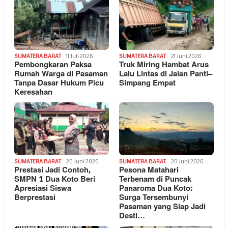
SUMATERA BARAT
11 Juli 2026
SUMATERA BARAT
21 Juni 2026
Pembongkaran Paksa
Truk Miring Hambat Arus
Rumah Warga di Pasaman
Lalu Lintas di Jalan Panti–
Tanpa Dasar Hukum Picu
Simpang Empat
Keresahan
SUMATERA BARAT
20 Juni 2026
SUMATERA BARAT
20 Juni 2026
Prestasi Jadi Contoh,
Pesona Matahari
SMPN 1 Dua Koto Beri
Terbenam di Puncak
Apresiasi Siswa
Panaroma Dua Koto:
Berprestasi
Surga Tersembunyi
Pasaman yang Siap Jadi
Desti…