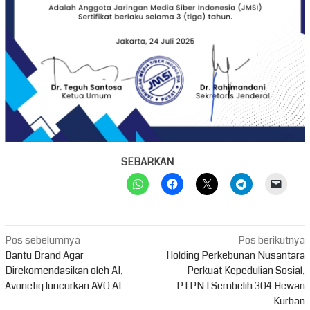
SEBARKAN
Navigasi
Pos sebelumnya
Pos berikutnya
pos
Bantu Brand Agar
Holding Perkebunan Nusantara
Direkomendasikan oleh AI,
Perkuat Kepedulian Sosial,
Avonetiq luncurkan AVO AI
PTPN I Sembelih 304 Hewan
Kurban