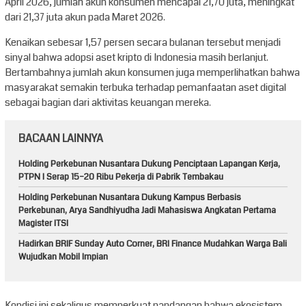
April 2026, jumlah akun konsumen mencapai 21,70 juta, meningkat
dari 21,37 juta akun pada Maret 2026.
Kenaikan sebesar 1,57 persen secara bulanan tersebut menjadi
sinyal bahwa adopsi aset kripto di Indonesia masih berlanjut.
Bertambahnya jumlah akun konsumen juga memperlihatkan bahwa
masyarakat semakin terbuka terhadap pemanfaatan aset digital
sebagai bagian dari aktivitas keuangan mereka.
BACAAN LAINNYA
Holding Perkebunan Nusantara Dukung Penciptaan Lapangan Kerja,
PTPN I Serap 15–20 Ribu Pekerja di Pabrik Tembakau
Holding Perkebunan Nusantara Dukung Kampus Berbasis
Perkebunan, Arya Sandhiyudha Jadi Mahasiswa Angkatan Pertama
Magister ITSI
Hadirkan BRIF Sunday Auto Corner, BRI Finance Mudahkan Warga Bali
Wujudkan Mobil Impian
Kondisi ini sekaligus memperkuat pandangan bahwa ekosistem