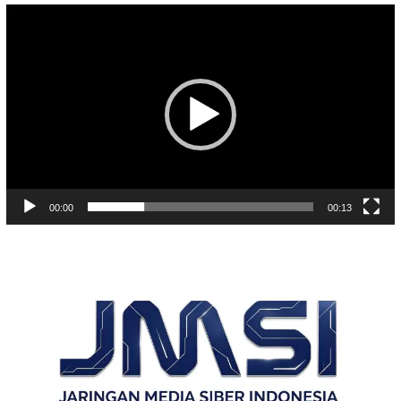
Pemutar
Video
00:00
00:13