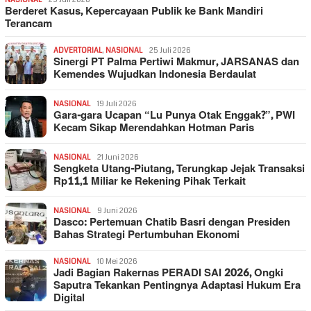
Berderet Kasus, Kepercayaan Publik ke Bank Mandiri
Terancam
ADVERTORIAL
,
NASIONAL
25 Juli 2026
Sinergi PT Palma Pertiwi Makmur, JARSANAS dan
Kemendes Wujudkan Indonesia Berdaulat
NASIONAL
19 Juli 2026
Gara-gara Ucapan “Lu Punya Otak Enggak?”, PWI
Kecam Sikap Merendahkan Hotman Paris
NASIONAL
21 Juni 2026
Sengketa Utang-Piutang, Terungkap Jejak Transaksi
Rp11,1 Miliar ke Rekening Pihak Terkait
NASIONAL
9 Juni 2026
Dasco: Pertemuan Chatib Basri dengan Presiden
Bahas Strategi Pertumbuhan Ekonomi
NASIONAL
10 Mei 2026
Jadi Bagian Rakernas PERADI SAI 2026, Ongki
Saputra Tekankan Pentingnya Adaptasi Hukum Era
Digital