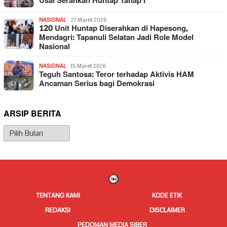
Usai Serahkan Huntap Tahap I
NASIONAL
27 Maret 2026
120 Unit Huntap Diserahkan di Hapesong,
Mendagri: Tapanuli Selatan Jadi Role Model
Nasional
NASIONAL
15 Maret 2026
Teguh Santosa: Teror terhadap Aktivis HAM
Ancaman Serius bagi Demokrasi
ARSIP BERITA
Arsip
Berita
TENTANG KAMI
KODE ETIK
REDAKSI
DISCLAIMER
PEDOMAN MEDIA SIBER