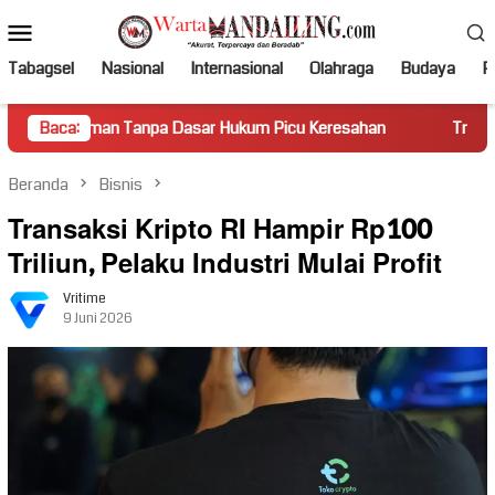
Loncat
Menu
ke
Mobile
konten
Tabagsel
Nasional
Internasional
Olahraga
Budaya
Po
Tanpa Dasar Hukum Picu Keresahan
Baca:
Truk Miring Hambat Aru
Beranda
Bisnis
Transaksi Kripto RI Hampir Rp100
Triliun, Pelaku Industri Mulai Profit
Vritime
9 Juni 2026