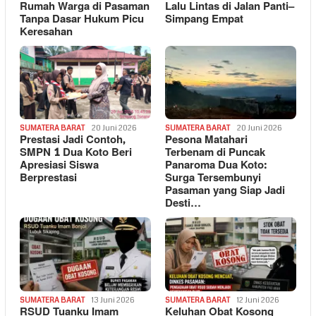
Rumah Warga di Pasaman
Lalu Lintas di Jalan Panti–
Tanpa Dasar Hukum Picu
Simpang Empat
Keresahan
SUMATERA BARAT
20 Juni 2026
SUMATERA BARAT
20 Juni 2026
Prestasi Jadi Contoh,
Pesona Matahari
SMPN 1 Dua Koto Beri
Terbenam di Puncak
Apresiasi Siswa
Panaroma Dua Koto:
Berprestasi
Surga Tersembunyi
Pasaman yang Siap Jadi
Desti…
SUMATERA BARAT
13 Juni 2026
SUMATERA BARAT
12 Juni 2026
RSUD Tuanku Imam
Keluhan Obat Kosong