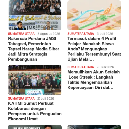
SUMATERA UTARA
3 Agustus 2026
SUMATERA UTARA
31 Juli 2026
Rakercab Perdana JMSI
Termasuk dalam 4 Profil
Tabagsel, Pemerintah
Pelajar Manakah Siswa
Tapsel Harap Media Siber
Anda? Mengungkap
Jadi Mitra Strategis
Perilaku Tersembunyi Saat
Pembangunan
Ujian Melal…
SUMATERA UTARA
20 Juli 2026
Memulihkan Akun Setelah
‘Lose Streak’: Langkah
Taktis Mengembalikan
Kepercayaan Diri dal…
SUMATERA UTARA
27 Juli 2026
KAHMI Sumut Perkuat
Kolaborasi dengan
Pemprov untuk Penguatan
Ekonomi Umat