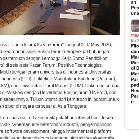
an
Pe
un
TAB
Mei 
usia–Dunia Islam: KazanForum” tanggal 12-17 May 2026,
Fil
da
stri keamanan siber Rusia, terus memperkuat hubungan
Ma
am pertemuan dengan Lembaga Kerja Sama Pendidikan
Me
o) di sela-sela Kazan Forum, Positive Technologies
di 
MoU) dengan enam universitas di Indonesia: Universitas
Man
 Indonesia (UPI), Politeknik Manufaktur Bandung (Polman),
Pa
pad
ITSM), dan Universitas Darul Ma’arif (UDM). Dokumen serupa
Res
a di Moskow dengan Universitas Padjadjaran (UNPAD), dan
Per
 sebelumnya. Tujuan utama dari kemitraan ini adalah untuk
n
siber di negara terbesar di Asia Tenggara.
um luas inisiatif akademik: pelatihan intensif bagi dosen
aktik cybersecurity berstandar industri, pengembangan
re software development, hingga implementasi platform
diri yang dapat diakses langsung oleh sivitas akademika.