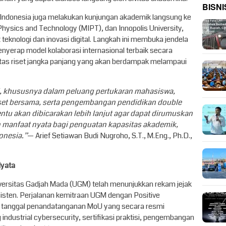
BISNI
i Indonesia juga melakukan kunjungan akademik langsung ke
hysics and Technology (MIPT), dan Innopolis University,
t teknologi dan inovasi digital. Langkah ini membuka jendela
nyerap model kolaborasi internasional terbaik secara
itas riset jangka panjang yang akan berdampak melampaui
, khususnya dalam peluang pertukaran mahasiswa,
set bersama, serta pengembangan pendidikan double
ntu akan dibicarakan lebih lanjut agar dapat dirumuskan
 manfaat nyata bagi penguatan kapasitas akademik,
donesia.”
— Arief Setiawan Budi Nugroho, S.T., M.Eng., Ph.D.,
Nyata
niversitas Gadjah Mada (UGM) telah menunjukkan rekam jejak
nsisten. Perjalanan kemitraan UGM dengan Positive
tanggal penandatanganan MoU yang secara resmi
 industrial cybersecurity, sertifikasi praktisi, pengembangan