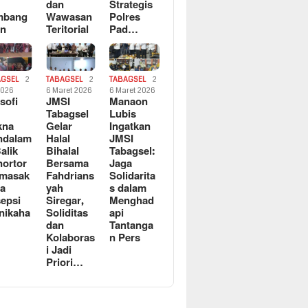
dan
Strategis
mbang
Wawasan
Polres
an
Teritorial
Pad…
AGSEL
2
TABAGSEL
2
TABAGSEL
2
2026
6 Maret 2026
6 Maret 2026
osofi
JMSI
Manaon
n
Tabagsel
Lubis
kna
Gelar
Ingatkan
ndalam
Halal
JMSI
Balik
Bihalal
Tabagsel:
ortor
Bersama
Jaga
rmasak
Fahdrians
Solidarita
a
yah
s dalam
epsi
Siregar,
Menghad
nikaha
Soliditas
api
dan
Tantanga
Kolaboras
n Pers
i Jadi
Priori…