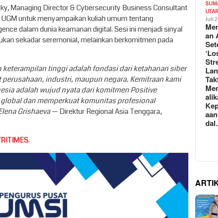
SUM
sky, Managing Director & Cybersecurity Business Consultant
UTA
 di UGM untuk menyampaikan kuliah umum tentang
Juli 
Mem
gence dalam dunia keamanan digital. Sesi ini menjadi sinyal
an 
bukan sekadar seremonial, melainkan berkomitmen pada
Set
‘Lo
Str
eterampilan tinggi adalah fondasi dari ketahanan siber
La
Tak
 perusahaan, industri, maupun negara. Kemitraan kami
Me
esia adalah wujud nyata dari komitmen Positive
ali
n global dan memperkuat komunitas profesional
Kep
Elena Grishaeva
— Direktur Regional Asia Tenggara,
aan
da
RITIMES.
ARTI