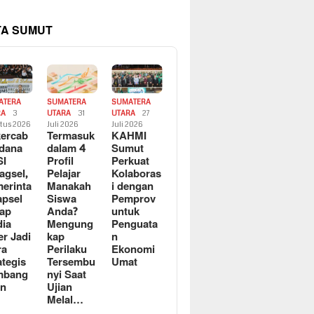
TA SUMUT
ATERA
SUMATERA
SUMATERA
RA
3
UTARA
31
UTARA
27
tus 2026
Juli 2026
Juli 2026
ercab
Termasuk
KAHMI
dana
dalam 4
Sumut
SI
Profil
Perkuat
agsel,
Pelajar
Kolaboras
erinta
Manakah
i dengan
apsel
Siswa
Pemprov
ap
Anda?
untuk
ia
Mengung
Penguata
er Jadi
kap
n
ra
Perilaku
Ekonomi
ategis
Tersembu
Umat
mbang
nyi Saat
an
Ujian
Melal…