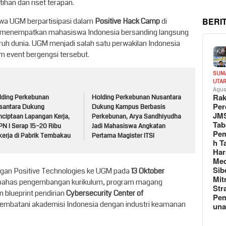
ihan dan riset terapan.
BERI
wa UGM berpartisipasi dalam
Positive Hack Camp
di
 menempatkan mahasiswa Indonesia bersanding langsung
luruh dunia. UGM menjadi salah satu perwakilan Indonesia
am event bergengsi tersebut.
SUM
UTA
Agus
Rak
lding Perkebunan
Holding Perkebunan Nusantara
Per
santara Dukung
Dukung Kampus Berbasis
JM
nciptaan Lapangan Kerja,
Perkebunan, Arya Sandhiyudha
Tab
PN I Serap 15–20 Ribu
Jadi Mahasiswa Angkatan
Pem
kerja di Pabrik Tembakau
Pertama Magister ITSI
h T
Har
Med
Sib
jungan Positive Technologies ke UGM pada
13 Oktober
Mit
ahas pengembangan kurikulum, program magang
Str
an blueprint pendirian
Cybersecurity Center of
Pe
embatani akademisi Indonesia dengan industri keamanan
un