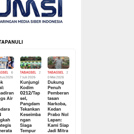
 TAPANULI
AGSEL
6
TABAGSEL
2
TABAGSEL
2
tus 2026
7 Juli 2026
0 Mei 2026
ok
Kunjungi
Dukung
al:
Kodim
Penuh
adiran
0212/Tap
Pemberan
gs Air
sel,
tasan
Pangdam
Narkoba,
dara
Tekankan
Kedan
N
Keseimba
Prabo Nol
ngkah
ngan
Lapan:
ategis
Siaga
Kami Siap
erata
Tempur
Jadi Mitra