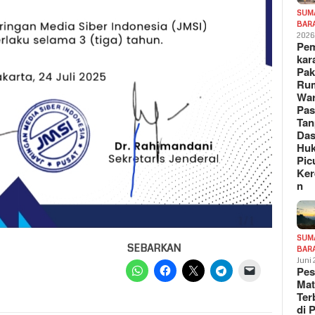
SUM
BAR
202
Pe
kar
Pak
Ru
War
Pa
Tan
Das
Hu
Pic
Ker
n
SUM
SEBARKAN
BAR
Juni
Pe
Mat
Te
di 