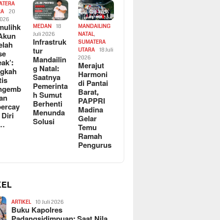
ATERA
RA
20
2026
ulihk
MEDAN
18
MANDAILING
Akun
Juli 2026
NATAL
,
Infrastruk
SUMATERA
elah
tur
UTARA
18 Juli
se
Mandailin
2026
eak’:
Merajut
g Natal:
ngkah
Harmoni
Saatnya
tis
di Pantai
Pemerinta
ngemb
Barat,
h Sumut
kan
PAPPRI
Berhenti
ercay
Madina
Menunda
 Diri
Gelar
Solusi
l…
Temu
Ramah
Pengurus
KEL
ARTIKEL
10 Juli 2026
Buku Kapolres
Padangsidimpuan: Saat Nila…