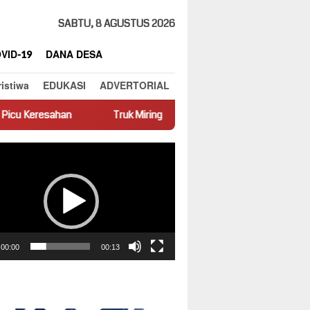
SABTU, 8 AGUSTUS 2026
VID-19
DANA DESA
ristiwa
EDUKASI
ADVERTORIAL
Truk Miring Hambat Arus Lalu Lintas di Jalan Panti–Simpang Em
ar
00:00
00:13