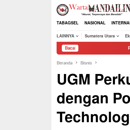
Loncat
ke
konten
TABAGSEL
NASIONAL
INTERNA
LAINNYA
Sumatera Utara
E
Baca:
Pembongkaran Paksa
Beranda
Bisnis
UGM Perku
dengan Po
Technolog