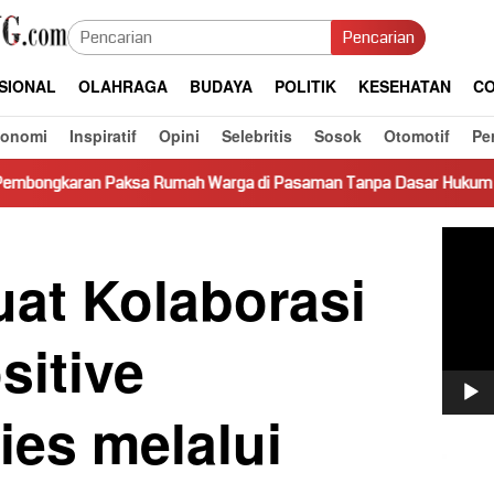
Pencarian
SIONAL
OLAHRAGA
BUDAYA
POLITIK
KESEHATAN
CO
konomi
Inspiratif
Opini
Selebritis
Sosok
Otomotif
Pe
 Rumah Warga di Pasaman Tanpa Dasar Hukum Picu Keresahan
Pemut
Video
at Kolaborasi
sitive
ies melalui