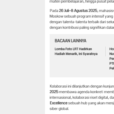
materi pembelajaran, hingga pusat pelat
Pada
26 Juli–8 Agustus 2025
, mahasis
Moskow sebuah program intensif yang
dengan talenta-talenta terbaik dari se
dengan kontribusi paling signifikan dal
BACAAN LAINNYA
Lomba Foto LRT Hadirkan
Ho
Hadiah Menarik, Ini Syaratnya
Nu
Pe
PT
Pe
Kolaborasi ini dilanjutkan dengan kun
2025
membawa agenda konkret: memb
internasional, kolaborasi riset digital, d
Excellence
sebuah hub yang akan menj
siber global.