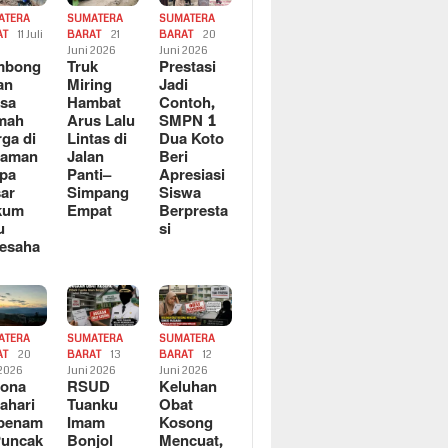
ATERA
SUMATERA
SUMATERA
AT
11 Juli
BARAT
21
BARAT
20
6
Juni 2026
Juni 2026
mbong
Truk
Prestasi
an
Miring
Jadi
sa
Hambat
Contoh,
mah
Arus Lalu
SMPN 1
ga di
Lintas di
Dua Koto
saman
Jalan
Beri
pa
Panti–
Apresiasi
ar
Simpang
Siswa
kum
Empat
Berpresta
u
si
esaha
ATERA
SUMATERA
SUMATERA
AT
20
BARAT
13
BARAT
12
 2026
Juni 2026
Juni 2026
sona
RSUD
Keluhan
ahari
Tuanku
Obat
rbenam
Imam
Kosong
Puncak
Bonjol
Mencuat,