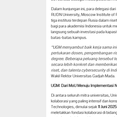
Dalam kunjungan ini, para delegasi dar
RUDN University, Moscow Institute of P
tiga institusi terdepan Rusia dalam rise
bagi para akademisi Indonesia untuk me
langsung sebuah investasi pada kapas
batas-batas kampus.
“UGM menyambut baik kerja sama ini
pertukaran dosen, pengembangan ri
degree. Beberapa peluang tersebut te
secara lebih konkret dan memberikan
riset, dan talenta cybersecurity di In
Wakil Rektor Universitas Gadjah Mada.
UGM: Dari MoU Menuju Implementasi 
Di antara seluruh mitra universitas, U
kolaborasi yang paling intensif dan ko
Technologies, dimulai sejak
11 Juni 2025
meletakkan fondasi kolaborasi di bidang