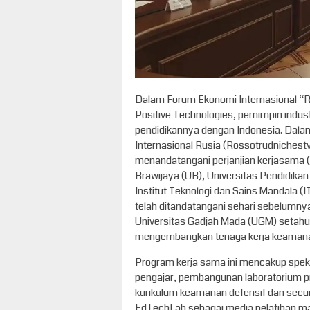
Dalam Forum Ekonomi Internasional “R
Positive Technologies, pemimpin indu
pendidikannya dengan Indonesia. Dal
Internasional Rusia (Rossotrudnichestv
menandatangani perjanjian kerjasama (
Brawijaya (UB), Universitas Pendidikan
Institut Teknologi dan Sains Mandala (
telah ditandatangani sehari sebelumny
Universitas Gadjah Mada (UGM) setahun
mengembangkan tenaga kerja keamanan 
Program kerja sama ini mencakup spektr
pengajar, pembangunan laboratorium pr
kurikulum keamanan defensif dan secu
EdTechLab sebagai media pelatihan man