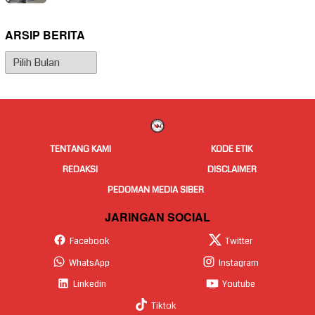
ARSIP BERITA
Arsip
Berita
TENTANG KAMI
KODE ETIK
REDAKSI
DISCLAIMER
PEDOMAN MEDIA SIBER
JARINGAN SOCIAL
Facebook
Twitter
WhatsApp
Instagram
Linkedin
Youtube
Tiktok