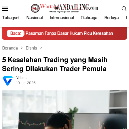
Loncat
Menu
ke
Mobile
konten
Tabagsel
Nasional
Internasional
Olahraga
Budaya
Po
asaman Tanpa Dasar Hukum Picu Keresahan
Baca:
Truk Miring Ha
Beranda
Bisnis
5 Kesalahan Trading yang Masih
Sering Dilakukan Trader Pemula
Vritime
10 Juni 2026