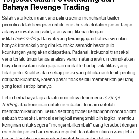
Bahaya Revenge Trading
Salah satu kekeliruan yang paling sering menghantui
trader
pemula
adalah keinginan untuk terus berada di dalam pasar tanpa
adanya sinyal yang valid, atau yang dikenal dengan
istilah
overtrading
. Banyak yang beranggapan bahwa semakin
banyak transaksi yang dibuka, maka semakin besar pula
keuntungan yang akan didapatkan. Padahal, frekuensi transaksi
yang terlalu tinggi tanpa analisis yang matang justru meningkatkan
biaya komisi dan risiko paparan modal terhadap volatilitas yang
tidak perlu. Kualitas dari setiap posisi yang dibuka jauh lebih penting
daripada kuantitas, karena pasar tidak selalu memberikan peluang
yang ideal setiap jamnya.
Lebih berbahaya lagi adalah munculnya fenomena
revenge
trading
atau keinginan untuk membalas dendam setelah
mengalami kerugian. Ketika seorang trader kehilangan modal dalam
sebuah transaksi, emosi sering kali mengambil alih logika, memicu
keinginan untuk segera “mengambil kembali” uang tersebut dengan
membuka posisi baru secara impulsif dan dalam ukuran yang lebih
besar. Perilaku ini merupakan bentuk kegagalan dalam