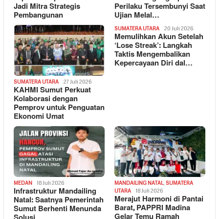
Jadi Mitra Strategis
Perilaku Tersembunyi Saat
Pembangunan
Ujian Melal…
SUMATERA UTARA
20 Juli 2026
Memulihkan Akun Setelah
‘Lose Streak’: Langkah
Taktis Mengembalikan
Kepercayaan Diri dal…
SUMATERA UTARA
27 Juli 2026
KAHMI Sumut Perkuat
Kolaborasi dengan
Pemprov untuk Penguatan
Ekonomi Umat
MEDAN
18 Juli 2026
MANDAILING NATAL
,
SUMATERA
Infrastruktur Mandailing
UTARA
18 Juli 2026
Merajut Harmoni di Pantai
Natal: Saatnya Pemerintah
Barat, PAPPRI Madina
Sumut Berhenti Menunda
Gelar Temu Ramah
Solusi