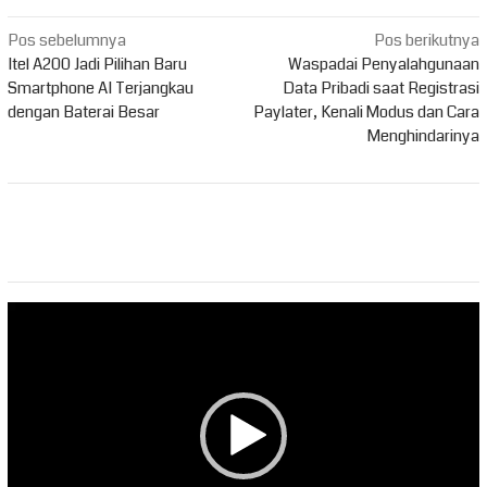
Navigasi
Pos sebelumnya
Pos berikutnya
pos
Itel A200 Jadi Pilihan Baru
Waspadai Penyalahgunaan
Smartphone AI Terjangkau
Data Pribadi saat Registrasi
dengan Baterai Besar
Paylater, Kenali Modus dan Cara
Menghindarinya
Pemutar
Video