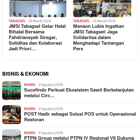
TABAGSEL
26 Maret 2026
TABAGSEL
26 Maret 2026
JMSI Tabagsel Gelar Halal
Manaon Lubis Ingatkan
Bihalal Bersama
JMSI Tabagsel: Jaga
Fahdriansyah Siregar,
Solidaritas dalam
Soliditas dan Kolaborasi
Menghadapi Tantangan
Jadi Priori…
Pers
BISNIS & EKONOMI
BISNIS
9 Agustus 2026
Sucofindo Perkuat Ekosistem Sawit Berkelanjutan
melalui Circ…
BISNIS
9 Agustus 2026
POST Hadir sebagai Solusi POS untuk Operasional
Restoran
BISNIS
9 Agustus 2026
PTPN Group melalui PTPN IV Regional VII Dukung