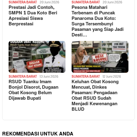
SUMATERA BARAT
20 Juni 2026
SUMATERA BARAT
20 Juni 2026
Prestasi Jadi Contoh,
Pesona Matahari
SMPN 1 Dua Koto Beri
Terbenam di Puncak
Apresiasi Siswa
Panaroma Dua Koto:
Berprestasi
Surga Tersembunyi
Pasaman yang Siap Jadi
Desti…
SUMATERA BARAT
13 Juni 2026
SUMATERA BARAT
12 Juni 2026
RSUD Tuanku Imam
Keluhan Obat Kosong
Bonjol Disorot, Dugaan
Mencuat, Dinkes
Obat Kosong Belum
Pasaman: Pengadaan
Dijawab Bupati
Obat RSUD Sudah
Menjadi Kewenangan
BLUD
REKOMENDASI UNTUK ANDA