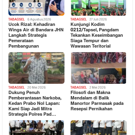
TABAGSEL
6 Agustus 2026
TABAGSEL
27 Juli 2026
Ucok Rizal: Kehadiran
Kunjungi Kodim
Wings Air di Bandara JHN
0212/Tapsel, Pangdam
Langkah Strategis
Tekankan Keseimbangan
Pemerataan
Siaga Tempur dan
Pembangunan
Wawasan Teritorial
TABAGSEL
20 Mei 2026
TABAGSEL
2 Mei 2026
Dukung Penuh
Filosofi dan Makna
Pemberantasan Narkoba,
Mendalam di Balik
Kedan Prabo Nol Lapan:
Manortor Parmasak pada
Kami Siap Jadi Mitra
Resepsi Pernikahan
Strategis Polres Pad…