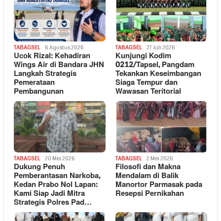
TABAGSEL
6 Agustus 2026
TABAGSEL
27 Juli 2026
Ucok Rizal: Kehadiran
Kunjungi Kodim
Wings Air di Bandara JHN
0212/Tapsel, Pangdam
Langkah Strategis
Tekankan Keseimbangan
Pemerataan
Siaga Tempur dan
Pembangunan
Wawasan Teritorial
TABAGSEL
20 Mei 2026
TABAGSEL
2 Mei 2026
Dukung Penuh
Filosofi dan Makna
Pemberantasan Narkoba,
Mendalam di Balik
Kedan Prabo Nol Lapan:
Manortor Parmasak pada
Kami Siap Jadi Mitra
Resepsi Pernikahan
Strategis Polres Pad…