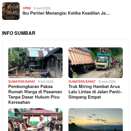
OPINI
5 Juni 2026
Ibu Pertiwi Menangis: Ketika Keadilan Ja…
INFO SUMBAR
SUMATERA BARAT
11 Juli 2026
SUMATERA BARAT
21 Juni 2026
Pembongkaran Paksa
Truk Miring Hambat Arus
Rumah Warga di Pasaman
Lalu Lintas di Jalan Panti–
Tanpa Dasar Hukum Picu
Simpang Empat
Keresahan