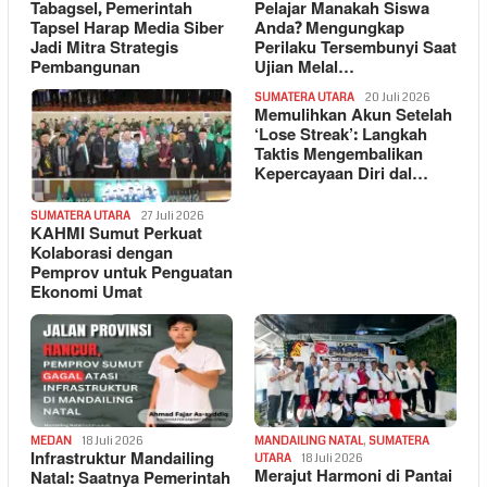
Tabagsel, Pemerintah
Pelajar Manakah Siswa
Tapsel Harap Media Siber
Anda? Mengungkap
Jadi Mitra Strategis
Perilaku Tersembunyi Saat
Pembangunan
Ujian Melal…
SUMATERA UTARA
20 Juli 2026
Memulihkan Akun Setelah
‘Lose Streak’: Langkah
Taktis Mengembalikan
Kepercayaan Diri dal…
SUMATERA UTARA
27 Juli 2026
KAHMI Sumut Perkuat
Kolaborasi dengan
Pemprov untuk Penguatan
Ekonomi Umat
MEDAN
18 Juli 2026
MANDAILING NATAL
,
SUMATERA
Infrastruktur Mandailing
UTARA
18 Juli 2026
Merajut Harmoni di Pantai
Natal: Saatnya Pemerintah