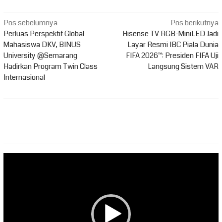
Navigasi
Pos sebelumnya
Pos berikutnya
pos
Perluas Perspektif Global
Hisense TV RGB-MiniLED Jadi
Mahasiswa DKV, BINUS
Layar Resmi IBC Piala Dunia
University @Semarang
FIFA 2026™: Presiden FIFA Uji
Hadirkan Program Twin Class
Langsung Sistem VAR
Internasional
Pemutar
Video