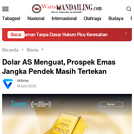
Loncat
Menu
ke
Mobile
konten
Tabagsel
Nasional
Internasional
Olahraga
Budaya
Po
n Tanpa Dasar Hukum Picu Keresahan
Baca:
Truk Miring Hambat 
Beranda
Bisnis
Dolar AS Menguat, Prospek Emas
Jangka Pendek Masih Tertekan
Vritime
14 Juni 2026