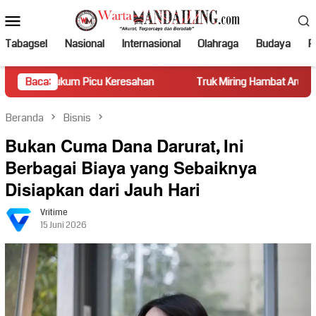
Loncat
Menu
ke
Mobile
konten
Tabagsel
Nasional
Internasional
Olahraga
Budaya
Po
 Picu Keresahan
Baca:
Truk Miring Hambat Arus Lalu Lintas di Ja
Beranda
Bisnis
Bukan Cuma Dana Darurat, Ini
Berbagai Biaya yang Sebaiknya
Disiapkan dari Jauh Hari
Vritime
15 Juni 2026