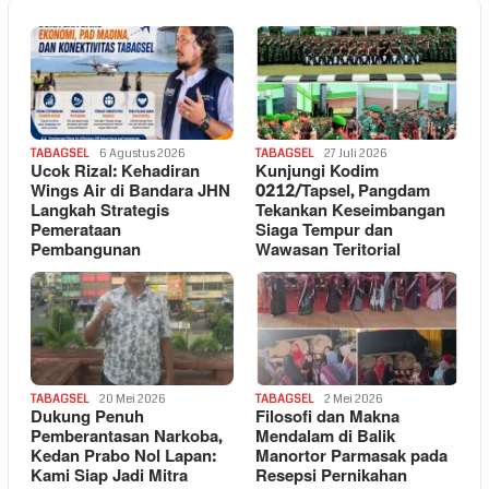
TABAGSEL
6 Agustus 2026
TABAGSEL
27 Juli 2026
Ucok Rizal: Kehadiran
Kunjungi Kodim
Wings Air di Bandara JHN
0212/Tapsel, Pangdam
Langkah Strategis
Tekankan Keseimbangan
Pemerataan
Siaga Tempur dan
Pembangunan
Wawasan Teritorial
TABAGSEL
20 Mei 2026
TABAGSEL
2 Mei 2026
Dukung Penuh
Filosofi dan Makna
Pemberantasan Narkoba,
Mendalam di Balik
Kedan Prabo Nol Lapan:
Manortor Parmasak pada
Kami Siap Jadi Mitra
Resepsi Pernikahan