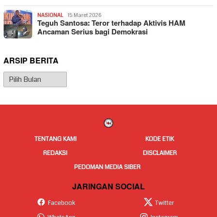
NASIONAL
15 Maret 2026
Teguh Santosa: Teror terhadap Aktivis HAM
Ancaman Serius bagi Demokrasi
ARSIP BERITA
Arsip
Berita
TENTANG KAMI
KODE ETIK
REDAKSI
DISCLAIMER
PEDOMAN MEDIA SIBER
JARINGAN SOCIAL
Facebook
Twitter