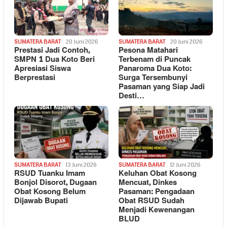
SUMATERA BARAT
20 Juni 2026
SUMATERA BARAT
20 Juni 2026
Prestasi Jadi Contoh,
Pesona Matahari
SMPN 1 Dua Koto Beri
Terbenam di Puncak
Apresiasi Siswa
Panaroma Dua Koto:
Berprestasi
Surga Tersembunyi
Pasaman yang Siap Jadi
Desti…
SUMATERA BARAT
13 Juni 2026
SUMATERA BARAT
12 Juni 2026
RSUD Tuanku Imam
Keluhan Obat Kosong
Bonjol Disorot, Dugaan
Mencuat, Dinkes
Obat Kosong Belum
Pasaman: Pengadaan
Dijawab Bupati
Obat RSUD Sudah
Menjadi Kewenangan
BLUD