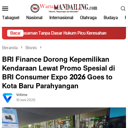
Loncat
Menu
ke
Mobile
konten
Tabagsel
Nasional
Internasional
Olahraga
Budaya
Po
aman Tanpa Dasar Hukum Picu Keresahan
Baca:
Truk Miring Hamb
Beranda
Bisnis
BRI Finance Dorong Kepemilikan
Kendaraan Lewat Promo Spesial di
BRI Consumer Expo 2026 Goes to
Kota Baru Parahyangan
Vritime
16 Juni 2026