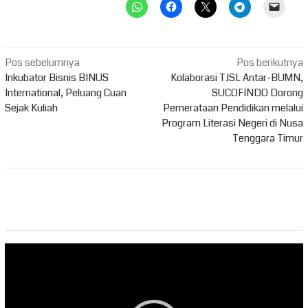
Navigasi
Pos sebelumnya
Pos berikutnya
pos
Inkubator Bisnis BINUS
Kolaborasi TJSL Antar-BUMN,
International, Peluang Cuan
SUCOFINDO Dorong
Sejak Kuliah
Pemerataan Pendidikan melalui
Program Literasi Negeri di Nusa
Tenggara Timur
Pemutar
Video