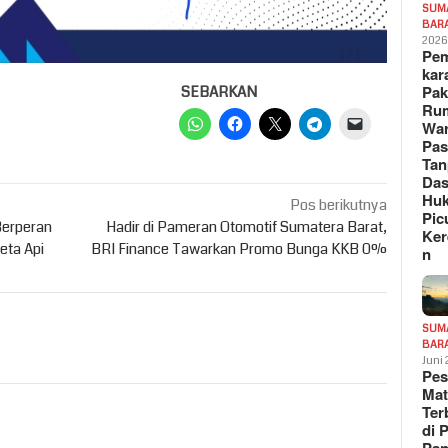
SUM
BAR
202
Pe
kar
Pak
SEBARKAN
Ru
War
Pa
Tan
Das
Hu
Pos berikutnya
Pic
Berperan
Hadir di Pameran Otomotif Sumatera Barat,
Ker
eta Api
BRI Finance Tawarkan Promo Bunga KKB 0%
n
SUM
BAR
Juni
Pe
Mat
Te
di 