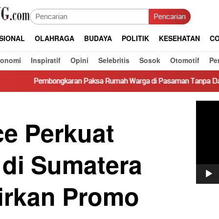
Pencarian
SIONAL
OLAHRAGA
BUDAYA
POLITIK
KESEHATAN
CO
konomi
Inspiratif
Opini
Selebritis
Sosok
Otomotif
Pe
karan Paksa Rumah Warga di Pasaman Tanpa Dasar Hukum Picu K
Pemut
Video
ce Perkuat
 di Sumatera
dirkan Promo