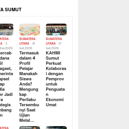
TA SUMUT
ATERA
SUMATERA
SUMATERA
RA
3
UTARA
31
UTARA
27
tus 2026
Juli 2026
Juli 2026
ercab
Termasuk
KAHMI
dana
dalam 4
Sumut
SI
Profil
Perkuat
agsel,
Pelajar
Kolaboras
erinta
Manakah
i dengan
apsel
Siswa
Pemprov
ap
Anda?
untuk
ia
Mengung
Penguata
er Jadi
kap
n
ra
Perilaku
Ekonomi
ategis
Tersembu
Umat
mbang
nyi Saat
an
Ujian
Melal…
ATERA