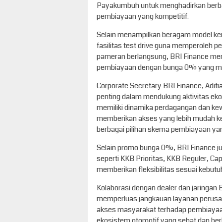
Payakumbuh untuk menghadirkan berbag
pembiayaan yang kompetitif.
Selain menampilkan beragam model ke
fasilitas test drive guna memperoleh
pameran berlangsung, BRI Finance me
pembiayaan dengan bunga 0% yang menj
Corporate Secretary BRI Finance, Aditi
penting dalam mendukung aktivitas ek
memiliki dinamika perdagangan dan kewi
memberikan akses yang lebih mudah 
berbagai pilihan skema pembiayaan ya
Selain promo bunga 0%, BRI Finance j
seperti KKB Prioritas, KKB Reguler, Ca
memberikan fleksibilitas sesuai kebutu
Kolaborasi dengan dealer dan jaringan B
memperluas jangkauan layanan perusaha
akses masyarakat terhadap pembiayaa
ekosistem otomotif yang sehat dan berk