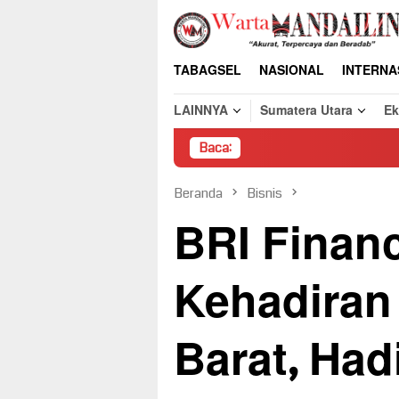
Loncat
ke
konten
TABAGSEL
NASIONAL
INTERNA
LAINNYA
Sumatera Utara
E
Baca:
Pembong
Beranda
Bisnis
BRI Finan
Kehadiran
Barat, Ha