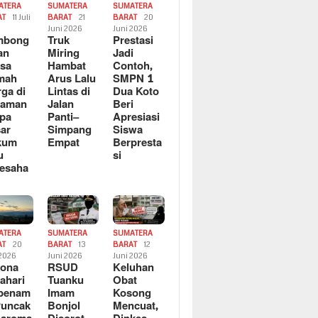
ATERA
SUMATERA
SUMATERA
AT
11 Juli
BARAT
21
BARAT
20
6
Juni 2026
Juni 2026
mbong
Truk
Prestasi
an
Miring
Jadi
sa
Hambat
Contoh,
mah
Arus Lalu
SMPN 1
ga di
Lintas di
Dua Koto
saman
Jalan
Beri
pa
Panti–
Apresiasi
ar
Simpang
Siswa
kum
Empat
Berpresta
u
si
esaha
ATERA
SUMATERA
SUMATERA
AT
20
BARAT
13
BARAT
12
 2026
Juni 2026
Juni 2026
sona
RSUD
Keluhan
ahari
Tuanku
Obat
rbenam
Imam
Kosong
Puncak
Bonjol
Mencuat,