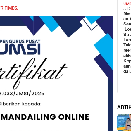
UTA
RITIMES.
Juli 
Mem
an 
Set
‘Lo
Str
La
Tak
Me
ali
Kep
aan
da
ARTI