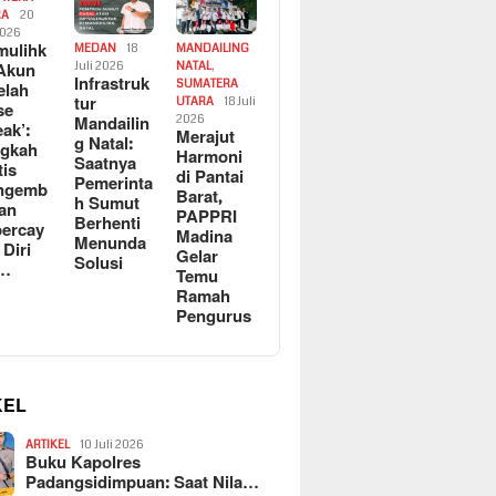
RA
20
2026
ulihk
MEDAN
18
MANDAILING
Akun
Juli 2026
NATAL
,
Infrastruk
SUMATERA
elah
tur
UTARA
18 Juli
se
Mandailin
2026
eak’:
Merajut
g Natal:
ngkah
Harmoni
Saatnya
tis
di Pantai
Pemerinta
ngemb
Barat,
h Sumut
kan
PAPPRI
Berhenti
ercay
Madina
Menunda
 Diri
Gelar
Solusi
l…
Temu
Ramah
Pengurus
KEL
ARTIKEL
10 Juli 2026
Buku Kapolres
Padangsidimpuan: Saat Nila…