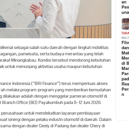
an
Pe
un
TAB
Mei 
Fil
da
dikenal sebagai salah satu daerah dengan tingkat mobilitas
Ma
erdagangan, pariwisata, serta budaya merantau yang telah
Me
rakat Minangkabau. Kondisi tersebut mendorong kebutuhan
di 
baik untuk menunjang aktivitas usaha maupun kebutuhan
Man
Pa
pad
ifinance Indonesia (“BRI Finance”) terus memperluas akses
Res
Per
erah melalui program-program yang memberikan kemudahan
n
g dilakukan adalah dengan menggelar pameran otomotif di
I Branch Office (BO) Payakumbuh pada 8–12 Juni 2026.
tegi perusahaan untuk mendekatkan layanan pembiayaan
t sinergi dengan pelaku industri otomotif di daerah. Dalam
 sama dengan dealer Geely di Padang dan dealer Chery di