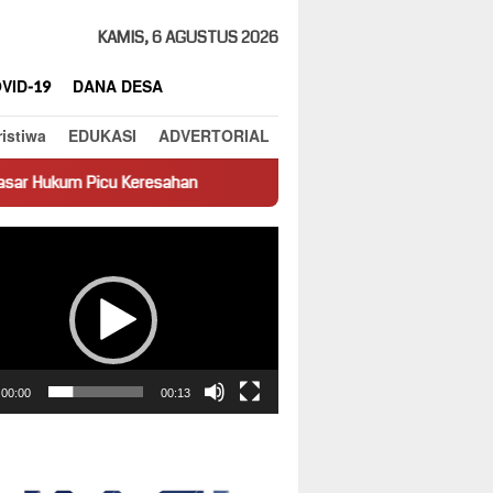
KAMIS, 6 AGUSTUS 2026
VID-19
DANA DESA
ristiwa
EDUKASI
ADVERTORIAL
eresahan
Truk Miring Hambat Arus Lalu Lintas di Jalan Pant
ar
00:00
00:13