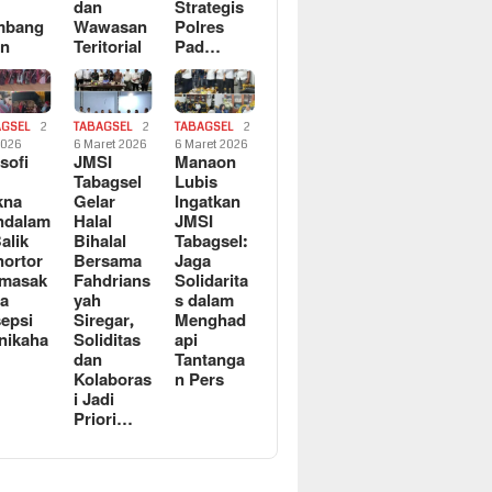
dan
Strategis
mbang
Wawasan
Polres
an
Teritorial
Pad…
AGSEL
2
TABAGSEL
2
TABAGSEL
2
2026
6 Maret 2026
6 Maret 2026
osofi
JMSI
Manaon
n
Tabagsel
Lubis
kna
Gelar
Ingatkan
ndalam
Halal
JMSI
Balik
Bihalal
Tabagsel:
ortor
Bersama
Jaga
rmasak
Fahdrians
Solidarita
a
yah
s dalam
epsi
Siregar,
Menghad
nikaha
Soliditas
api
dan
Tantanga
Kolaboras
n Pers
i Jadi
Priori…