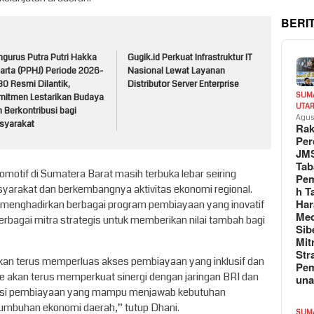
BERI
ngurus Putra Putri Hakka
Gugik.id Perkuat Infrastruktur IT
arta (PPHJ) Periode 2026-
Nasional Lewat Layanan
0 Resmi Dilantik,
Distributor Server Enterprise
SUM
mitmen Lestarikan Budaya
UTA
 Berkontribusi bagi
Agus
syarakat
Rak
Per
JM
Tab
omotif di Sumatera Barat masih terbuka lebar seiring
Pem
yarakat dan berkembangnya aktivitas ekonomi regional.
h T
Har
s menghadirkan berbagai program pembiayaan yang inovatif
Med
rbagai mitra strategis untuk memberikan nilai tambah bagi
Sib
Mit
Str
akan terus memperluas akses pembiayaan yang inklusif dan
Pe
e akan terus memperkuat sinergi dengan jaringan BRI dan
un
lusi pembiayaan yang mampu menjawab kebutuhan
umbuhan ekonomi daerah,” tutup Dhani.
SUM