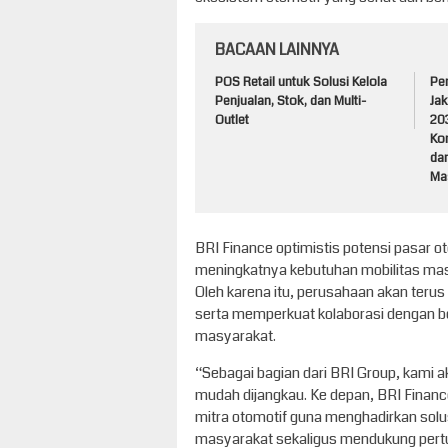
BACAAN LAINNYA
POS Retail untuk Solusi Kelola
Pe
Penjualan, Stok, dan Multi-
Jak
Outlet
203
Ko
dan
Ma
BRI Finance optimistis potensi pasar ot
meningkatnya kebutuhan mobilitas mas
Oleh karena itu, perusahaan akan teru
serta memperkuat kolaborasi dengan be
masyarakat.
“Sebagai bagian dari BRI Group, kami 
mudah dijangkau. Ke depan, BRI Financ
mitra otomotif guna menghadirkan so
masyarakat sekaligus mendukung pert