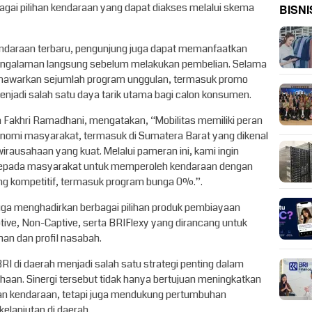
ai pilihan kendaraan yang dapat diakses melalui skema
BISNI
ndaraan terbaru, pengunjung juga dapat memanfaatkan
 pengalaman langsung sebelum melakukan pembelian. Selama
nawarkan sejumlah program unggulan, termasuk promo
adi salah satu daya tarik utama bagi calon konsumen.
a Fakhri Ramadhani, mengatakan, “Mobilitas memiliki peran
onomi masyarakat, termasuk di Sumatera Barat yang dikenal
rausahaan yang kuat. Melalui pameran ini, kami ingin
kepada masyarakat untuk memperoleh kendaraan dengan
ng kompetitif, termasuk program bunga 0%.”.
uga menghadirkan berbagai pilihan produk pembiayaan
ptive, Non-Captive, serta BRIFlexy yang dirancang untuk
han dan profil nasabah.
RI di daerah menjadi salah satu strategi penting dalam
an. Sinergi tersebut tidak hanya bertujuan meningkatkan
n kendaraan, tetapi juga mendukung pertumbuhan
elanjutan di daerah.