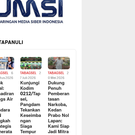
 TAPANULI
AGSEL
6
TABAGSEL
2
TABAGSEL
2
tus 2026
7 Juli 2026
0 Mei 2026
ok
Kunjungi
Dukung
al:
Kodim
Penuh
adiran
0212/Tap
Pemberan
gs Air
sel,
tasan
Pangdam
Narkoba,
dara
Tekankan
Kedan
N
Keseimba
Prabo Nol
ngkah
ngan
Lapan:
ategis
Siaga
Kami Siap
erata
Tempur
Jadi Mitra