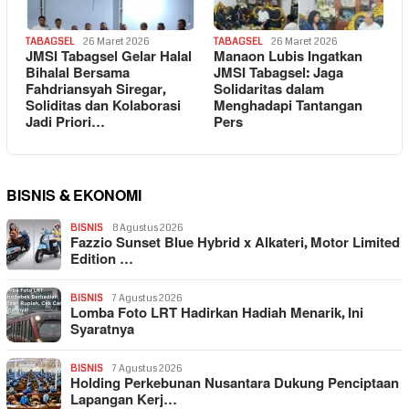
TABAGSEL
26 Maret 2026
TABAGSEL
26 Maret 2026
JMSI Tabagsel Gelar Halal
Manaon Lubis Ingatkan
Bihalal Bersama
JMSI Tabagsel: Jaga
Fahdriansyah Siregar,
Solidaritas dalam
Soliditas dan Kolaborasi
Menghadapi Tantangan
Jadi Priori…
Pers
BISNIS & EKONOMI
BISNIS
8 Agustus 2026
Fazzio Sunset Blue Hybrid x Alkateri, Motor Limited
Edition …
BISNIS
7 Agustus 2026
Lomba Foto LRT Hadirkan Hadiah Menarik, Ini
Syaratnya
BISNIS
7 Agustus 2026
Holding Perkebunan Nusantara Dukung Penciptaan
Lapangan Kerj…