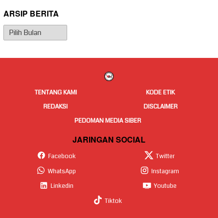
ARSIP BERITA
Arsip
Berita
TENTANG KAMI
KODE ETIK
REDAKSI
DISCLAIMER
PEDOMAN MEDIA SIBER
JARINGAN SOCIAL
Facebook
Twitter
WhatsApp
Instagram
Linkedin
Youtube
Tiktok