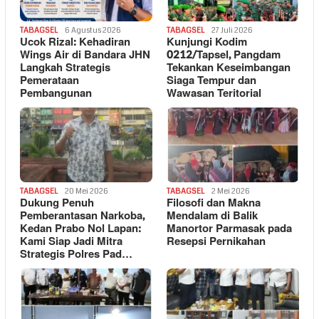
TABAGSEL
6 Agustus 2026
TABAGSEL
27 Juli 2026
Ucok Rizal: Kehadiran
Kunjungi Kodim
Wings Air di Bandara JHN
0212/Tapsel, Pangdam
Langkah Strategis
Tekankan Keseimbangan
Pemerataan
Siaga Tempur dan
Pembangunan
Wawasan Teritorial
TABAGSEL
20 Mei 2026
TABAGSEL
2 Mei 2026
Dukung Penuh
Filosofi dan Makna
Pemberantasan Narkoba,
Mendalam di Balik
Kedan Prabo Nol Lapan:
Manortor Parmasak pada
Kami Siap Jadi Mitra
Resepsi Pernikahan
Strategis Polres Pad…