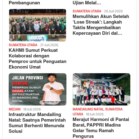
Pembangunan
Ujian Melal…
SUMATERA UTARA
20 Juli 2026
Memulihkan Akun Setelah
‘Lose Streak’: Langkah
Taktis Mengembalikan
Kepercayaan Diri dal…
SUMATERA UTARA
27 Juli 2026
KAHMI Sumut Perkuat
Kolaborasi dengan
Pemprov untuk Penguatan
Ekonomi Umat
MEDAN
18 Juli 2026
MANDAILING NATAL
,
SUMATERA
Infrastruktur Mandailing
UTARA
18 Juli 2026
Merajut Harmoni di Pantai
Natal: Saatnya Pemerintah
Barat, PAPPRI Madina
Sumut Berhenti Menunda
Gelar Temu Ramah
Solusi
Pengurus