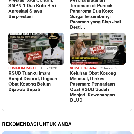
Prestasi Jadi Contoh,
Pesona Matahari
SMPN 1 Dua Koto Beri
Terbenam di Puncak
Apresiasi Siswa
Panaroma Dua Koto:
Berprestasi
Surga Tersembunyi
Pasaman yang Siap Jadi
Desti…
SUMATERA BARAT
13 Juni 2026
SUMATERA BARAT
12 Juni 2026
RSUD Tuanku Imam
Keluhan Obat Kosong
Bonjol Disorot, Dugaan
Mencuat, Dinkes
Obat Kosong Belum
Pasaman: Pengadaan
Dijawab Bupati
Obat RSUD Sudah
Menjadi Kewenangan
BLUD
REKOMENDASI UNTUK ANDA