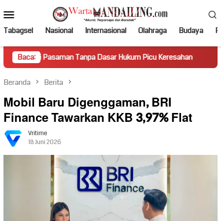
Loncat
Menu
ke
Mobile
konten
Tabagsel
Nasional
Internasional
Olahraga
Budaya
Po
Pasaman Tanpa Dasar Hukum Picu Keresahan
Baca:
Truk Miring H
Beranda
Berita
Mobil Baru Digenggaman, BRI
Finance Tawarkan KKB 3,97% Flat
Vritime
18 Juni 2026