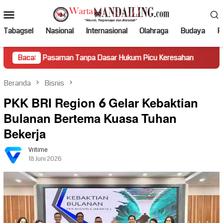
Loncat
Menu
ke
Mobile
konten
Tabagsel
Nasional
Internasional
Olahraga
Budaya
Po
Pasaman Tanpa Dasar Hukum Picu Keresahan
Baca:
Truk Miring H
Beranda
Bisnis
PKK BRI Region 6 Gelar Kebaktian
Bulanan Bertema Kuasa Tuhan
Bekerja
Vritime
18 Juni 2026