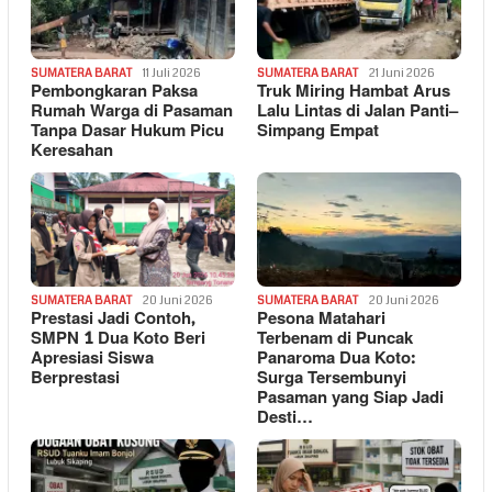
SUMATERA BARAT
11 Juli 2026
SUMATERA BARAT
21 Juni 2026
Pembongkaran Paksa
Truk Miring Hambat Arus
Rumah Warga di Pasaman
Lalu Lintas di Jalan Panti–
Tanpa Dasar Hukum Picu
Simpang Empat
Keresahan
SUMATERA BARAT
20 Juni 2026
SUMATERA BARAT
20 Juni 2026
Prestasi Jadi Contoh,
Pesona Matahari
SMPN 1 Dua Koto Beri
Terbenam di Puncak
Apresiasi Siswa
Panaroma Dua Koto:
Berprestasi
Surga Tersembunyi
Pasaman yang Siap Jadi
Desti…