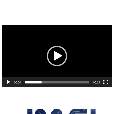
Pemutar
Video
00:00
00:13