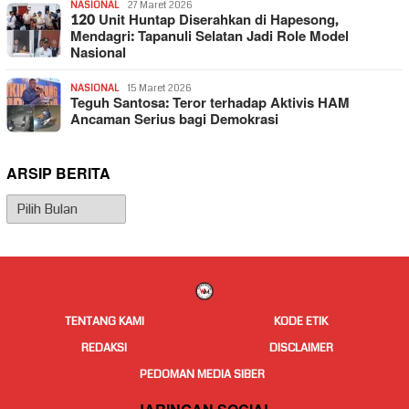
NASIONAL
27 Maret 2026
120 Unit Huntap Diserahkan di Hapesong,
Mendagri: Tapanuli Selatan Jadi Role Model
Nasional
NASIONAL
15 Maret 2026
Teguh Santosa: Teror terhadap Aktivis HAM
Ancaman Serius bagi Demokrasi
ARSIP BERITA
Arsip
Berita
TENTANG KAMI
KODE ETIK
REDAKSI
DISCLAIMER
PEDOMAN MEDIA SIBER