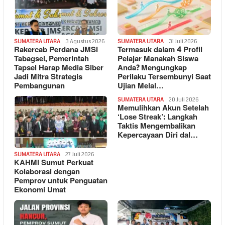
SUMATERA UTARA
3 Agustus 2026
SUMATERA UTARA
31 Juli 2026
Rakercab Perdana JMSI
Termasuk dalam 4 Profil
Tabagsel, Pemerintah
Pelajar Manakah Siswa
Tapsel Harap Media Siber
Anda? Mengungkap
Jadi Mitra Strategis
Perilaku Tersembunyi Saat
Pembangunan
Ujian Melal…
SUMATERA UTARA
20 Juli 2026
Memulihkan Akun Setelah
‘Lose Streak’: Langkah
Taktis Mengembalikan
Kepercayaan Diri dal…
SUMATERA UTARA
27 Juli 2026
KAHMI Sumut Perkuat
Kolaborasi dengan
Pemprov untuk Penguatan
Ekonomi Umat