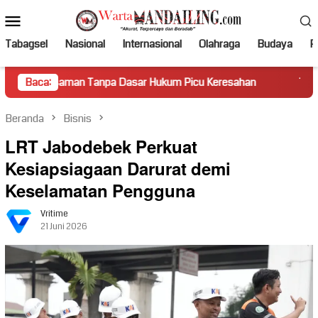
Loncat
Menu
ke
Mobile
konten
Tabagsel
Nasional
Internasional
Olahraga
Budaya
Po
man Tanpa Dasar Hukum Picu Keresahan
Baca:
Truk Miring Hambat
Beranda
Bisnis
LRT Jabodebek Perkuat
Kesiapsiagaan Darurat demi
Keselamatan Pengguna
Vritime
21 Juni 2026