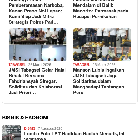
Pemberantasan Narkoba,
Mendalam di Balik
Kedan Prabo Nol Lapan:
Manortor Parmasak pada
Kami Siap Jadi Mitra
Resepsi Pernikahan
Strategis Polres Pad…
TABAGSEL
26 Maret 2026
TABAGSEL
26 Maret 2026
JMSI Tabagsel Gelar Halal
Manaon Lubis Ingatkan
Bihalal Bersama
JMSI Tabagsel: Jaga
Fahdriansyah Siregar,
Solidaritas dalam
Soliditas dan Kolaborasi
Menghadapi Tantangan
Jadi Priori…
Pers
BISNIS & EKONOMI
BISNIS
7 Agustus 2026
Lomba Foto LRT Hadirkan Hadiah Menarik, Ini
Syaratnya