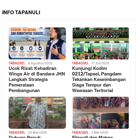
INFO TAPANULI
TABAGSEL
6 Agustus 2026
TABAGSEL
27 Juli 2026
Ucok Rizal: Kehadiran
Kunjungi Kodim
Wings Air di Bandara JHN
0212/Tapsel, Pangdam
Langkah Strategis
Tekankan Keseimbangan
Pemerataan
Siaga Tempur dan
Pembangunan
Wawasan Teritorial
TABAGSEL
20 Mei 2026
TABAGSEL
2 Mei 2026
Dukung Penuh
Filosofi dan Makna