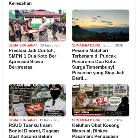
Keresahan
SUMATERA BARAT
20 Juni 2026
SUMATERA BARAT
20 Juni 2026
Prestasi Jadi Contoh,
Pesona Matahari
SMPN 1 Dua Koto Beri
Terbenam di Puncak
Apresiasi Siswa
Panaroma Dua Koto:
Berprestasi
Surga Tersembunyi
Pasaman yang Siap Jadi
Desti…
SUMATERA BARAT
13 Juni 2026
SUMATERA BARAT
12 Juni 2026
RSUD Tuanku Imam
Keluhan Obat Kosong
Bonjol Disorot, Dugaan
Mencuat, Dinkes
Obat Kosong Belum
Pasaman: Pengadaan