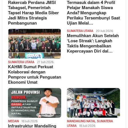
Rakercab Perdana JMSI
Termasuk dalam 4 Profil
Tabagsel, Pemerintah
Pelajar Manakah Siswa
Tapsel Harap Media Siber
Anda? Mengungkap
Jadi Mitra Strategis
Perilaku Tersembunyi Saat
Pembangunan
Ujian Melal…
SUMATERA UTARA
20 Juli 2026
Memulihkan Akun Setelah
‘Lose Streak’: Langkah
Taktis Mengembalikan
Kepercayaan Diri dal…
SUMATERA UTARA
27 Juli 2026
KAHMI Sumut Perkuat
Kolaborasi dengan
Pemprov untuk Penguatan
Ekonomi Umat
MEDAN
18 Juli 2026
MANDAILING NATAL
,
SUMATERA
Infrastruktur Mandailing
UTARA
18 Juli 2026