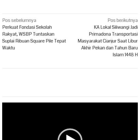
Navigasi
Pos sebelumnya
Pos berikutnya
pos
Perkuat Fondasi Sekolah
KA Lokal Siliwangi Jadi
Rakyat, WSBP Tuntaskan
Primadona Transportasi
Suplai Ribuan Square Pile Tepat
Masyarakat Cianjur Saat Libur
Waktu
Akhir Pekan dan Tahun Baru
Islam 1448 H
Pemutar
Video