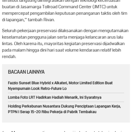
tersebut langsung diintegrasikan dengan teknologi kecerdasan
buatan di Jasamarga Tollroad Command Center (JMTC) untuk
mempercepat pengambilan keputusan penanganan taktis oleh tim
di lapangan,” tambah Rivan.
Seluruh pekerjaan preservasi dilaksanakan dengan mengutamakan
keselamatan pengguna jalan serta menjaga kelancaran arus lalu
lintas. Oleh karena itu, mayoritas kegiatan preservasi dijadwalkan
pada malam hingga dini hari saat volume kendaraan relatif lebih
rendah.
BACAAN LAINNYA
Fazzio Sunset Blue Hybrid x Alkateri, Motor Limited Edition Buat
Nyempurnain Look Retro-Future Lo
Lomba Foto LRT Hadirkan Hadiah Menarik, Ini Syaratnya
Holding Perkebunan Nusantara Dukung Penciptaan Lapangan Kerja,
PTPN I Serap 15–20 Ribu Pekerja di Pabrik Tembakau