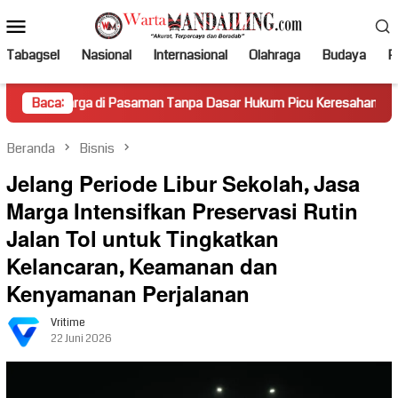
Loncat
Menu
ke
Mobile
konten
Tabagsel
Nasional
Internasional
Olahraga
Budaya
Po
di Pasaman Tanpa Dasar Hukum Picu Keresahan
Baca:
Truk Miri
Beranda
Bisnis
Jelang Periode Libur Sekolah, Jasa
Marga Intensifkan Preservasi Rutin
Jalan Tol untuk Tingkatkan
Kelancaran, Keamanan dan
Kenyamanan Perjalanan
Vritime
22 Juni 2026