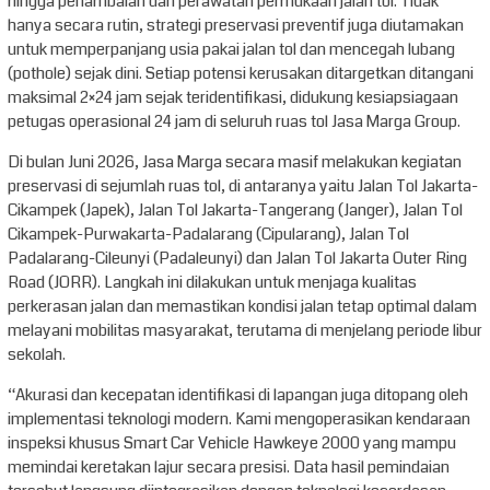
hingga penambalan dan perawatan permukaan jalan tol. Tidak
hanya secara rutin, strategi preservasi preventif juga diutamakan
untuk memperpanjang usia pakai jalan tol dan mencegah lubang
(pothole) sejak dini. Setiap potensi kerusakan ditargetkan ditangani
maksimal 2×24 jam sejak teridentifikasi, didukung kesiapsiagaan
petugas operasional 24 jam di seluruh ruas tol Jasa Marga Group.
Di bulan Juni 2026, Jasa Marga secara masif melakukan kegiatan
preservasi di sejumlah ruas tol, di antaranya yaitu Jalan Tol Jakarta-
Cikampek (Japek), Jalan Tol Jakarta-Tangerang (Janger), Jalan Tol
Cikampek-Purwakarta-Padalarang (Cipularang), Jalan Tol
Padalarang-Cileunyi (Padaleunyi) dan Jalan Tol Jakarta Outer Ring
Road (JORR). Langkah ini dilakukan untuk menjaga kualitas
perkerasan jalan dan memastikan kondisi jalan tetap optimal dalam
melayani mobilitas masyarakat, terutama di menjelang periode libur
sekolah.
“Akurasi dan kecepatan identifikasi di lapangan juga ditopang oleh
implementasi teknologi modern. Kami mengoperasikan kendaraan
inspeksi khusus Smart Car Vehicle Hawkeye 2000 yang mampu
memindai keretakan lajur secara presisi. Data hasil pemindaian