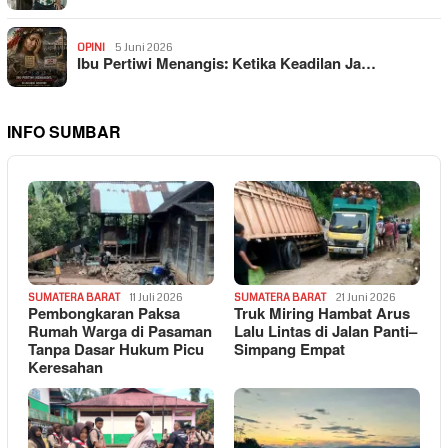
OPINI
5 Juni 2026
Ibu Pertiwi Menangis: Ketika Keadilan Ja…
INFO SUMBAR
SUMATERA BARAT
11 Juli 2026
SUMATERA BARAT
21 Juni 2026
Pembongkaran Paksa
Truk Miring Hambat Arus
Rumah Warga di Pasaman
Lalu Lintas di Jalan Panti–
Tanpa Dasar Hukum Picu
Simpang Empat
Keresahan