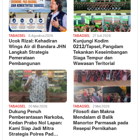
TABAGSEL
6 Agustus 2026
TABAGSEL
27 Juli 2026
Ucok Rizal: Kehadiran
Kunjungi Kodim
Wings Air di Bandara JHN
0212/Tapsel, Pangdam
Langkah Strategis
Tekankan Keseimbangan
Pemerataan
Siaga Tempur dan
Pembangunan
Wawasan Teritorial
TABAGSEL
20 Mei 2026
TABAGSEL
2 Mei 2026
Dukung Penuh
Filosofi dan Makna
Pemberantasan Narkoba,
Mendalam di Balik
Kedan Prabo Nol Lapan:
Manortor Parmasak pada
Kami Siap Jadi Mitra
Resepsi Pernikahan
Strategis Polres Pad…