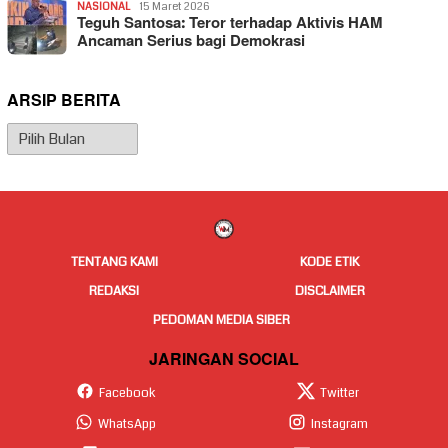
NASIONAL
15 Maret 2026
Teguh Santosa: Teror terhadap Aktivis HAM
Ancaman Serius bagi Demokrasi
ARSIP BERITA
Arsip
Berita
TENTANG KAMI
KODE ETIK
REDAKSI
DISCLAIMER
PEDOMAN MEDIA SIBER
JARINGAN SOCIAL
Facebook
Twitter
WhatsApp
Instagram