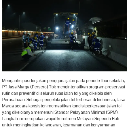
Mengantisipasi lonjakan pengguna jalan pada periode libur sekolah,
PT Jasa Marga (Persero) Tbk mengintensifkan program preservasi
rutin dan preventif di seluruh ruas jalan tol yang dikelola oleh
Perusahaan. Sebagai pengelola jalan tol terbesar di Indonesia, Jasa
Marga secara konsisten memastikan kondisi perkerasan jalan tol
yang dikelolanya memenuhi Standar Pelayanan Minimal (SPM).
Langkah ini merupakan wujud komitmen Melayani Sepenuh Hati
untuk meningkatkan kelancaran, keamanan dan kenyamanan