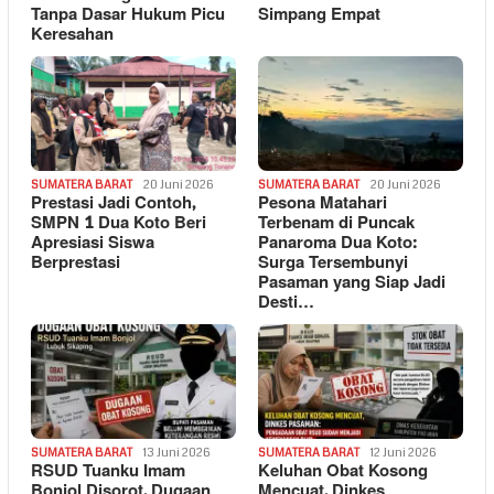
Tanpa Dasar Hukum Picu
Simpang Empat
Keresahan
SUMATERA BARAT
20 Juni 2026
SUMATERA BARAT
20 Juni 2026
Prestasi Jadi Contoh,
Pesona Matahari
SMPN 1 Dua Koto Beri
Terbenam di Puncak
Apresiasi Siswa
Panaroma Dua Koto:
Berprestasi
Surga Tersembunyi
Pasaman yang Siap Jadi
Desti…
SUMATERA BARAT
13 Juni 2026
SUMATERA BARAT
12 Juni 2026
RSUD Tuanku Imam
Keluhan Obat Kosong
Bonjol Disorot, Dugaan
Mencuat, Dinkes