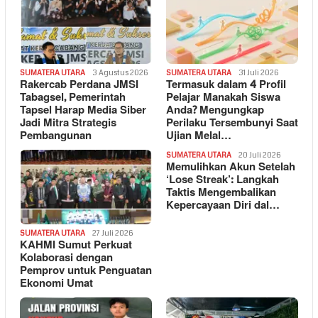
SUMATERA UTARA
3 Agustus 2026
SUMATERA UTARA
31 Juli 2026
Rakercab Perdana JMSI
Termasuk dalam 4 Profil
Tabagsel, Pemerintah
Pelajar Manakah Siswa
Tapsel Harap Media Siber
Anda? Mengungkap
Jadi Mitra Strategis
Perilaku Tersembunyi Saat
Pembangunan
Ujian Melal…
SUMATERA UTARA
20 Juli 2026
Memulihkan Akun Setelah
‘Lose Streak’: Langkah
Taktis Mengembalikan
Kepercayaan Diri dal…
SUMATERA UTARA
27 Juli 2026
KAHMI Sumut Perkuat
Kolaborasi dengan
Pemprov untuk Penguatan
Ekonomi Umat