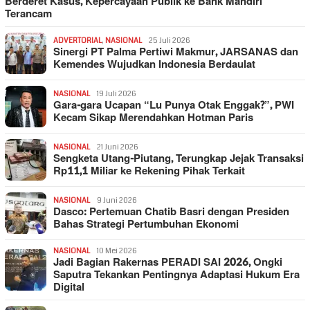
Berderet Kasus, Kepercayaan Publik ke Bank Mandiri
Terancam
ADVERTORIAL
,
NASIONAL
25 Juli 2026
Sinergi PT Palma Pertiwi Makmur, JARSANAS dan
Kemendes Wujudkan Indonesia Berdaulat
NASIONAL
19 Juli 2026
Gara-gara Ucapan “Lu Punya Otak Enggak?”, PWI
Kecam Sikap Merendahkan Hotman Paris
NASIONAL
21 Juni 2026
Sengketa Utang-Piutang, Terungkap Jejak Transaksi
Rp11,1 Miliar ke Rekening Pihak Terkait
NASIONAL
9 Juni 2026
Dasco: Pertemuan Chatib Basri dengan Presiden
Bahas Strategi Pertumbuhan Ekonomi
NASIONAL
10 Mei 2026
Jadi Bagian Rakernas PERADI SAI 2026, Ongki
Saputra Tekankan Pentingnya Adaptasi Hukum Era
Digital