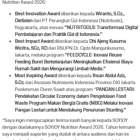
Nutrition Award 2026:
Best Innovation Award
diberikan kepada
Wiranto, S.Gz.,
Dietisien
dari PT Perangkat Gizi Indonesia (Nutritools),
Yogyakarta, atas inovasi
“NUTRITOOLS: Transformasi Digital
Pembelajaran dan Praktik Gizi di Indonesia.”
Best Impact Award
diberikan kepada
Dhi Ajeng Kusuma
Wicitra, SGz, RD
dari RSUPN Dr. Cipto Mangunkusumo,
Jakarta, melalui program
“
FEEDCYCLE: Inovasi Reuse
Feeding Buret Berkelanjutan: Meningkatkan Efisiensi Biaya
Rumah Sakit dan Mengurangi Limbah Medis.”
Most Inspiring Award
diberikan kepada
Ihsan Abdul Aziz,
S.Gz.
dari Asosiasi Nutrisionis Indonesia Provinsi DKI Jakarta
Puskesmas Duren Sawit atas program “
PANGAN LESTARI:
Pendekatan Circular Economy dalam Pengelolaan Food
Waste Program Makan Bergizi Gratis (MBG) Melalui Inovasi
Pangan Lestari untuk Mendukung Penurunan Stunting.”
“Saya ingin mengucapkan terima kasih banyak kepada SOYJOY
dengan diadakannya SOYJOY Nutrition Award 2026. Tahun kemarin
saya menjadi suporter yang duduk di antara audiens dan hari ini