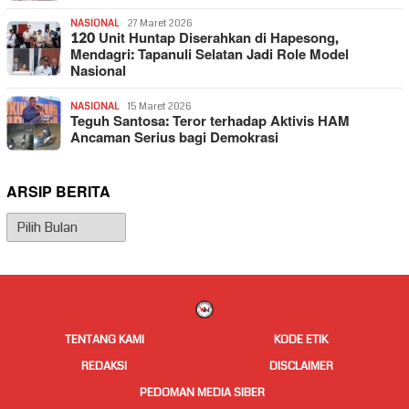
NASIONAL
27 Maret 2026
120 Unit Huntap Diserahkan di Hapesong,
Mendagri: Tapanuli Selatan Jadi Role Model
Nasional
NASIONAL
15 Maret 2026
Teguh Santosa: Teror terhadap Aktivis HAM
Ancaman Serius bagi Demokrasi
ARSIP BERITA
Arsip
Berita
TENTANG KAMI
KODE ETIK
REDAKSI
DISCLAIMER
PEDOMAN MEDIA SIBER