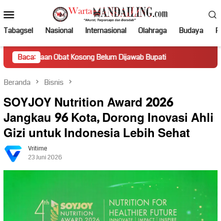
Loncat
Menu
ke
Mobile
konten
Tabagsel
Nasional
Internasional
Olahraga
Budaya
Po
bat Kosong Belum Dijawab Bupati
Baca:
Beranda
Bisnis
SOYJOY Nutrition Award 2026
Jangkau 96 Kota, Dorong Inovasi Ahli
Gizi untuk Indonesia Lebih Sehat
Vritime
23 Juni 2026