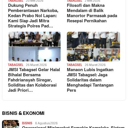
TABAGSEL
20 Mei 2026
TABAGSEL
2 Mei 2026
Dukung Penuh
Filosofi dan Makna
Pemberantasan Narkoba,
Mendalam di Balik
Kedan Prabo Nol Lapan:
Manortor Parmasak pada
Kami Siap Jadi Mitra
Resepsi Pernikahan
Strategis Polres Pad…
TABAGSEL
26 Maret 2026
TABAGSEL
26 Maret 2026
JMSI Tabagsel Gelar Halal
Manaon Lubis Ingatkan
Bihalal Bersama
JMSI Tabagsel: Jaga
Fahdriansyah Siregar,
Solidaritas dalam
Soliditas dan Kolaborasi
Menghadapi Tantangan
Jadi Priori…
Pers
BISNIS & EKONOMI
BISNIS
6 Agustus 2026