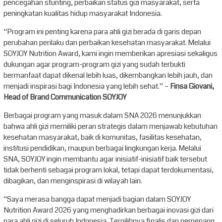
pencegahan stunting, perbaikan status gizi masyarakat, serta
peningkatan kualitas hidup masyarakat Indonesia.
“Program ini penting karena para ahli gizi berada di garis depan
perubahan perilaku dan perbaikan kesehatan masyarakat. Melalui
SOYJOY Nutrition Award, kami ingin memberikan apresiasi sekaligus
dukungan agar program-program gizi yang sudah terbukti
bermanfaat dapat dikenal lebih luas, dikembangkan lebih jauh, dan
menjadi inspirasi bagi Indonesia yang lebih sehat.” –
Finsa Giovani,
Head of Brand Communication SOYJOY
Berbagai program yang masuk dalam SNA 2026 menunjukkan
bahwa ahli gizi memiliki peran strategis dalam menjawab kebutuhan
kesehatan masyarakat, baik di komunitas, fasilitas kesehatan,
institusi pendidikan, maupun berbagai lingkungan kerja. Melalui
SNA, SOYJOY ingin membantu agar inisiatif-inisiatif baik tersebut
tidak berhenti sebagai program lokal, tetapi dapat terdokumentasi,
dibagikan, dan menginspirasi di wilayah lain.
“Saya merasa bangga dapat menjadi bagian dalam SOYJOY
Nutrition Award 2026 yang menghadirkan berbagai inovasi gizi dari
para ahli gizi di seluruh Indonesia. Terpilihnya finalis dan pemenang