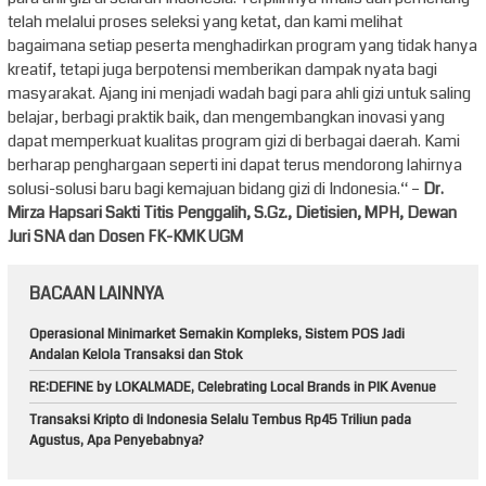
telah melalui proses seleksi yang ketat, dan kami melihat
bagaimana setiap peserta menghadirkan program yang tidak hanya
kreatif, tetapi juga berpotensi memberikan dampak nyata bagi
masyarakat. Ajang ini menjadi wadah bagi para ahli gizi untuk saling
belajar, berbagi praktik baik, dan mengembangkan inovasi yang
dapat memperkuat kualitas program gizi di berbagai daerah. Kami
berharap penghargaan seperti ini dapat terus mendorong lahirnya
solusi-solusi baru bagi kemajuan bidang gizi di Indonesia.“ –
Dr.
Mirza Hapsari Sakti Titis Penggalih, S.Gz., Dietisien, MPH, Dewan
Juri SNA dan Dosen FK-KMK UGM
BACAAN LAINNYA
Operasional Minimarket Semakin Kompleks, Sistem POS Jadi
Andalan Kelola Transaksi dan Stok
RE:DEFINE by LOKALMADE, Celebrating Local Brands in PIK Avenue
Transaksi Kripto di Indonesia Selalu Tembus Rp45 Triliun pada
Agustus, Apa Penyebabnya?