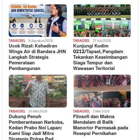
TABAGSEL
6 Agustus 2026
TABAGSEL
27 Juli 2026
Ucok Rizal: Kehadiran
Kunjungi Kodim
Wings Air di Bandara JHN
0212/Tapsel, Pangdam
Langkah Strategis
Tekankan Keseimbangan
Pemerataan
Siaga Tempur dan
Pembangunan
Wawasan Teritorial
TABAGSEL
20 Mei 2026
TABAGSEL
2 Mei 2026
Dukung Penuh
Filosofi dan Makna
Pemberantasan Narkoba,
Mendalam di Balik
Kedan Prabo Nol Lapan:
Manortor Parmasak pada
Kami Siap Jadi Mitra
Resepsi Pernikahan
Strategis Polres Pad…