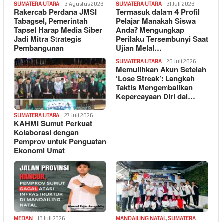
SUMATERA UTARA
3 Agustus 2026
SUMATERA UTARA
31 Juli 2026
Rakercab Perdana JMSI
Termasuk dalam 4 Profil
Tabagsel, Pemerintah
Pelajar Manakah Siswa
Tapsel Harap Media Siber
Anda? Mengungkap
Jadi Mitra Strategis
Perilaku Tersembunyi Saat
Pembangunan
Ujian Melal…
SUMATERA UTARA
20 Juli 2026
Memulihkan Akun Setelah
‘Lose Streak’: Langkah
Taktis Mengembalikan
Kepercayaan Diri dal…
SUMATERA UTARA
27 Juli 2026
KAHMI Sumut Perkuat
Kolaborasi dengan
Pemprov untuk Penguatan
Ekonomi Umat
MEDAN
18 Juli 2026
MANDAILING NATAL
,
SUMATERA