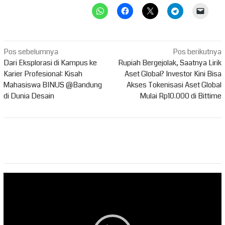
Navigasi
Pos sebelumnya
Pos berikutnya
pos
Dari Eksplorasi di Kampus ke
Rupiah Bergejolak, Saatnya Lirik
Karier Profesional: Kisah
Aset Global? Investor Kini Bisa
Mahasiswa BINUS @Bandung
Akses Tokenisasi Aset Global
di Dunia Desain
Mulai Rp10.000 di Bittime
Pemutar
Video