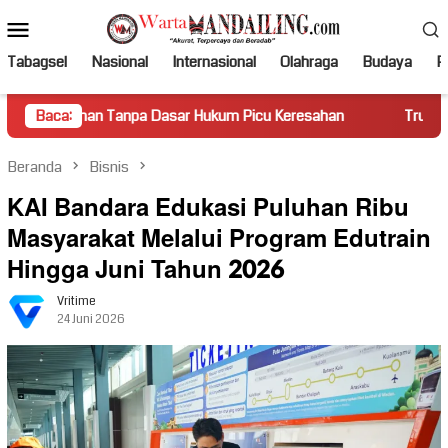
Loncat
Menu
ke
Mobile
konten
Tabagsel
Nasional
Internasional
Olahraga
Budaya
Po
Tanpa Dasar Hukum Picu Keresahan
Baca:
Truk Miring Hambat Ar
Beranda
Bisnis
KAI Bandara Edukasi Puluhan Ribu
Masyarakat Melalui Program Edutrain
Hingga Juni Tahun 2026
Vritime
24 Juni 2026