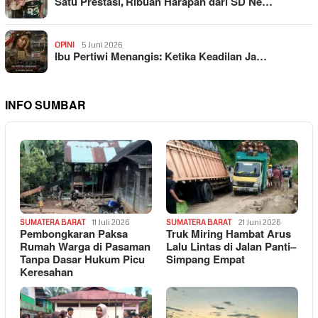
Satu Prestasi, Ribuan Harapan dari SD Ne…
OPINI
5 Juni 2026
Ibu Pertiwi Menangis: Ketika Keadilan Ja…
INFO SUMBAR
SUMATERA BARAT
11 Juli 2026
SUMATERA BARAT
21 Juni 2026
Pembongkaran Paksa
Truk Miring Hambat Arus
Rumah Warga di Pasaman
Lalu Lintas di Jalan Panti–
Tanpa Dasar Hukum Picu
Simpang Empat
Keresahan