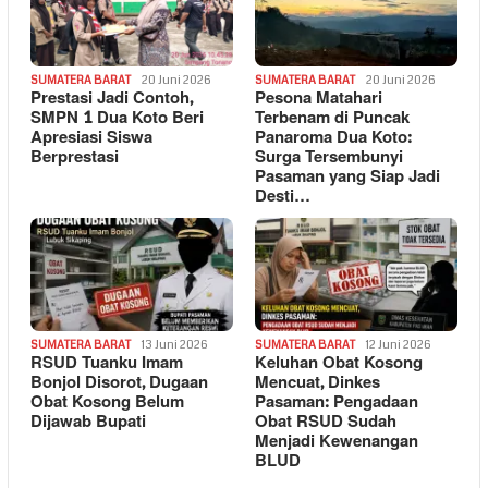
SUMATERA BARAT
20 Juni 2026
SUMATERA BARAT
20 Juni 2026
Prestasi Jadi Contoh,
Pesona Matahari
SMPN 1 Dua Koto Beri
Terbenam di Puncak
Apresiasi Siswa
Panaroma Dua Koto:
Berprestasi
Surga Tersembunyi
Pasaman yang Siap Jadi
Desti…
SUMATERA BARAT
13 Juni 2026
SUMATERA BARAT
12 Juni 2026
RSUD Tuanku Imam
Keluhan Obat Kosong
Bonjol Disorot, Dugaan
Mencuat, Dinkes
Obat Kosong Belum
Pasaman: Pengadaan
Dijawab Bupati
Obat RSUD Sudah
Menjadi Kewenangan
BLUD