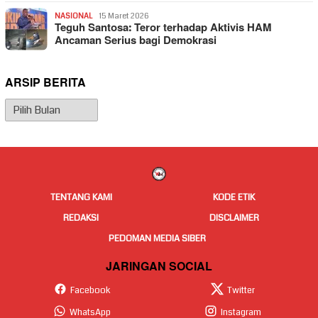
NASIONAL
15 Maret 2026
Teguh Santosa: Teror terhadap Aktivis HAM
Ancaman Serius bagi Demokrasi
ARSIP BERITA
Arsip
Berita
TENTANG KAMI
KODE ETIK
REDAKSI
DISCLAIMER
PEDOMAN MEDIA SIBER
JARINGAN SOCIAL
Facebook
Twitter
WhatsApp
Instagram