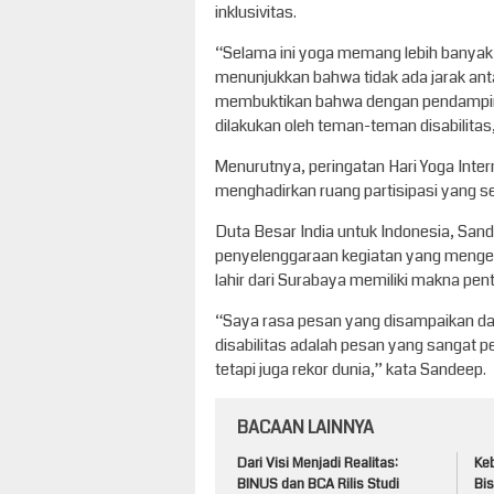
inklusivitas.
“Selama ini yoga memang lebih banyak d
menunjukkan bahwa tidak ada jarak antar
membuktikan bahwa dengan pendamping
dilakukan oleh teman-teman disabilitas,
Menurutnya, peringatan Hari Yoga Int
menghadirkan ruang partisipasi yang se
Duta Besar India untuk Indonesia, San
penyelenggaraan kegiatan yang mengedep
lahir dari Surabaya memiliki makna pent
“Saya rasa pesan yang disampaikan dar
disabilitas adalah pesan yang sangat pe
tetapi juga rekor dunia,” kata Sandeep.
BACAAN LAINNYA
Dari Visi Menjadi Realitas:
Keb
BINUS dan BCA Rilis Studi
Bis