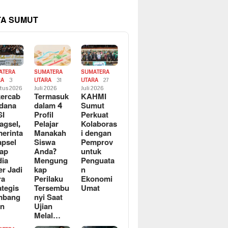
TA SUMUT
ATERA
SUMATERA
SUMATERA
RA
3
UTARA
31
UTARA
27
tus 2026
Juli 2026
Juli 2026
ercab
Termasuk
KAHMI
dana
dalam 4
Sumut
SI
Profil
Perkuat
agsel,
Pelajar
Kolaboras
erinta
Manakah
i dengan
apsel
Siswa
Pemprov
ap
Anda?
untuk
ia
Mengung
Penguata
er Jadi
kap
n
ra
Perilaku
Ekonomi
ategis
Tersembu
Umat
mbang
nyi Saat
an
Ujian
Melal…