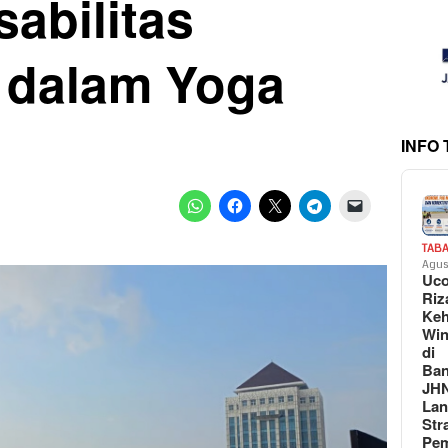
sabilitas
 dalam Yoga
INFO
TAB
Agus
Uc
Riz
Keh
Win
di
Ban
JH
La
Str
Pem