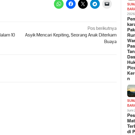
SUM
BAR
202
Pe
kar
Pos berikutnya
Pak
Ru
dalam 10
Asyik Mencari Kepiting, Seorang Anak Diterkam
War
Buaya
Pa
Tan
Das
Hu
Pic
Ker
n
SUM
BAR
Juni
Pe
Mat
Te
di 