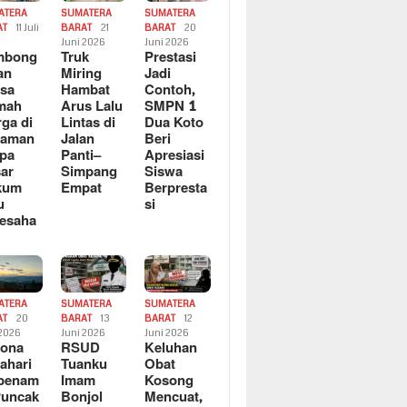
ATERA
SUMATERA
SUMATERA
AT
11 Juli
BARAT
21
BARAT
20
6
Juni 2026
Juni 2026
mbong
Truk
Prestasi
an
Miring
Jadi
sa
Hambat
Contoh,
mah
Arus Lalu
SMPN 1
ga di
Lintas di
Dua Koto
saman
Jalan
Beri
pa
Panti–
Apresiasi
ar
Simpang
Siswa
kum
Empat
Berpresta
u
si
esaha
ATERA
SUMATERA
SUMATERA
AT
20
BARAT
13
BARAT
12
 2026
Juni 2026
Juni 2026
sona
RSUD
Keluhan
ahari
Tuanku
Obat
rbenam
Imam
Kosong
Puncak
Bonjol
Mencuat,