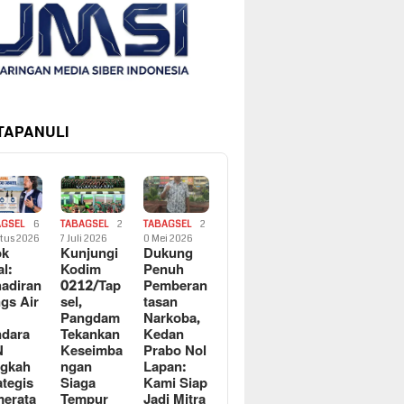
 TAPANULI
AGSEL
6
TABAGSEL
2
TABAGSEL
2
tus 2026
7 Juli 2026
0 Mei 2026
ok
Kunjungi
Dukung
al:
Kodim
Penuh
adiran
0212/Tap
Pemberan
gs Air
sel,
tasan
Pangdam
Narkoba,
dara
Tekankan
Kedan
N
Keseimba
Prabo Nol
ngkah
ngan
Lapan:
ategis
Siaga
Kami Siap
erata
Tempur
Jadi Mitra