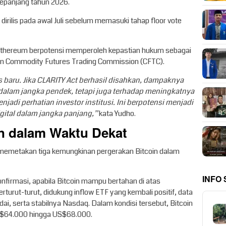
 sepanjang tahun 2026.
 dirilis pada awal Juli sebelum memasuki tahap floor vote
n Ethereum berpotensi memperoleh kepastian hukum sebagai
an Commodity Futures Trading Commission (CFTC).
is baru. Jika CLARITY Act berhasil disahkan, dampaknya
dalam jangka pendek, tetapi juga terhadap meningkatnya
njadi perhatian investor institusi. Ini berpotensi menjadi
gital dalam jangka panjang,”
kata Yudho.
in dalam Waktu Dekat
 memetakan tiga kemungkinan pergerakan Bitcoin dalam
INFO
nfirmasi, apabila Bitcoin mampu bertahan di atas
erturut-turut, didukung inflow ETF yang kembali positif, data
ai, serta stabilnya Nasdaq. Dalam kondisi tersebut, Bitcoin
US$64.000 hingga US$68.000.