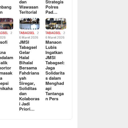
dan
Strategis
mbang
Wawasan
Polres
an
Teritorial
Pad…
AGSEL
2
TABAGSEL
2
TABAGSEL
2
2026
6 Maret 2026
6 Maret 2026
osofi
JMSI
Manaon
n
Tabagsel
Lubis
kna
Gelar
Ingatkan
ndalam
Halal
JMSI
Balik
Bihalal
Tabagsel:
ortor
Bersama
Jaga
rmasak
Fahdrians
Solidarita
a
yah
s dalam
epsi
Siregar,
Menghad
nikaha
Soliditas
api
dan
Tantanga
Kolaboras
n Pers
i Jadi
Priori…