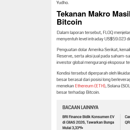
Yudho.
Tekanan Makro Masi
Bitcoin
Dalam laporan tersebut, FLOQ menjelas
menyentuh level intraday US$59.023 di
Penguatan dolar Amerika Serikat, kenai
Reserve, serta aksi jual pada saham-s
investor global mengurangi eksposur ter
Kondisi tersebut diperparah oleh likuid
besar berasal dari posisi long berleverag
menekan
Ethereum (ETH)
, Solana (SOL
besar terhadap Bitcoin.
BACAAN LAINNYA
BRI Finance Bidik Konsumen EV
Ca
di GIIAS 2026, Tawarkan Bunga
QRI
Mulai 3,33%