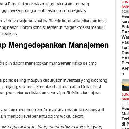
SUM
mana Bitcoin diperkirakan bergerak dalam rentang
BAR
ggu perkembangan data ekonomi dan regulasi.
202
Pe
reakdown lanjutan apabila Bitcoin kembali kehilangan level
kar
Pak
g besar. Dalam kondisi tersebut, target koreksi menuju
Ru
realistis.
War
etap Mengedepankan Manajemen
Pa
Tan
Das
Hu
Pic
disiplin dalam menerapkan manajemen risiko selama
Ker
n
i panic selling maupun keputusan investasi yang didorong
ka panjang, strategi akumulasi bertahap atau Dollar Cost
ngkan selama dilakukan sesuai profil risiko dan tujuan
SUM
BAR
Juni
Pe
isarankan menunggu konfirmasi arah pasar, khususnya di
Mat
h menjadi level penentu dalam waktu dekat.
Te
di 
arakter pasar kripto. Yang membedakan investor yang