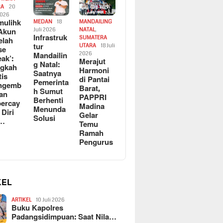
RA
20
2026
ulihk
MEDAN
18
MANDAILING
Akun
Juli 2026
NATAL
,
Infrastruk
SUMATERA
elah
tur
UTARA
18 Juli
se
Mandailin
2026
eak’:
Merajut
g Natal:
ngkah
Harmoni
Saatnya
tis
di Pantai
Pemerinta
ngemb
Barat,
h Sumut
kan
PAPPRI
Berhenti
ercay
Madina
Menunda
 Diri
Gelar
Solusi
l…
Temu
Ramah
Pengurus
KEL
ARTIKEL
10 Juli 2026
Buku Kapolres
Padangsidimpuan: Saat Nila…