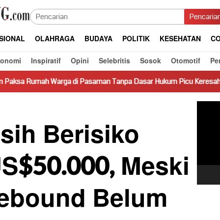
Pencaria
SIONAL
OLAHRAGA
BUDAYA
POLITIK
KESEHATAN
CO
konomi
Inspiratif
Opini
Selebritis
Sosok
Otomotif
Pe
Warga di Pasaman Tanpa Dasar Hukum Picu Keresahan
Tru
Pemut
Video
sih Berisiko
US$50.000, Meski
Rebound Belum