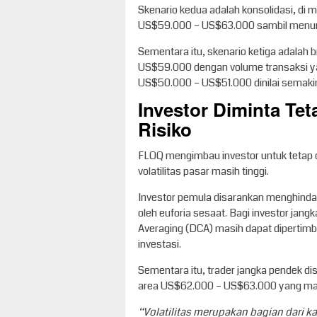
Skenario kedua adalah konsolidasi, di 
US$59.000 – US$63.000 sambil menun
Sementara itu, skenario ketiga adalah b
US$59.000 dengan volume transaksi yan
US$50.000 – US$51.000 dinilai semakin 
Investor Diminta T
Risiko
FLOQ mengimbau investor untuk tetap 
volatilitas pasar masih tinggi.
Investor pemula disarankan menghindar
oleh euforia sesaat. Bagi investor jang
Averaging (DCA) masih dapat dipertimba
investasi.
Sementara itu, trader jangka pendek d
area US$62.000 – US$63.000 yang masi
“Volatilitas merupakan bagian dari k