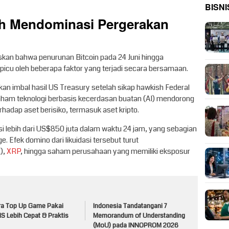
BISNI
h Mendominasi Pergerakan
kan bahwa penurunan Bitcoin pada 24 Juni hingga
picu oleh beberapa faktor yang terjadi secara bersamaan.
kan imbal hasil US Treasury setelah sikap hawkish Federal
aham teknologi berbasis kecerdasan buatan (AI) mendorong
hadap aset berisiko, termasuk aset kripto.
asi lebih dari US$850 juta dalam waktu 24 jam, yang sebagian
e. Efek domino dari likuidasi tersebut turut
),
XRP
, hingga saham perusahaan yang memiliki eksposur
ra Top Up Game Pakai
Indonesia Tandatangani 7
S Lebih Cepat & Praktis
Memorandum of Understanding
(MoU) pada INNOPROM 2026