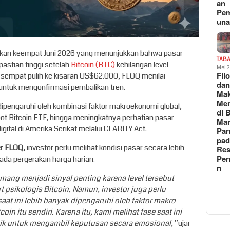
an
Pe
un
pekan keempat Juni 2026 yang menunjukkan bahwa pasar
TAB
pastian tinggi setelah
Bitcoin (BTC)
kehilangan level
Mei 
Fil
 sempat pulih ke kisaran US$62.000, FLOQ menilai
da
untuk mengonfirmasi pembalikan tren.
Ma
Me
 dipengaruhi oleh kombinasi faktor makroekonomi global,
di 
Spot Bitcoin ETF, hingga meningkatnya perhatian pasar
Man
gital di Amerika Serikat melalui CLARITY Act.
Pa
pad
r FLOQ,
investor perlu melihat kondisi pasar secara lebih
Res
Per
ada pergerakan harga harian.
n
ng menjadi sinyal penting karena level tersebut
 psikologis Bitcoin. Namun, investor juga perlu
t ini lebih banyak dipengaruhi oleh faktor makro
in itu sendiri. Karena itu, kami melihat fase saat ini
itik untuk mengambil keputusan secara emosional,”
ujar