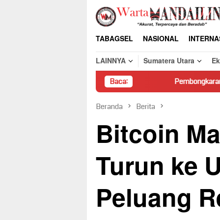
Loncat
ke
konten
TABAGSEL
NASIONAL
INTERNA
LAINNYA
Sumatera Utara
E
Baca:
Pembongkaran Paksa Rumah 
Beranda
Berita
Bitcoin Ma
Turun ke 
Peluang 