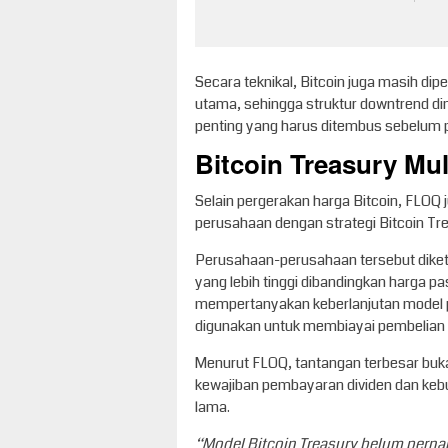
Secara teknikal, Bitcoin juga masih di
utama, sehingga struktur downtrend din
penting yang harus ditembus sebelum p
Bitcoin Treasury Mu
Selain pergerakan harga Bitcoin, FLOQ
perusahaan dengan strategi Bitcoin Tre
Perusahaan-perusahaan tersebut diketa
yang lebih tinggi dibandingkan harga pa
mempertanyakan keberlanjutan model p
digunakan untuk membiayai pembelian 
Menurut FLOQ, tantangan terbesar bukan
kewajiban pembayaran dividen dan kebut
lama.
“Model Bitcoin Treasury belum perna