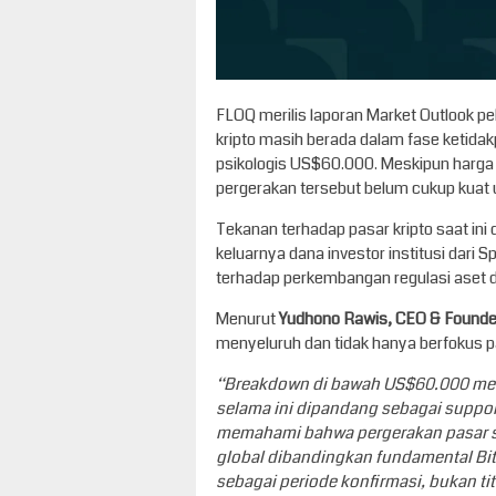
FLOQ merilis laporan Market Outlook 
kripto masih berada dalam fase ketidak
psikologis US$60.000. Meskipun harga
pergerakan tersebut belum cukup kuat 
Tekanan terhadap pasar kripto saat ini
keluarnya dana investor institusi dari 
terhadap perkembangan regulasi aset di
Menurut
Yudhono Rawis, CEO & Founde
menyeluruh dan tidak hanya berfokus p
“Breakdown di bawah US$60.000 mema
selama ini dipandang sebagai support
memahami bahwa pergerakan pasar saa
global dibandingkan fundamental Bitco
sebagai periode konfirmasi, bukan t