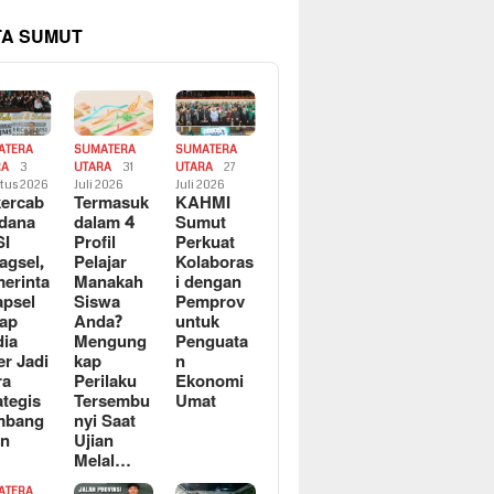
TA SUMUT
ATERA
SUMATERA
SUMATERA
RA
3
UTARA
31
UTARA
27
tus 2026
Juli 2026
Juli 2026
ercab
Termasuk
KAHMI
dana
dalam 4
Sumut
SI
Profil
Perkuat
agsel,
Pelajar
Kolaboras
erinta
Manakah
i dengan
apsel
Siswa
Pemprov
ap
Anda?
untuk
ia
Mengung
Penguata
er Jadi
kap
n
ra
Perilaku
Ekonomi
ategis
Tersembu
Umat
mbang
nyi Saat
an
Ujian
Melal…
ATERA