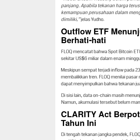
panjang. Apabila tekanan harga terus
kemampuan perusahaan dalam mengel
dimiliki,”
jelas Yudho.
Outflow ETF Menunju
Berhati-hati
FLOQ mencatat bahwa Spot Bitcoin ETF
sekitar US$6 miliar dalam enam minggu 
Meskipun sempat terjadi inflow pada 23 
membalikkan tren. FLOQ menilai pasa
dapat menyimpulkan bahwa tekanan jua
Di sisi lain, data on-chain masih menun
Namun, akumulasi tersebut belum mam
CLARITY Act Berpote
Tahun Ini
Di tengah tekanan jangka pendek, FLO