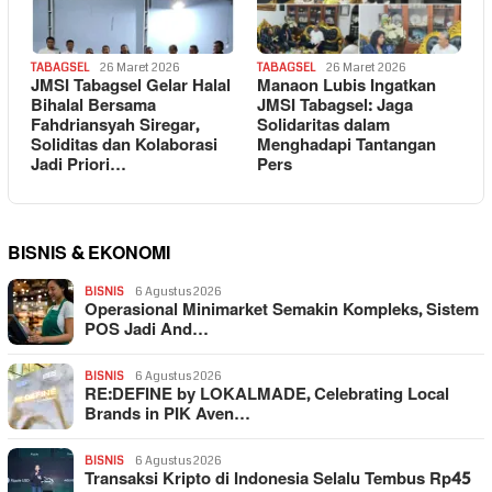
TABAGSEL
26 Maret 2026
TABAGSEL
26 Maret 2026
JMSI Tabagsel Gelar Halal
Manaon Lubis Ingatkan
Bihalal Bersama
JMSI Tabagsel: Jaga
Fahdriansyah Siregar,
Solidaritas dalam
Soliditas dan Kolaborasi
Menghadapi Tantangan
Jadi Priori…
Pers
BISNIS & EKONOMI
BISNIS
6 Agustus 2026
Operasional Minimarket Semakin Kompleks, Sistem
POS Jadi And…
BISNIS
6 Agustus 2026
RE:DEFINE by LOKALMADE, Celebrating Local
Brands in PIK Aven…
BISNIS
6 Agustus 2026
Transaksi Kripto di Indonesia Selalu Tembus Rp45