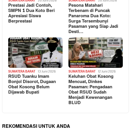
SUMATERA BARAT
20 Juni 2026
SUMATERA BARAT
20 Juni 2026
Prestasi Jadi Contoh,
Pesona Matahari
SMPN 1 Dua Koto Beri
Terbenam di Puncak
Apresiasi Siswa
Panaroma Dua Koto:
Berprestasi
Surga Tersembunyi
Pasaman yang Siap Jadi
Desti…
SUMATERA BARAT
13 Juni 2026
SUMATERA BARAT
12 Juni 2026
RSUD Tuanku Imam
Keluhan Obat Kosong
Bonjol Disorot, Dugaan
Mencuat, Dinkes
Obat Kosong Belum
Pasaman: Pengadaan
Dijawab Bupati
Obat RSUD Sudah
Menjadi Kewenangan
BLUD
REKOMENDASI UNTUK ANDA