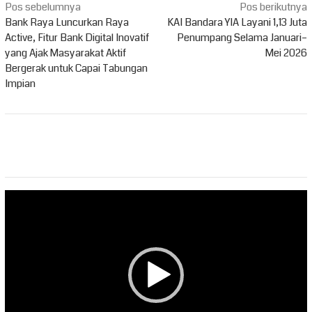
Navigasi
Pos sebelumnya
Pos berikutnya
pos
Bank Raya Luncurkan Raya
KAI Bandara YIA Layani 1,13 Juta
Active, Fitur Bank Digital Inovatif
Penumpang Selama Januari–
yang Ajak Masyarakat Aktif
Mei 2026
Bergerak untuk Capai Tabungan
Impian
Pemutar
Video