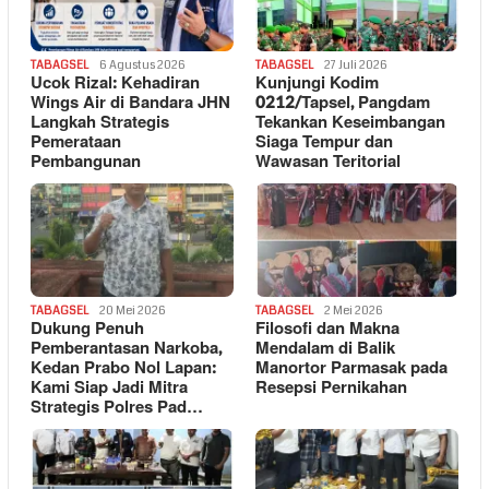
TABAGSEL
6 Agustus 2026
TABAGSEL
27 Juli 2026
Ucok Rizal: Kehadiran
Kunjungi Kodim
Wings Air di Bandara JHN
0212/Tapsel, Pangdam
Langkah Strategis
Tekankan Keseimbangan
Pemerataan
Siaga Tempur dan
Pembangunan
Wawasan Teritorial
TABAGSEL
20 Mei 2026
TABAGSEL
2 Mei 2026
Dukung Penuh
Filosofi dan Makna
Pemberantasan Narkoba,
Mendalam di Balik
Kedan Prabo Nol Lapan:
Manortor Parmasak pada
Kami Siap Jadi Mitra
Resepsi Pernikahan
Strategis Polres Pad…