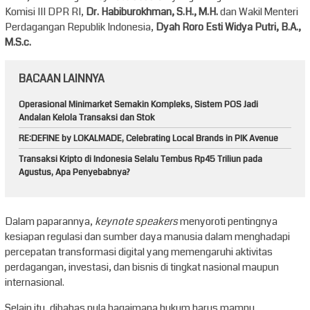
Komisi III DPR RI,
Dr.
Habiburokhman, S.H., M.H.
dan Wakil Menteri
Perdagangan Republik Indonesia,
Dyah Roro Esti Widya Putri, B.A.,
M.S.c.
BACAAN LAINNYA
Operasional Minimarket Semakin Kompleks, Sistem POS Jadi
Andalan Kelola Transaksi dan Stok
RE:DEFINE by LOKALMADE, Celebrating Local Brands in PIK Avenue
Transaksi Kripto di Indonesia Selalu Tembus Rp45 Triliun pada
Agustus, Apa Penyebabnya?
Dalam paparannya,
keynote speakers
menyoroti pentingnya
kesiapan regulasi dan sumber daya manusia dalam menghadapi
percepatan transformasi digital yang memengaruhi aktivitas
perdagangan, investasi, dan bisnis di tingkat nasional maupun
internasional.
Selain itu, dibahas pula bagaimana hukum harus mampu