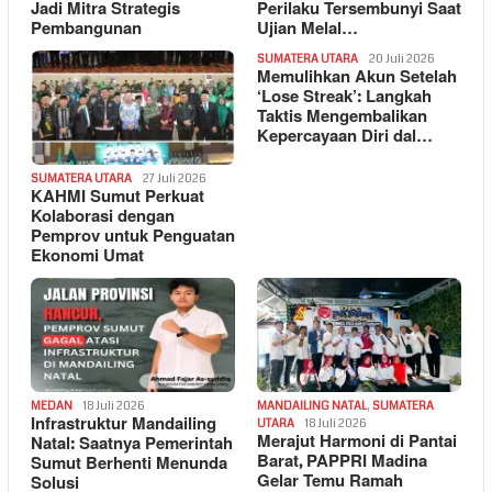
Jadi Mitra Strategis
Perilaku Tersembunyi Saat
Pembangunan
Ujian Melal…
SUMATERA UTARA
20 Juli 2026
Memulihkan Akun Setelah
‘Lose Streak’: Langkah
Taktis Mengembalikan
Kepercayaan Diri dal…
SUMATERA UTARA
27 Juli 2026
KAHMI Sumut Perkuat
Kolaborasi dengan
Pemprov untuk Penguatan
Ekonomi Umat
MEDAN
18 Juli 2026
MANDAILING NATAL
,
SUMATERA
Infrastruktur Mandailing
UTARA
18 Juli 2026
Merajut Harmoni di Pantai
Natal: Saatnya Pemerintah
Barat, PAPPRI Madina
Sumut Berhenti Menunda
Gelar Temu Ramah
Solusi