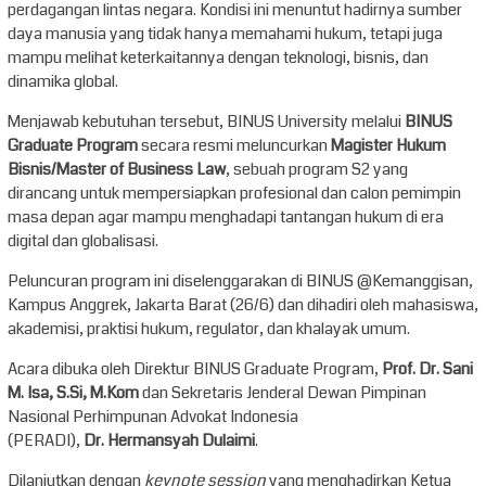
perdagangan lintas negara. Kondisi ini menuntut hadirnya sumber
daya manusia yang tidak hanya memahami hukum, tetapi juga
mampu melihat keterkaitannya dengan teknologi, bisnis, dan
dinamika global.
Menjawab kebutuhan tersebut, BINUS University melalui
BINUS
Graduate Program
secara resmi meluncurkan
Magister Hukum
Bisnis/Master of Business Law
, sebuah program S2 yang
dirancang untuk mempersiapkan profesional dan calon pemimpin
masa depan agar mampu menghadapi tantangan hukum di era
digital dan globalisasi.
Peluncuran program ini diselenggarakan di BINUS @Kemanggisan,
Kampus Anggrek, Jakarta Barat (26/6) dan dihadiri oleh mahasiswa,
akademisi, praktisi hukum, regulator, dan khalayak umum.
Acara dibuka oleh Direktur BINUS Graduate Program,
Prof. Dr. Sani
M. Isa, S.Si, M.Kom
dan Sekretaris Jenderal Dewan Pimpinan
Nasional Perhimpunan Advokat Indonesia
(PERADI),
Dr.
Hermansyah Dulaimi
.
Dilanjutkan dengan
keynote session
yang menghadirkan Ketua