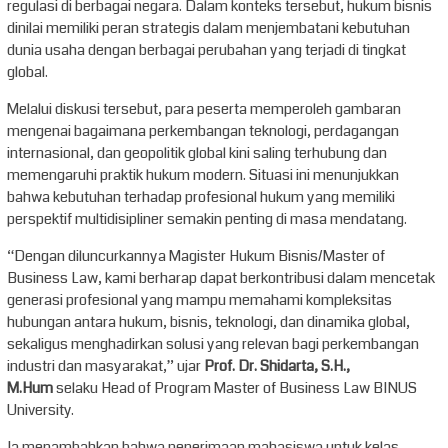
regulasi di berbagai negara. Dalam konteks tersebut, hukum bisnis
dinilai memiliki peran strategis dalam menjembatani kebutuhan
dunia usaha dengan berbagai perubahan yang terjadi di tingkat
global.
Melalui diskusi tersebut, para peserta memperoleh gambaran
mengenai bagaimana perkembangan teknologi, perdagangan
internasional, dan geopolitik global kini saling terhubung dan
memengaruhi praktik hukum modern. Situasi ini menunjukkan
bahwa kebutuhan terhadap profesional hukum yang memiliki
perspektif multidisipliner semakin penting di masa mendatang.
“Dengan diluncurkannya Magister Hukum Bisnis/Master of
Business Law, kami berharap dapat berkontribusi dalam mencetak
generasi profesional yang mampu memahami kompleksitas
hubungan antara hukum, bisnis, teknologi, dan dinamika global,
sekaligus menghadirkan solusi yang relevan bagi perkembangan
industri dan masyarakat,” ujar
Prof. Dr. Shidarta, S.H.,
M.Hum
selaku Head of Program Master of Business Law BINUS
University.
Ia menambahkan bahwa penerimaan mahasiswa untuk kelas