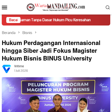
Loncat
Menu
ke
Mobile
konten
n Tanpa Dasar Hukum Picu Keresahan
Baca:
Truk Miring Hambat A
Beranda
Bisnis
Hukum Perdagangan Internasional
hingga Siber Jadi Fokus Magister
Hukum Bisnis BINUS University
Vritime
1 Juli 2026