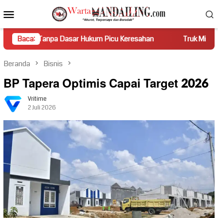
Loncat
Menu
ke
Mobile
konten
pa Dasar Hukum Picu Keresahan
Baca:
Truk Miring Hambat Arus L
Beranda
Bisnis
BP Tapera Optimis Capai Target 2026
Vritime
2 Juli 2026