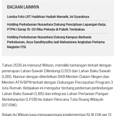
BACAAN LAINNYA
Lomba Foto LRT Hadirkan Hadiah Menarik, Ini Syaratnya
Holding Perkebunan Nusantara Dukung Penciptaan Lapangan Kerja,
PTPN I Serap 15–20 Ribu Pekerja di Pabrik Tembakau
Holding Perkebunan Nusantara Dukung Kampus Berbasis
Perkebunan, Arya Sandhiyudha Jadi Mahasiswa Angkatan Pertama
Magister ITSI
Tahun 2026 ini menurut Wilson, memiliki tantangan terkait dengan
penerapan Lahan Sawah DIlindungi (LSD) dan Lahan Baku Sawah
(LBS). Namun dengan diterbitkan SKB Menteri Dalam Negeri dan
Menteri ATR/BPN terkait dengan Dukungan Percepatan Program 3
Juta Rumah. Kebijakan ini mengatur tentang pedoman perlindungan
Lahan Baku Sawah (LBS) dan integrasi Lahan Pertanian Pangan
Berkelanjutan (LP2B) ke dalam Rencana Tata Ruang Wilayah
(RT/RW).
Selain itu Wilson juga mengapresiasi implementasi SLIK OJK per 13