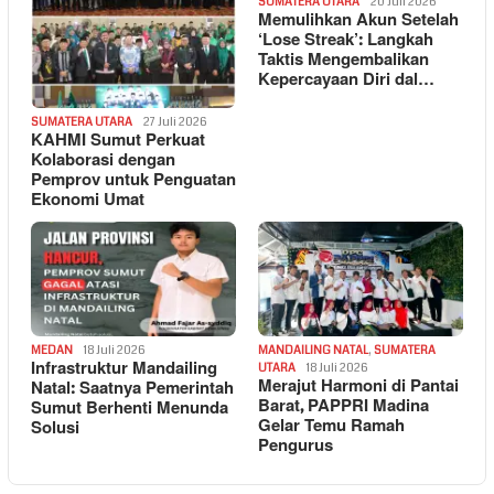
SUMATERA UTARA
20 Juli 2026
Memulihkan Akun Setelah
‘Lose Streak’: Langkah
Taktis Mengembalikan
Kepercayaan Diri dal…
SUMATERA UTARA
27 Juli 2026
KAHMI Sumut Perkuat
Kolaborasi dengan
Pemprov untuk Penguatan
Ekonomi Umat
MEDAN
18 Juli 2026
MANDAILING NATAL
,
SUMATERA
Infrastruktur Mandailing
UTARA
18 Juli 2026
Merajut Harmoni di Pantai
Natal: Saatnya Pemerintah
Barat, PAPPRI Madina
Sumut Berhenti Menunda
Gelar Temu Ramah
Solusi
Pengurus