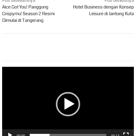
Navigasi
Pos sebelumnya
Pos berikutnya
pos
Aice Got You! Panggung
Hotel Business dengan Konsep
Crispymu! Season 2 Resmi
Leisure di Jantung Kuta
Dimulai di Tangerang
Pemutar
Video
00:00
00:13