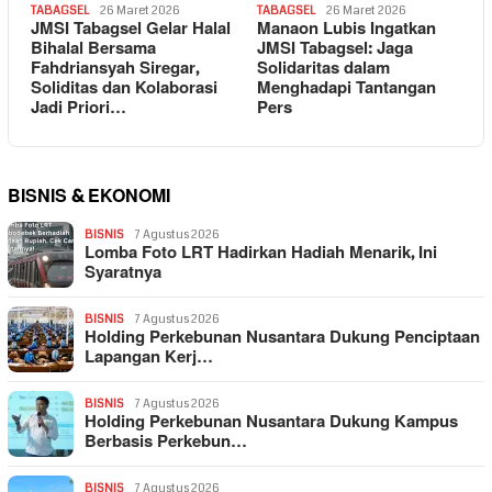
TABAGSEL
26 Maret 2026
TABAGSEL
26 Maret 2026
JMSI Tabagsel Gelar Halal
Manaon Lubis Ingatkan
Bihalal Bersama
JMSI Tabagsel: Jaga
Fahdriansyah Siregar,
Solidaritas dalam
Soliditas dan Kolaborasi
Menghadapi Tantangan
Jadi Priori…
Pers
BISNIS & EKONOMI
BISNIS
7 Agustus 2026
Lomba Foto LRT Hadirkan Hadiah Menarik, Ini
Syaratnya
BISNIS
7 Agustus 2026
Holding Perkebunan Nusantara Dukung Penciptaan
Lapangan Kerj…
BISNIS
7 Agustus 2026
Holding Perkebunan Nusantara Dukung Kampus
Berbasis Perkebun…
BISNIS
7 Agustus 2026