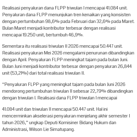
Realisasi penyaluran dana FLPP triwulan I mencapai 41.084 unit.
Penyaluran dana FLPP menunjukan tren kenaikan yang konsisten
dengan pertumbuhan 98,6% pada Februari dan 32,6% pada Maret.
Bulan Maret menjadi kontributor terbesar dengan realisasi
mencapai 19.250 unit, bertumbuh 46,9%.
Sementara itu realisasi triwulan II 2026 mencapai 50.447 unit.
Realisasi penyaluran Mei 2026 mengalami penurunan dibandingkan
dengan April. Penyaluran FLPP meningkat tajam pada bulan Juni.
Bulan Juni menjadi kontributor terbesar dengan penyaluran 26,844
unit (53,21%) dari total realisasi triwulan II.
“Penyaluran FLPP yang meningkat tajam pada bulan Juni 2026
mendorong pertumbuhan triwulan II sebesar 22,79% dibandingkan
dengan triwulan I. Realisasi dana FLPP triwulan I mencapai
41.084 unit dan triwulan II mencapai 50.447 unit. Hal ini
mencerminkan akselerasi penyaluran menjelang akhir semester I
tahun 2026,” ungkap Deputi Komisiner Bidang Hukum dan
Administrasi, Wilson Lie Simatupang.