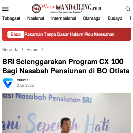
Loncat
Menu
ke
Mobile
konten
Tabagsel
Nasional
Internasional
Olahraga
Budaya
Po
asaman Tanpa Dasar Hukum Picu Keresahan
Baca:
Truk Miring Ha
Beranda
Bisnis
BRI Selenggarakan Program CX 100
Bagi Nasabah Pensiunan di BO Otista
Vritime
2 Juli 2026