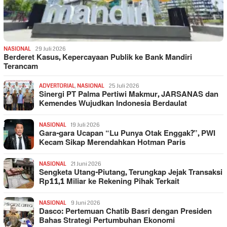
NASIONAL
29 Juli 2026
Berderet Kasus, Kepercayaan Publik ke Bank Mandiri
Terancam
ADVERTORIAL
,
NASIONAL
25 Juli 2026
Sinergi PT Palma Pertiwi Makmur, JARSANAS dan
Kemendes Wujudkan Indonesia Berdaulat
NASIONAL
19 Juli 2026
Gara-gara Ucapan “Lu Punya Otak Enggak?”, PWI
Kecam Sikap Merendahkan Hotman Paris
NASIONAL
21 Juni 2026
Sengketa Utang-Piutang, Terungkap Jejak Transaksi
Rp11,1 Miliar ke Rekening Pihak Terkait
NASIONAL
9 Juni 2026
Dasco: Pertemuan Chatib Basri dengan Presiden
Bahas Strategi Pertumbuhan Ekonomi