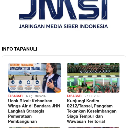
INFO TAPANULI
TABAGSEL
6 Agustus 2026
TABAGSEL
27 Juli 2026
Ucok Rizal: Kehadiran
Kunjungi Kodim
Wings Air di Bandara JHN
0212/Tapsel, Pangdam
Langkah Strategis
Tekankan Keseimbangan
Pemerataan
Siaga Tempur dan
Pembangunan
Wawasan Teritorial