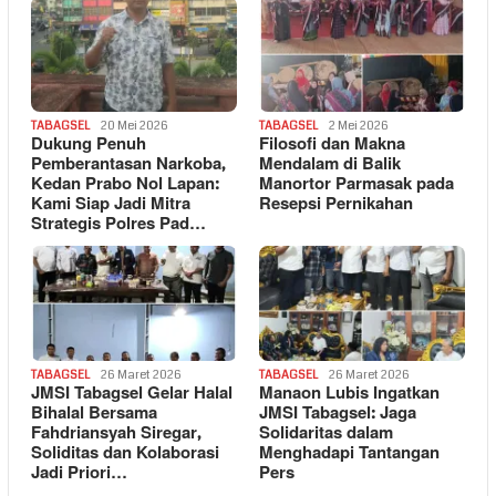
TABAGSEL
20 Mei 2026
TABAGSEL
2 Mei 2026
Dukung Penuh
Filosofi dan Makna
Pemberantasan Narkoba,
Mendalam di Balik
Kedan Prabo Nol Lapan:
Manortor Parmasak pada
Kami Siap Jadi Mitra
Resepsi Pernikahan
Strategis Polres Pad…
TABAGSEL
26 Maret 2026
TABAGSEL
26 Maret 2026
JMSI Tabagsel Gelar Halal
Manaon Lubis Ingatkan
Bihalal Bersama
JMSI Tabagsel: Jaga
Fahdriansyah Siregar,
Solidaritas dalam
Soliditas dan Kolaborasi
Menghadapi Tantangan
Jadi Priori…
Pers