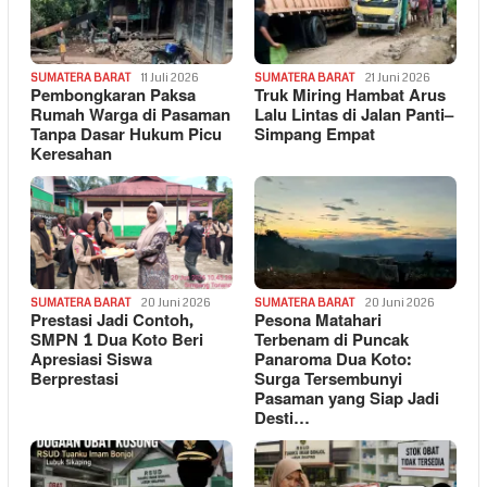
SUMATERA BARAT
11 Juli 2026
SUMATERA BARAT
21 Juni 2026
Pembongkaran Paksa
Truk Miring Hambat Arus
Rumah Warga di Pasaman
Lalu Lintas di Jalan Panti–
Tanpa Dasar Hukum Picu
Simpang Empat
Keresahan
SUMATERA BARAT
20 Juni 2026
SUMATERA BARAT
20 Juni 2026
Prestasi Jadi Contoh,
Pesona Matahari
SMPN 1 Dua Koto Beri
Terbenam di Puncak
Apresiasi Siswa
Panaroma Dua Koto:
Berprestasi
Surga Tersembunyi
Pasaman yang Siap Jadi
Desti…