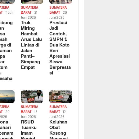
ATERA
SUMATERA
SUMATERA
AT
11 Juli
BARAT
21
BARAT
20
6
Juni 2026
Juni 2026
mbong
Truk
Prestasi
an
Miring
Jadi
sa
Hambat
Contoh,
mah
Arus Lalu
SMPN 1
ga di
Lintas di
Dua Koto
saman
Jalan
Beri
pa
Panti–
Apresiasi
ar
Simpang
Siswa
kum
Empat
Berpresta
u
si
esaha
ATERA
SUMATERA
SUMATERA
AT
20
BARAT
13
BARAT
12
 2026
Juni 2026
Juni 2026
sona
RSUD
Keluhan
ahari
Tuanku
Obat
rbenam
Imam
Kosong
Puncak
Bonjol
Mencuat,