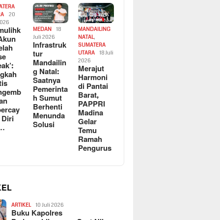
ATERA
RA
20
2026
ulihk
MEDAN
18
MANDAILING
Akun
Juli 2026
NATAL
,
Infrastruk
SUMATERA
elah
tur
UTARA
18 Juli
se
Mandailin
2026
eak’:
Merajut
g Natal:
ngkah
Harmoni
Saatnya
tis
di Pantai
Pemerinta
ngemb
Barat,
h Sumut
kan
PAPPRI
Berhenti
ercay
Madina
Menunda
 Diri
Gelar
Solusi
l…
Temu
Ramah
Pengurus
KEL
ARTIKEL
10 Juli 2026
Buku Kapolres