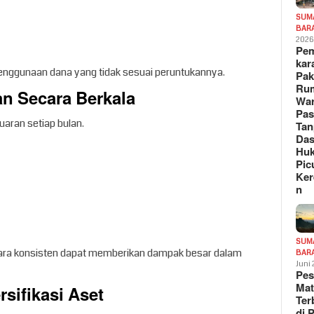
SUM
BAR
202
Pe
kar
enggunaan dana yang tidak sesuai peruntukannya.
Pak
Ru
an Secara Berkala
War
Pa
aran setiap bulan.
Tan
Das
Hu
Pic
Ker
n
SUM
cara konsisten dapat memberikan dampak besar dalam
BAR
Juni
Pe
Mat
sifikasi Aset
Te
di 