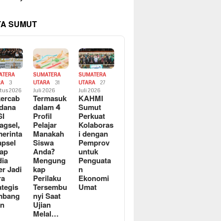
TA SUMUT
ATERA
SUMATERA
SUMATERA
RA
3
UTARA
31
UTARA
27
tus 2026
Juli 2026
Juli 2026
ercab
Termasuk
KAHMI
dana
dalam 4
Sumut
SI
Profil
Perkuat
agsel,
Pelajar
Kolaboras
erinta
Manakah
i dengan
apsel
Siswa
Pemprov
ap
Anda?
untuk
ia
Mengung
Penguata
er Jadi
kap
n
ra
Perilaku
Ekonomi
ategis
Tersembu
Umat
mbang
nyi Saat
an
Ujian
Melal…