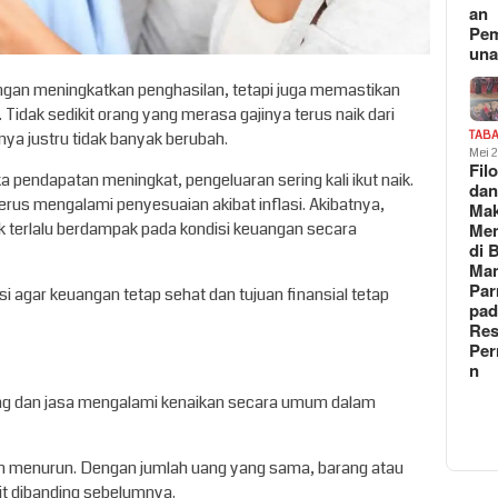
an
Pe
un
ngan meningkatkan penghasilan, tetapi juga memastikan
. Tidak sedikit orang yang merasa gajinya terus naik dari
nya justru tidak banyak berubah.
TAB
Mei 
Fil
a pendapatan meningkat, pengeluaran sering kali ikut naik.
da
 terus mengalami penyesuaian akibat inflasi. Akibatnya,
Ma
dak terlalu berdampak pada kondisi keuangan secara
Me
di 
Man
Pa
i agar keuangan tetap sehat dan tujuan finansial tetap
pad
Res
Per
n
arang dan jasa mengalami kenaikan secara umum dalam
 akan menurun. Dengan jumlah uang yang sama, barang atau
kit dibanding sebelumnya.