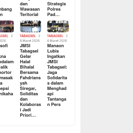
dan
Strategis
mbang
Wawasan
Polres
an
Teritorial
Pad…
AGSEL
2
TABAGSEL
2
TABAGSEL
2
2026
6 Maret 2026
6 Maret 2026
osofi
JMSI
Manaon
n
Tabagsel
Lubis
kna
Gelar
Ingatkan
ndalam
Halal
JMSI
Balik
Bihalal
Tabagsel:
ortor
Bersama
Jaga
rmasak
Fahdrians
Solidarita
a
yah
s dalam
epsi
Siregar,
Menghad
nikaha
Soliditas
api
dan
Tantanga
Kolaboras
n Pers
i Jadi
Priori…