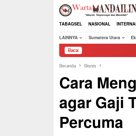
Loncat
ke
konten
TABAGSEL
NASIONAL
INTERNA
LAINNYA
Sumatera Utara
E
Baca:
Pe
Beranda
Bisnis
Cara Menga
agar Gaji 
Percuma