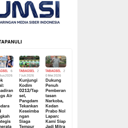
 TAPANULI
AGSEL
6
TABAGSEL
2
TABAGSEL
2
tus 2026
7 Juli 2026
0 Mei 2026
ok
Kunjungi
Dukung
al:
Kodim
Penuh
adiran
0212/Tap
Pemberan
gs Air
sel,
tasan
Pangdam
Narkoba,
dara
Tekankan
Kedan
N
Keseimba
Prabo Nol
ngkah
ngan
Lapan:
ategis
Siaga
Kami Siap
erata
Tempur
Jadi Mitra