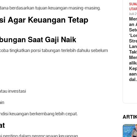
SUM
 dana berdasarkan tujuan keuangan masing-masing.
UTA
Juli 
asi Agar Keuangan Tetap
Mem
an 
Set
‘Lo
abungan Saat Gaji Naik
Str
La
 coba tingkatkan porsi tabungan terlebih dahulu sebelum
Tak
Me
ali
Kep
aan
da
tau investasi
ain
ndisi keuangan berkembang lebih cepat.
ARTI
at
si penting dalam perencanaan keuangan.