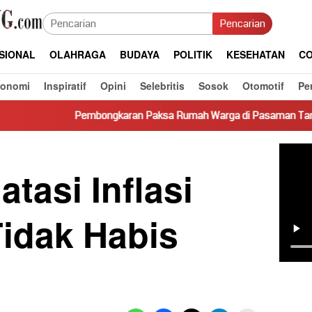
Pencarian
SIONAL
OLAHRAGA
BUDAYA
POLITIK
KESEHATAN
CO
konomi
Inspiratif
Opini
Selebritis
Sosok
Otomotif
Pe
mbongkaran Paksa Rumah Warga di Pasaman Tanpa Dasar Hukum P
tasi Inflasi
Tidak Habis