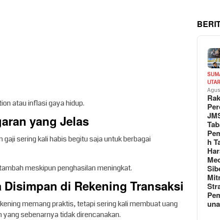
BERI
SUM
UTA
Agus
Rak
ation atau inflasi gaya hidup.
Per
JM
garan yang Jelas
Tab
Pem
aji sering kali habis begitu saja untuk berbagai
h T
Har
Med
Sib
bertambah meskipun penghasilan meningkat.
Mit
a Disimpan di Rekening Transaksi
Str
Pe
un
ening memang praktis, tetapi sering kali membuat uang
 yang sebenarnya tidak direncanakan.