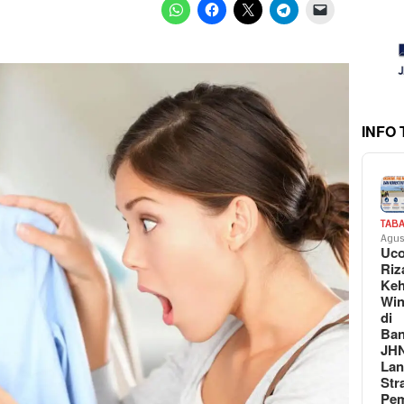
INFO
TAB
Agus
Uc
Riz
Keh
Win
di
Ban
JH
La
Str
Pem