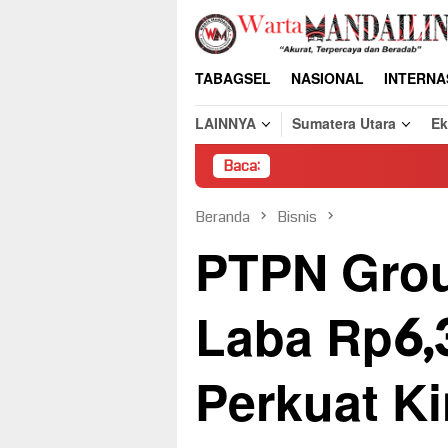
Loncat
ke
konten
TABAGSEL
NASIONAL
INTERNA
LAINNYA
Sumatera Utara
E
Baca:
Pembong
Beranda
Bisnis
PTPN Grou
Laba Rp6,3
Perkuat Ki