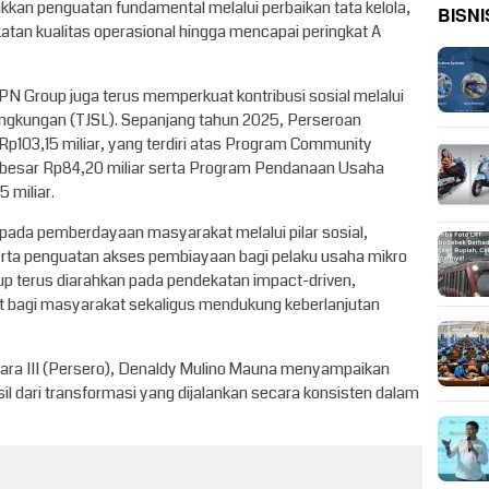
kan penguatan fundamental melalui perbaikan tata kelola,
BISNI
katan kualitas operasional hingga mencapai peringkat A
PN Group juga terus memperkuat kontribusi sosial melalui
ngkungan (TJSL). Sepanjang tahun 2025, Perseroan
p103,15 miliar, yang terdiri atas Program Community
ebesar Rp84,20 miliar serta Program Pendanaan Usaha
 miliar.
pada pemberdayaan masyarakat melalui pilar sosial,
 serta penguatan akses pembiayaan bagi pelaku usaha mikro
p terus diarahkan pada pendekatan impact-driven,
bagi masyarakat sekaligus mendukung keberlanjutan
ra III (Persero), Denaldy Mulino Mauna menyampaikan
l dari transformasi yang dijalankan secara konsisten dalam