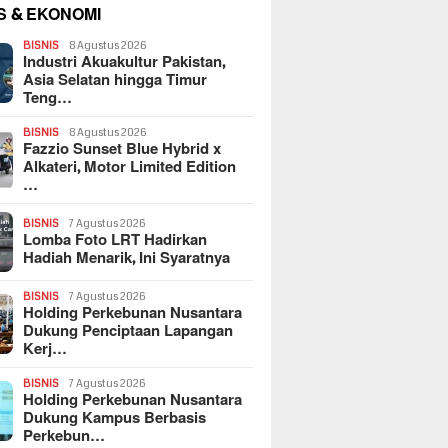
S & EKONOMI
BISNIS
8 Agustus 2026
Industri Akuakultur Pakistan,
Asia Selatan hingga Timur
Teng…
BISNIS
8 Agustus 2026
Fazzio Sunset Blue Hybrid x
Alkateri, Motor Limited Edition
…
BISNIS
7 Agustus 2026
Lomba Foto LRT Hadirkan
Hadiah Menarik, Ini Syaratnya
BISNIS
7 Agustus 2026
Holding Perkebunan Nusantara
Dukung Penciptaan Lapangan
Kerj…
BISNIS
7 Agustus 2026
Holding Perkebunan Nusantara
Dukung Kampus Berbasis
Perkebun…