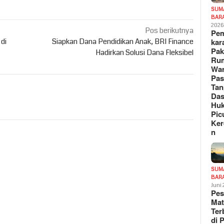
SUM
BAR
202
Pos berikutnya
Pe
di
Siapkan Dana Pendidikan Anak, BRI Finance
kar
Pak
Hadirkan Solusi Dana Fleksibel
Ru
War
Pa
Tan
Das
Hu
Pic
Ker
n
SUM
BAR
Juni
Pe
Mat
Te
di 