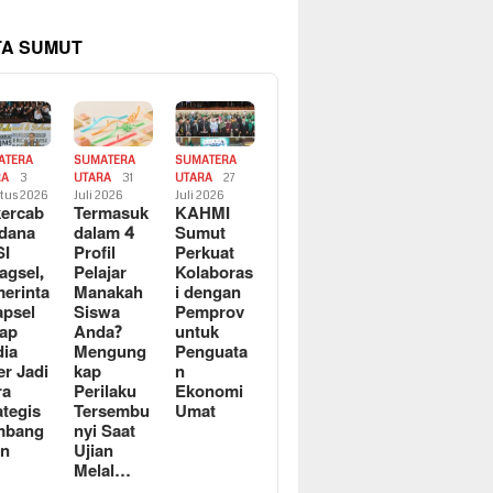
TA SUMUT
ATERA
SUMATERA
SUMATERA
RA
3
UTARA
31
UTARA
27
tus 2026
Juli 2026
Juli 2026
ercab
Termasuk
KAHMI
dana
dalam 4
Sumut
SI
Profil
Perkuat
agsel,
Pelajar
Kolaboras
erinta
Manakah
i dengan
apsel
Siswa
Pemprov
ap
Anda?
untuk
ia
Mengung
Penguata
er Jadi
kap
n
ra
Perilaku
Ekonomi
ategis
Tersembu
Umat
mbang
nyi Saat
an
Ujian
Melal…