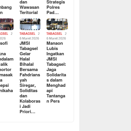
dan
Strategis
mbang
Wawasan
Polres
an
Teritorial
Pad…
AGSEL
2
TABAGSEL
2
TABAGSEL
2
2026
6 Maret 2026
6 Maret 2026
osofi
JMSI
Manaon
n
Tabagsel
Lubis
kna
Gelar
Ingatkan
ndalam
Halal
JMSI
Balik
Bihalal
Tabagsel:
ortor
Bersama
Jaga
rmasak
Fahdrians
Solidarita
a
yah
s dalam
epsi
Siregar,
Menghad
nikaha
Soliditas
api
dan
Tantanga
Kolaboras
n Pers
i Jadi
Priori…