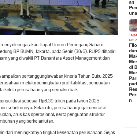
an
Pe
un
TAB
Mei 
Fil
ro) menyelenggarakan Rapat Umum Pemegang Saham
da
dung BP BUMN, Jakarta, pada Senin (30/6). RUPS dihadiri
Ma
aham yang diwakili PT Danantara Asset Management dan
Me
di 
Man
yampaikan pertanggungjawaban kinerja Tahun Buku 2025
Pa
rusahaan melalui peningkatan profitabilitas, penguatan
pad
Res
ta kelola perusahaan yang semakin baik.
Per
n
nsolidasi sebesar Rp6,39 triliun pada tahun 2025,
hun sebelumnya. Selain itu, perusahaan juga mencatat
alan, arus kas operasional, serta penguatan struktur
mbuhan yang berkelanjutan.
rmin dari meningkatnya tingkat kesehatan perusahaan. Sejak