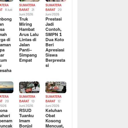
ATERA
SUMATERA
SUMATERA
AT
11 Juli
BARAT
21
BARAT
20
6
Juni 2026
Juni 2026
mbong
Truk
Prestasi
an
Miring
Jadi
sa
Hambat
Contoh,
mah
Arus Lalu
SMPN 1
ga di
Lintas di
Dua Koto
saman
Jalan
Beri
pa
Panti–
Apresiasi
ar
Simpang
Siswa
kum
Empat
Berpresta
u
si
esaha
ATERA
SUMATERA
SUMATERA
AT
20
BARAT
13
BARAT
12
 2026
Juni 2026
Juni 2026
sona
RSUD
Keluhan
ahari
Tuanku
Obat
rbenam
Imam
Kosong
Puncak
Bonjol
Mencuat,