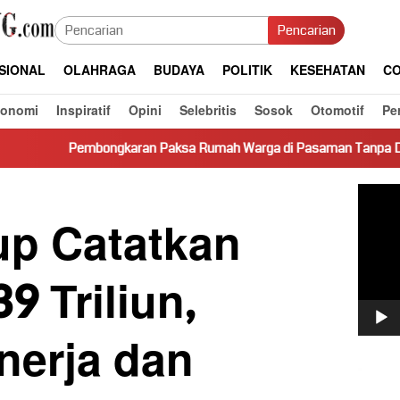
Pencarian
SIONAL
OLAHRAGA
BUDAYA
POLITIK
KESEHATAN
CO
konomi
Inspiratif
Opini
Selebritis
Sosok
Otomotif
Pe
karan Paksa Rumah Warga di Pasaman Tanpa Dasar Hukum Picu K
Pemut
Video
p Catatkan
9 Triliun,
nerja dan