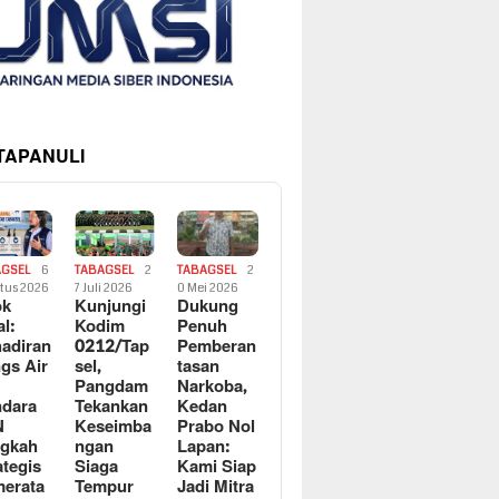
 TAPANULI
AGSEL
6
TABAGSEL
2
TABAGSEL
2
tus 2026
7 Juli 2026
0 Mei 2026
ok
Kunjungi
Dukung
al:
Kodim
Penuh
adiran
0212/Tap
Pemberan
gs Air
sel,
tasan
Pangdam
Narkoba,
dara
Tekankan
Kedan
N
Keseimba
Prabo Nol
ngkah
ngan
Lapan:
ategis
Siaga
Kami Siap
erata
Tempur
Jadi Mitra