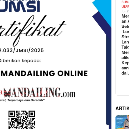
SUM
UTA
Juli 
Mem
an 
Set
‘Lo
Str
La
Tak
Me
ali
Kep
aan
da
ARTI