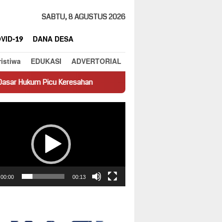
SABTU, 8 AGUSTUS 2026
VID-19
DANA DESA
ristiwa
EDUKASI
ADVERTORIAL
eresahan
Truk Miring Hambat Arus Lalu Lintas di Jalan Pant
ar
00:00
00:13