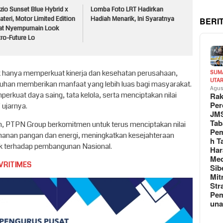
zio Sunset Blue Hybrid x
Lomba Foto LRT Hadirkan
BERI
ateri, Motor Limited Edition
Hadiah Menarik, Ini Syaratnya
at Nyempurnain Look
ro-Future Lo
ak hanya memperkuat kinerja dan kesehatan perusahaan,
SUM
UTA
buhan memberikan manfaat yang lebih luas bagi masyarakat.
Agus
rkuat daya saing, tata kelola, serta menciptakan nilai
Rak
Per
 ujarnya.
JM
Tab
an, PTPN Group berkomitmen untuk terus menciptakan nilai
Pem
anan pangan dan energi, meningkatkan kesejahteraan
h T
k terhadap pembangunan Nasional.
Har
Med
VRITIMES
Sib
Mit
Str
Pe
un