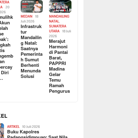
ATERA
RA
20
2026
ulihk
MEDAN
18
MANDAILING
Akun
Juli 2026
NATAL
,
Infrastruk
SUMATERA
elah
tur
UTARA
18 Juli
se
Mandailin
2026
eak’:
Merajut
g Natal:
ngkah
Harmoni
Saatnya
tis
di Pantai
Pemerinta
ngemb
Barat,
h Sumut
kan
PAPPRI
Berhenti
ercay
Madina
Menunda
 Diri
Gelar
Solusi
l…
Temu
Ramah
Pengurus
KEL
ARTIKEL
10 Juli 2026
Buku Kapolres
Padangsidimpuan: Saat Nila…