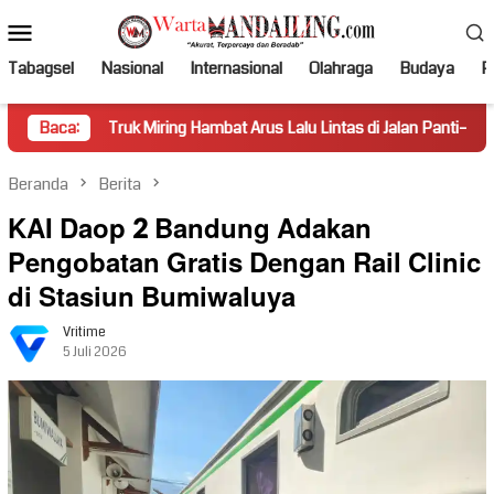
Loncat
Menu
ke
Mobile
konten
Tabagsel
Nasional
Internasional
Olahraga
Budaya
Po
Truk Miring Hambat Arus Lalu Lintas di Jalan Panti–Simpang Empat
Baca:
Beranda
Berita
KAI Daop 2 Bandung Adakan
Pengobatan Gratis Dengan Rail Clinic
di Stasiun Bumiwaluya
Vritime
5 Juli 2026