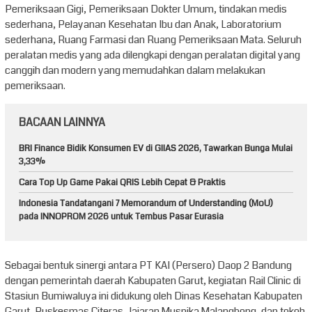
Pemeriksaan Gigi, Pemeriksaan Dokter Umum, tindakan medis
sederhana, Pelayanan Kesehatan Ibu dan Anak, Laboratorium
sederhana, Ruang Farmasi dan Ruang Pemeriksaan Mata. Seluruh
peralatan medis yang ada dilengkapi dengan peralatan digital yang
canggih dan modern yang memudahkan dalam melakukan
pemeriksaan.
BACAAN LAINNYA
BRI Finance Bidik Konsumen EV di GIIAS 2026, Tawarkan Bunga Mulai
3,33%
Cara Top Up Game Pakai QRIS Lebih Cepat & Praktis
Indonesia Tandatangani 7 Memorandum of Understanding (MoU)
pada INNOPROM 2026 untuk Tembus Pasar Eurasia
Sebagai bentuk sinergi antara PT KAI (Persero) Daop 2 Bandung
dengan pemerintah daerah Kabupaten Garut, kegiatan Rail Clinic di
Stasiun Bumiwaluya ini didukung oleh Dinas Kesehatan Kabupaten
Garut, Puskesmas Citeras, Jajaran Muspika Malangbong, dan tokoh