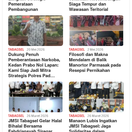
Pemerataan
Siaga Tempur dan
Pembangunan
Wawasan Teritorial
TABAGSEL
20 Mei 2026
TABAGSEL
2 Mei 2026
Dukung Penuh
Filosofi dan Makna
Pemberantasan Narkoba,
Mendalam di Balik
Kedan Prabo Nol Lapan:
Manortor Parmasak pada
Kami Siap Jadi Mitra
Resepsi Pernikahan
Strategis Polres Pad…
TABAGSEL
26 Maret 2026
TABAGSEL
26 Maret 2026
JMSI Tabagsel Gelar Halal
Manaon Lubis Ingatkan
Bihalal Bersama
JMSI Tabagsel: Jaga
Fahdriansyah Siregar,
Solidaritas dalam