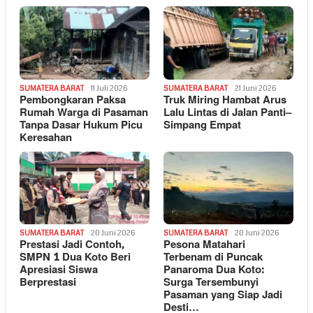
SUMATERA BARAT
11 Juli 2026
SUMATERA BARAT
21 Juni 2026
Pembongkaran Paksa
Truk Miring Hambat Arus
Rumah Warga di Pasaman
Lalu Lintas di Jalan Panti–
Tanpa Dasar Hukum Picu
Simpang Empat
Keresahan
SUMATERA BARAT
20 Juni 2026
SUMATERA BARAT
20 Juni 2026
Prestasi Jadi Contoh,
Pesona Matahari
SMPN 1 Dua Koto Beri
Terbenam di Puncak
Apresiasi Siswa
Panaroma Dua Koto:
Berprestasi
Surga Tersembunyi
Pasaman yang Siap Jadi
Desti…