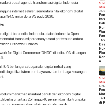
rada di pusat agenda transformasi digital Indonesia.
SUM
BAR
engguna internet seluler, sementara nilai ekonomi digital
202
Pe
ai 194,5 miliar dolar AS pada 2030.
kar
Pak
tal
Ru
War
os digital baru India-Indonesia adalah Indonesia Open
Pa
 mencatat transaksi perdananya saat pertemuan antara
Tan
Das
esiden Prabowo Subianto.
Hu
Pic
twork for Digital Commerce (ONDC) di India, ION dibangun
Ker
.0.
n
 ION berfungsi sebagai jalur digital netral yang
edia logistik, sistem pembayaran, dan lembaga keuangan
el.
SUM
BAR
Juni
Pe
Mat
 belum menikmati manfaat penuh dari ekonomi digital.
Te
li berkisar antara 25 hingga 40 persen dari nilai transaksi
di 
petani, koperasi, dan pelaku usaha di daerah.