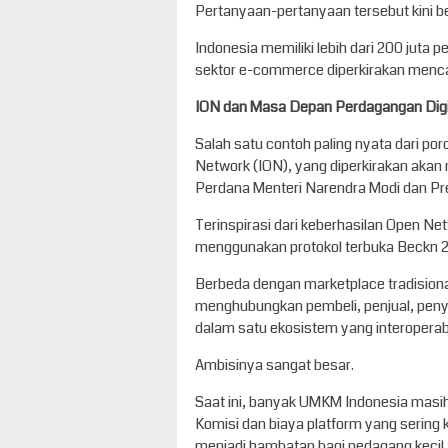
Pertanyaan-pertanyaan tersebut kini be
Indonesia memiliki lebih dari 200 juta p
sektor e-commerce diperkirakan mencap
ION dan Masa Depan Perdagangan Digi
Salah satu contoh paling nyata dari por
Network (ION), yang diperkirakan akan
Perdana Menteri Narendra Modi dan Pr
Terinspirasi dari keberhasilan Open Ne
menggunakan protokol terbuka Beckn 2
Berbeda dengan marketplace tradisional,
menghubungkan pembeli, penjual, peny
dalam satu ekosistem yang interoperab
Ambisinya sangat besar.
Saat ini, banyak UMKM Indonesia masih
Komisi dan biaya platform yang sering ka
menjadi hambatan bagi pedagang kecil, 