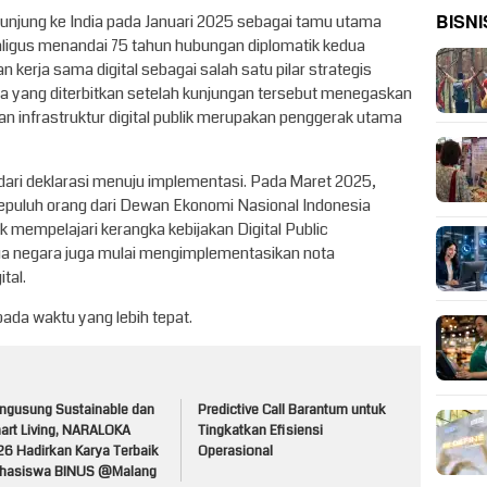
BISNI
unjung ke India pada Januari 2025 sebagai tamu utama
kaligus menandai 75 tahun hubungan diplomatik kedua
erja sama digital sebagai salah satu pilar strategis
a yang diterbitkan setelah kunjungan tersebut menegaskan
dan infrastruktur digital publik merupakan penggerak utama
dari deklarasi menuju implementasi. Pada Maret 2025,
 sepuluh orang dari Dewan Ekonomi Nasional Indonesia
k mempelajari kerangka kebijakan Digital Public
kedua negara juga mulai mengimplementasikan nota
tal.
ada waktu yang lebih tepat.
ngusung Sustainable dan
Predictive Call Barantum untuk
art Living, NARALOKA
Tingkatkan Efisiensi
26 Hadirkan Karya Terbaik
Operasional
hasiswa BINUS @Malang