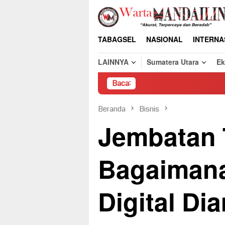
Loncat
ke
konten
TABAGSEL
NASIONAL
INTERNA
LAINNYA
Sumatera Utara
E
Baca:
Pembongkara
Beranda
Bisnis
Jembatan T
Bagaimana 
Digital Di