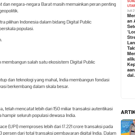
SUM
kat dan negara-negara Barat masih memainkan peran penting
UTA
opolitik.
Juli 
Mem
an 
ra pilihan Indonesia dalam bidang Digital Public
Set
berskala populasi.
‘Lo
Str
n.
La
Tak
Me
ali
ah membangun salah satu ekosistem Digital Public
Kep
aan
da
tutup dan teknologi yang mahal, India membangun fondasi
vasi berkembang dalam skala besar.
a, telah mencatat lebih dari 150 miliar transaksi autentikasi
ARTI
a hampir seluruh populasi dewasa India.
ace (UPI) memproses lebih dari 17.221 crore transaksi pada
ersen dari total transaksi pembayaran digital India. Dalam