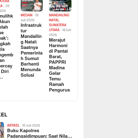
ATERA
RA
20
2026
ulihk
MEDAN
18
MANDAILING
Akun
Juli 2026
NATAL
,
Infrastruk
SUMATERA
elah
tur
UTARA
18 Juli
se
Mandailin
2026
eak’:
Merajut
g Natal:
ngkah
Harmoni
Saatnya
tis
di Pantai
Pemerinta
ngemb
Barat,
h Sumut
kan
PAPPRI
Berhenti
ercay
Madina
Menunda
 Diri
Gelar
Solusi
l…
Temu
Ramah
Pengurus
KEL
ARTIKEL
10 Juli 2026
Buku Kapolres
Padangsidimpuan: Saat Nila…