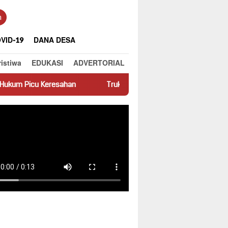
n
VID-19
DANA DESA
ristiwa
EDUKASI
ADVERTORIAL
ahan
Truk Miring Hambat Arus Lalu Lintas di Jalan Panti–Sim