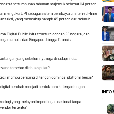
 mencatat pertumbuhan tahunan majemuk sebesar 114 persen.
an mengakui UPI sebagai sistem pembayaran ritel real-time
transaksi, yang mencakup hampir 49 persen dari seluruh
ama Digital Public Infrastructure dengan 23 negara, dan
negara, mulai dari Singapura hingga Prancis.
tantangan yang sebelumnya juga dihadapi India.
yang tersebar di ribuan pulau?
cil mampu bersaing di tengah dominasi platform besar?
gital berubah menjadi bentuk baru ketergantungan
INFO
ologi yang melayani kepentingan nasional tanpa
vendor tertentu?