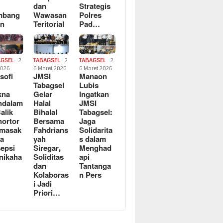
dan
Strategis
mbang
Wawasan
Polres
an
Teritorial
Pad…
AGSEL
2
TABAGSEL
2
TABAGSEL
2
2026
6 Maret 2026
6 Maret 2026
osofi
JMSI
Manaon
n
Tabagsel
Lubis
kna
Gelar
Ingatkan
ndalam
Halal
JMSI
Balik
Bihalal
Tabagsel:
ortor
Bersama
Jaga
rmasak
Fahdrians
Solidarita
a
yah
s dalam
epsi
Siregar,
Menghad
nikaha
Soliditas
api
dan
Tantanga
Kolaboras
n Pers
i Jadi
Priori…