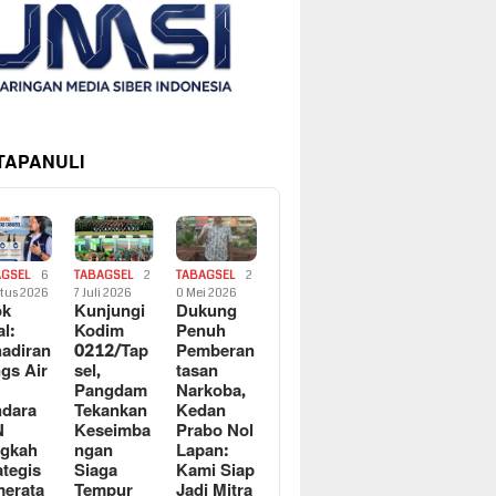
 TAPANULI
AGSEL
6
TABAGSEL
2
TABAGSEL
2
tus 2026
7 Juli 2026
0 Mei 2026
ok
Kunjungi
Dukung
al:
Kodim
Penuh
adiran
0212/Tap
Pemberan
gs Air
sel,
tasan
Pangdam
Narkoba,
dara
Tekankan
Kedan
N
Keseimba
Prabo Nol
ngkah
ngan
Lapan:
ategis
Siaga
Kami Siap
erata
Tempur
Jadi Mitra