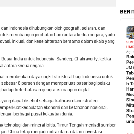
BERI
 dan Indonesia dihubungkan oleh geografi, sejarah, dan
 untuk membangun jembatan baru antara kedua negara, yaitu
ovasi, inklusi, dan kesejahteraan bersama dalam skala yang
SUM
UTA
Agus
Rak
Besar India untuk Indonesia, Sandeep Chakravorty, ketika
Per
l antara kedua negara.
JM
Tab
apat memberikan daya ungkit struktural bagi Indonesia untuk
Pem
 sebesar 8 persen dengan memperluas pasar bagi pelaku
h T
Har
ghadapi keterbatasan geografis maupun digital.
Med
Sib
 yang dapat disebut sebagai kalibrasi ulang strategi
Mit
memperkuat kedaulatan ekonomi dan ketahanan nasional,
Str
engan berbagai pusat kekuatan dunia.
Pe
un
a teknologi dan mineral kritis. Timur Tengah menjadi sumber
gan. China tetap menjadi mitra utama dalam investasi