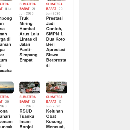
ATERA
SUMATERA
SUMATERA
AT
11 Juli
BARAT
21
BARAT
20
6
Juni 2026
Juni 2026
mbong
Truk
Prestasi
an
Miring
Jadi
sa
Hambat
Contoh,
mah
Arus Lalu
SMPN 1
ga di
Lintas di
Dua Koto
saman
Jalan
Beri
pa
Panti–
Apresiasi
ar
Simpang
Siswa
kum
Empat
Berpresta
u
si
esaha
ATERA
SUMATERA
SUMATERA
AT
20
BARAT
13
BARAT
12
 2026
Juni 2026
Juni 2026
sona
RSUD
Keluhan
ahari
Tuanku
Obat
rbenam
Imam
Kosong
Puncak
Bonjol
Mencuat,