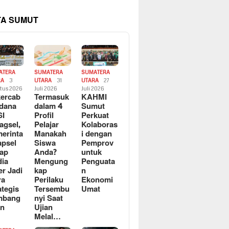
TA SUMUT
ATERA
SUMATERA
SUMATERA
RA
3
UTARA
31
UTARA
27
tus 2026
Juli 2026
Juli 2026
ercab
Termasuk
KAHMI
dana
dalam 4
Sumut
SI
Profil
Perkuat
agsel,
Pelajar
Kolaboras
erinta
Manakah
i dengan
apsel
Siswa
Pemprov
ap
Anda?
untuk
ia
Mengung
Penguata
er Jadi
kap
n
ra
Perilaku
Ekonomi
ategis
Tersembu
Umat
mbang
nyi Saat
an
Ujian
Melal…