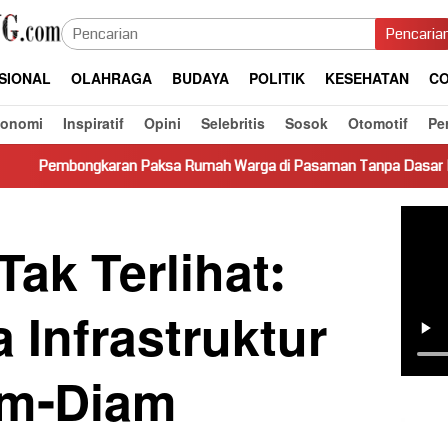
Pencaria
SIONAL
OLAHRAGA
BUDAYA
POLITIK
KESEHATAN
CO
konomi
Inspiratif
Opini
Selebritis
Sosok
Otomotif
Pe
n Paksa Rumah Warga di Pasaman Tanpa Dasar Hukum Picu Keres
ak Terlihat:
Infrastruktur
am-Diam