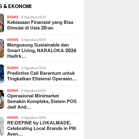
S & EKONOMI
BISNIS
6 Agustus 2026
Kebiasaan Finansial yang Bisa
Dimulai di Usia 20-an
BISNIS
6 Agustus 2026
Mengusung Sustainable dan
Smart Living, NARALOKA 2026
Hadirk…
BISNIS
6 Agustus 2026
Predictive Call Barantum untuk
Tingkatkan Efisiensi Operasio…
BISNIS
6 Agustus 2026
Operasional Minimarket
Semakin Kompleks, Sistem POS
Jadi And…
BISNIS
6 Agustus 2026
RE:DEFINE by LOKALMADE,
Celebrating Local Brands in PIK
Aven…