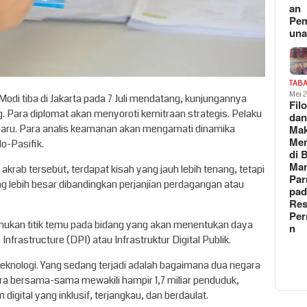
an
Pe
un
TAB
Mei 
Modi tiba di Jakarta pada 7 Juli mendatang, kunjungannya
Fil
g. Para diplomat akan menyoroti kemitraan strategis. Pelaku
da
 baru. Para analis keamanan akan mengamati dinamika
Ma
Me
o-Pasifik.
di 
Man
krab tersebut, terdapat kisah yang jauh lebih tenang, tetapi
Pa
lebih besar dibandingkan perjanjian perdagangan atau
pad
Res
Per
mukan titik temu pada bidang yang akan menentukan daya
n
Infrastructure (DPI) atau Infrastruktur Digital Publik.
knologi. Yang sedang terjadi adalah bagaimana dua negara
ara bersama-sama mewakili hampir 1,7 miliar penduduk,
gital yang inklusif, terjangkau, dan berdaulat.