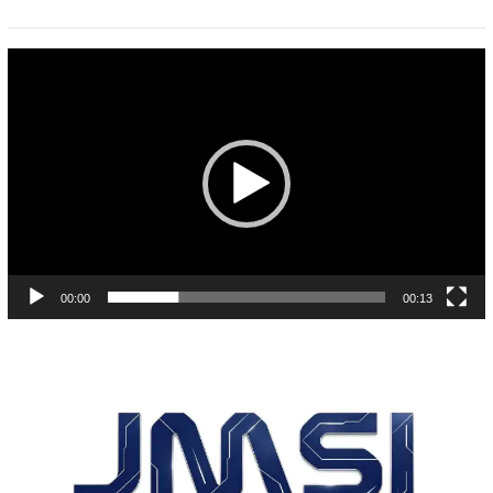
Pemutar
Video
00:00
00:13