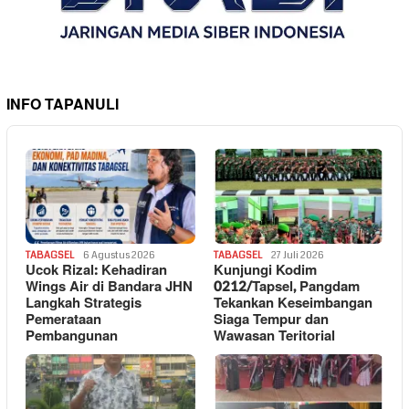
INFO TAPANULI
TABAGSEL
6 Agustus 2026
TABAGSEL
27 Juli 2026
Ucok Rizal: Kehadiran
Kunjungi Kodim
Wings Air di Bandara JHN
0212/Tapsel, Pangdam
Langkah Strategis
Tekankan Keseimbangan
Pemerataan
Siaga Tempur dan
Pembangunan
Wawasan Teritorial