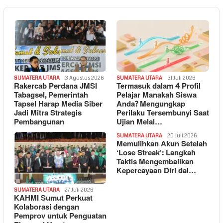
SUMATERA UTARA
3 Agustus 2026
SUMATERA UTARA
31 Juli 2026
Rakercab Perdana JMSI
Termasuk dalam 4 Profil
Tabagsel, Pemerintah
Pelajar Manakah Siswa
Tapsel Harap Media Siber
Anda? Mengungkap
Jadi Mitra Strategis
Perilaku Tersembunyi Saat
Pembangunan
Ujian Melal…
SUMATERA UTARA
20 Juli 2026
Memulihkan Akun Setelah
‘Lose Streak’: Langkah
Taktis Mengembalikan
Kepercayaan Diri dal…
SUMATERA UTARA
27 Juli 2026
KAHMI Sumut Perkuat
Kolaborasi dengan
Pemprov untuk Penguatan