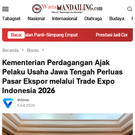
Loncat
Menu
ke
Mobile
konten
Tabagsel
Nasional
Internasional
Olahraga
Budaya
Po
alan Panti–Simpang Empat
Baca:
Prestasi Jadi Contoh, SMPN 1 Dua Ko
Beranda
Bisnis
Kementerian Perdagangan Ajak
Pelaku Usaha Jawa Tengah Perluas
Pasar Ekspor melalui Trade Expo
Indonesia 2026
Vritime
6 Juli 2026