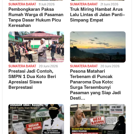
SUMATERA BARAT
11 Juli 2026
SUMATERA BARAT
21 Juni 2026
Pembongkaran Paksa
Truk Miring Hambat Arus
Rumah Warga di Pasaman
Lalu Lintas di Jalan Panti–
Tanpa Dasar Hukum Picu
Simpang Empat
Keresahan
SUMATERA BARAT
20 Juni 2026
SUMATERA BARAT
20 Juni 2026
Prestasi Jadi Contoh,
Pesona Matahari
SMPN 1 Dua Koto Beri
Terbenam di Puncak
Apresiasi Siswa
Panaroma Dua Koto:
Berprestasi
Surga Tersembunyi
Pasaman yang Siap Jadi
Desti…