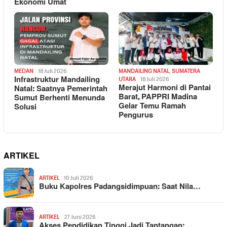
Ekonomi Umat
MEDAN
18 Juli 2026
MANDAILING NATAL
,
SUMATERA
Infrastruktur Mandailing
UTARA
18 Juli 2026
Merajut Harmoni di Pantai
Natal: Saatnya Pemerintah
Barat, PAPPRI Madina
Sumut Berhenti Menunda
Gelar Temu Ramah
Solusi
Pengurus
ARTIKEL
ARTIKEL
10 Juli 2026
Buku Kapolres Padangsidimpuan: Saat Nila…
ARTIKEL
27 Juni 2026
Akses Pendidikan Tinggi Jadi Tantangan: …