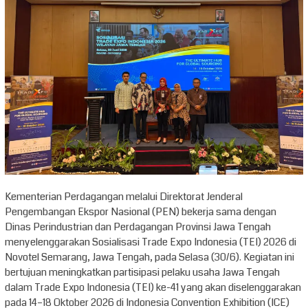
Kementerian Perdagangan melalui Direktorat Jenderal
Pengembangan Ekspor Nasional (PEN) bekerja sama dengan
Dinas Perindustrian dan Perdagangan Provinsi Jawa Tengah
menyelenggarakan Sosialisasi Trade Expo Indonesia (TEI) 2026 di
Novotel Semarang, Jawa Tengah, pada Selasa (30/6). Kegiatan ini
bertujuan meningkatkan partisipasi pelaku usaha Jawa Tengah
dalam Trade Expo Indonesia (TEI) ke-41 yang akan diselenggarakan
pada 14–18 Oktober 2026 di Indonesia Convention Exhibition (ICE)