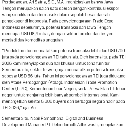
Perdagangan, Ari Satria, S.E., M.A., menjelaskan bahwa Jawa
Tengah merupakan salah satu daerah dengan kontribusi ekspor
yang signifikan dan termasuk dalam sepuluh besar daerah
pengekspor di Indonesia. Pada penyelenggaraan Trade Expo
Indonesia sebelumnya, potensi transaksi dari Jawa Tengah
mencapai USD 18,4 miliar, dengan sektor furnitur dan fesyen
menjadi dua komoditas unggulan.
“Produk furnitur mencatatkan potensi transaksi lebih dari USD 700
juta pada penyelenggaraan TEI tahun lalu. Oleh karena itu, pada TEI
2026 kami menyiapkan dua hall khusus untuk zona furnitur.
Sementara itu, sektor fesyen juga mencatatkan potensi transaksi
sebesar USD 56 juta. Tahun ini penyelenggaraan TEI juga didukung
oleh Atase Perdagangan (Atdag), Indonesian Trade Promotion
Center (ITPC), Kementerian Luar Negeri, serta Perwakilan RI di luar
negeri untuk menjaring lebih banyak pembeli internasional. Kami
menargetkan sekitar 8.000 buyers dari berbagai negara hadir pada
TEI 2026,” ujar Ari.
Sementara itu, Nabil Ramadhana, Digital and Business
Development Manager PT Debindomulti Adhiswasti, menjelaskan