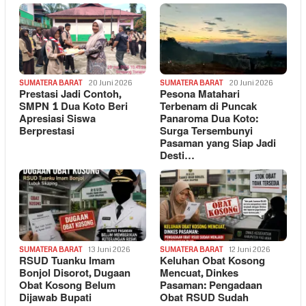
SUMATERA BARAT
20 Juni 2026
SUMATERA BARAT
20 Juni 2026
Prestasi Jadi Contoh,
Pesona Matahari
SMPN 1 Dua Koto Beri
Terbenam di Puncak
Apresiasi Siswa
Panaroma Dua Koto:
Berprestasi
Surga Tersembunyi
Pasaman yang Siap Jadi
Desti…
SUMATERA BARAT
13 Juni 2026
SUMATERA BARAT
12 Juni 2026
RSUD Tuanku Imam
Keluhan Obat Kosong
Bonjol Disorot, Dugaan
Mencuat, Dinkes
Obat Kosong Belum
Pasaman: Pengadaan
Dijawab Bupati
Obat RSUD Sudah