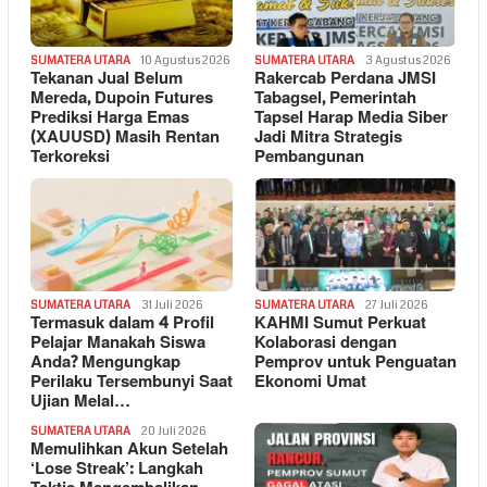
SUMATERA UTARA
10 Agustus 2026
SUMATERA UTARA
3 Agustus 2026
Tekanan Jual Belum
Rakercab Perdana JMSI
Mereda, Dupoin Futures
Tabagsel, Pemerintah
Prediksi Harga Emas
Tapsel Harap Media Siber
(XAUUSD) Masih Rentan
Jadi Mitra Strategis
Terkoreksi
Pembangunan
SUMATERA UTARA
31 Juli 2026
SUMATERA UTARA
27 Juli 2026
Termasuk dalam 4 Profil
KAHMI Sumut Perkuat
Pelajar Manakah Siswa
Kolaborasi dengan
Anda? Mengungkap
Pemprov untuk Penguatan
Perilaku Tersembunyi Saat
Ekonomi Umat
Ujian Melal…
SUMATERA UTARA
20 Juli 2026
Memulihkan Akun Setelah
‘Lose Streak’: Langkah