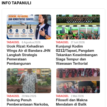
INFO TAPANULI
TABAGSEL
6 Agustus 2026
TABAGSEL
27 Juli 2026
Ucok Rizal: Kehadiran
Kunjungi Kodim
Wings Air di Bandara JHN
0212/Tapsel, Pangdam
Langkah Strategis
Tekankan Keseimbangan
Pemerataan
Siaga Tempur dan
Pembangunan
Wawasan Teritorial
TABAGSEL
20 Mei 2026
TABAGSEL
2 Mei 2026
Dukung Penuh
Filosofi dan Makna
Pemberantasan Narkoba,
Mendalam di Balik