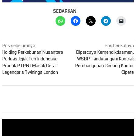
SEBARKAN
Navigasi
Pos sebelumnya
Pos berikutnya
pos
Holding Perkebunan Nusantara
Dipercaya Kemendikdasmen,
Perluas Jejak Teh Indonesia,
WSBP Tandatangani Kontrak
Produk PTPN I Masuk Gerai
Pembangunan Gedung Kantor
Legendaris Twinings London
Cipete
Pemutar
Video