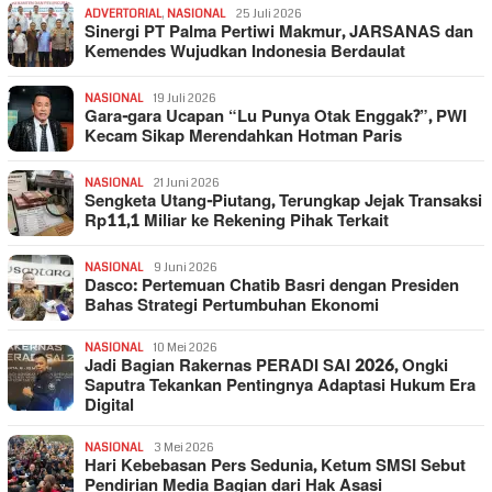
ADVERTORIAL
,
NASIONAL
25 Juli 2026
Sinergi PT Palma Pertiwi Makmur, JARSANAS dan
Kemendes Wujudkan Indonesia Berdaulat
NASIONAL
19 Juli 2026
Gara-gara Ucapan “Lu Punya Otak Enggak?”, PWI
Kecam Sikap Merendahkan Hotman Paris
NASIONAL
21 Juni 2026
Sengketa Utang-Piutang, Terungkap Jejak Transaksi
Rp11,1 Miliar ke Rekening Pihak Terkait
NASIONAL
9 Juni 2026
Dasco: Pertemuan Chatib Basri dengan Presiden
Bahas Strategi Pertumbuhan Ekonomi
NASIONAL
10 Mei 2026
Jadi Bagian Rakernas PERADI SAI 2026, Ongki
Saputra Tekankan Pentingnya Adaptasi Hukum Era
Digital
NASIONAL
3 Mei 2026
Hari Kebebasan Pers Sedunia, Ketum SMSI Sebut
Pendirian Media Bagian dari Hak Asasi