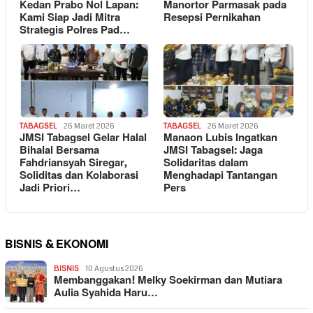
Kedan Prabo Nol Lapan:
Manortor Parmasak pada
Kami Siap Jadi Mitra
Resepsi Pernikahan
Strategis Polres Pad…
TABAGSEL
26 Maret 2026
TABAGSEL
26 Maret 2026
JMSI Tabagsel Gelar Halal
Manaon Lubis Ingatkan
Bihalal Bersama
JMSI Tabagsel: Jaga
Fahdriansyah Siregar,
Solidaritas dalam
Soliditas dan Kolaborasi
Menghadapi Tantangan
Jadi Priori…
Pers
BISNIS & EKONOMI
BISNIS
10 Agustus 2026
Membanggakan! Melky Soekirman dan Mutiara
Aulia Syahida Haru…