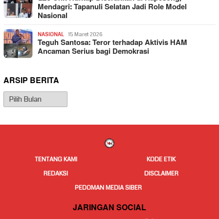
Mendagri: Tapanuli Selatan Jadi Role Model
Nasional
NASIONAL
15 Maret 2026
Teguh Santosa: Teror terhadap Aktivis HAM
Ancaman Serius bagi Demokrasi
ARSIP BERITA
Arsip
Berita
TENTANG KAMI
KODE ETIK
REDAKSI
DISCLAIMER
PEDOMAN MEDIA SIBER
JARINGAN SOCIAL