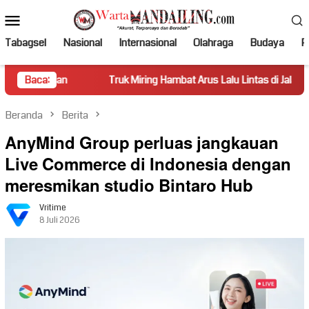
Loncat
Menu
ke
Mobile
konten
Tabagsel
Nasional
Internasional
Olahraga
Budaya
Po
n
Baca:
Truk Miring Hambat Arus Lalu Lintas di Jalan Panti–Simpan
Beranda
Berita
AnyMind Group perluas jangkauan
Live Commerce di Indonesia dengan
meresmikan studio Bintaro Hub
Vritime
8 Juli 2026