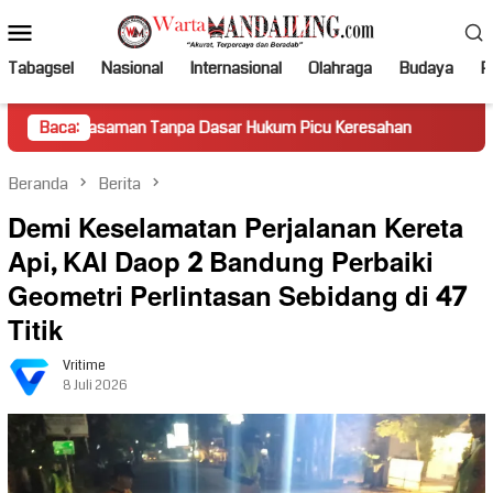
Loncat
Menu
ke
Mobile
konten
Tabagsel
Nasional
Internasional
Olahraga
Budaya
Po
man Tanpa Dasar Hukum Picu Keresahan
Baca:
Truk Miring Hamba
Beranda
Berita
Demi Keselamatan Perjalanan Kereta
Api, KAI Daop 2 Bandung Perbaiki
Geometri Perlintasan Sebidang di 47
Titik
Vritime
8 Juli 2026