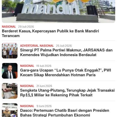
NASIONAL
29 Juli 2026
Berderet Kasus, Kepercayaan Publik ke Bank Mandiri
Terancam
ADVERTORIAL
,
NASIONAL
25 Juli 2026
Sinergi PT Palma Pertiwi Makmur, JARSANAS dan
Kemendes Wujudkan Indonesia Berdaulat
NASIONAL
19 Juli 2026
Gara-gara Ucapan “Lu Punya Otak Enggak?”, PWI
Kecam Sikap Merendahkan Hotman Paris
NASIONAL
21 Juni 2026
Sengketa Utang-Piutang, Terungkap Jejak Transaksi
Rp11,1 Miliar ke Rekening Pihak Terkait
NASIONAL
9 Juni 2026
Dasco: Pertemuan Chatib Basri dengan Presiden
Bahas Strategi Pertumbuhan Ekonomi