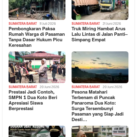
SUMATERA BARAT
11 Juli 2026
SUMATERA BARAT
21 Juni 2026
Pembongkaran Paksa
Truk Miring Hambat Arus
Rumah Warga di Pasaman
Lalu Lintas di Jalan Panti–
Tanpa Dasar Hukum Picu
Simpang Empat
Keresahan
SUMATERA BARAT
20 Juni 2026
SUMATERA BARAT
20 Juni 2026
Prestasi Jadi Contoh,
Pesona Matahari
SMPN 1 Dua Koto Beri
Terbenam di Puncak
Apresiasi Siswa
Panaroma Dua Koto:
Berprestasi
Surga Tersembunyi
Pasaman yang Siap Jadi
Desti…