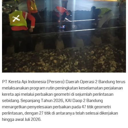
PT Kereta Api Indonesia (Persero) Daerah Operasi 2 Bandung terus
melaksanakan program rutin peningkatan keselamatan perjalanan
kereta api melalui perbaikan geometri di sejumlah perlintasan
sebidang. Sepanjang Tahun 2026, KAI Daop 2 Bandung
menargetkan penyelesaian perbaikan pada 47 titik geometri
perlintasan, dengan 27 titik di antaranya telah selesai dikerjakan
hingga awal Juli 2026.