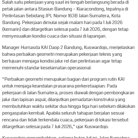
Salah satu pekerjaan yang saat ini tengah berlangsung berada di
petak jalan antara Stasiun Bandung – Kiaracondong, tepatnya di
Perlintasan Sebidang JPL Nomor 163B Jalan Sumatera, Kota
Bandung. Pekerjaan dimulai sejak malam hari pada 1 Juli 2026
(kemarin) dan ditargetkan selesai pada 7 Juli 2026, dengan tetap
menyesuaikan kondisi cuaca dan situasi di lapangan.
Manager Humasda KAI Daop 2 Bandung, Kuswardojo, menjelaskan
bahwa perbaikan geometri merupakan pekerjaan teknis yang
bertujuan menjaga kondisi jalur rel dan perlintasan agar tetap
memenuhi standar keselamatan operasional.
“Perbaikan geometri merupakan bagian dari program rutin KAI
untuk menjaga keandalan prasarana perkeretaapian. Pada
pekerjaan di Jalan Sumatera, proses diawali dengan pembongkaran
jalur dan lapisan aspal, dilanjutkan pemadatan konstruksi yang
membutuhkan waktu sekitar dua hingga tiga hari sebelum dilakukan
pengaspalan kembali. Apabila seluruh tahapan berjalan sesuai
rencana dan tidak terkendala cuaca, pekerjaan di lokasi tersebut
ditargetkan selesai pada 7 Juli 2026,” ujar Kuswardojo.
Kuswardojo menambahkan, selama bulan Juli ini, Jalan Sumatera