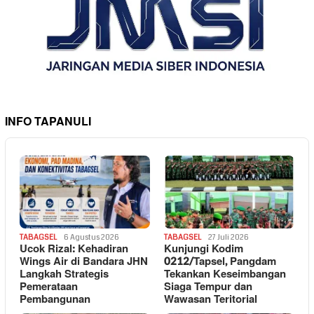
INFO TAPANULI
TABAGSEL
6 Agustus 2026
TABAGSEL
27 Juli 2026
Ucok Rizal: Kehadiran
Kunjungi Kodim
Wings Air di Bandara JHN
0212/Tapsel, Pangdam
Langkah Strategis
Tekankan Keseimbangan
Pemerataan
Siaga Tempur dan
Pembangunan
Wawasan Teritorial