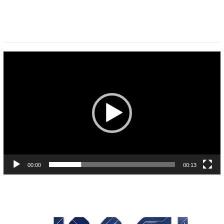
Pemutar
Video
00:00
00:13