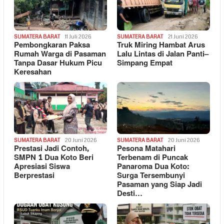
SUMATERA BARAT
11 Juli 2026
SUMATERA BARAT
21 Juni 2026
Pembongkaran Paksa
Truk Miring Hambat Arus
Rumah Warga di Pasaman
Lalu Lintas di Jalan Panti–
Tanpa Dasar Hukum Picu
Simpang Empat
Keresahan
SUMATERA BARAT
20 Juni 2026
SUMATERA BARAT
20 Juni 2026
Prestasi Jadi Contoh,
Pesona Matahari
SMPN 1 Dua Koto Beri
Terbenam di Puncak
Apresiasi Siswa
Panaroma Dua Koto:
Berprestasi
Surga Tersembunyi
Pasaman yang Siap Jadi
Desti…