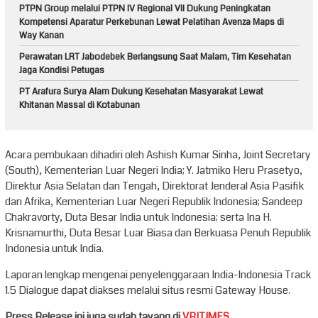
PTPN Group melalui PTPN IV Regional VII Dukung Peningkatan
Kompetensi Aparatur Perkebunan Lewat Pelatihan Avenza Maps di
Way Kanan
Perawatan LRT Jabodebek Berlangsung Saat Malam, Tim Kesehatan
Jaga Kondisi Petugas
PT Arafura Surya Alam Dukung Kesehatan Masyarakat Lewat
Khitanan Massal di Kotabunan
Acara pembukaan dihadiri oleh Ashish Kumar Sinha, Joint Secretary
(South), Kementerian Luar Negeri India; Y. Jatmiko Heru Prasetyo,
Direktur Asia Selatan dan Tengah, Direktorat Jenderal Asia Pasifik
dan Afrika, Kementerian Luar Negeri Republik Indonesia; Sandeep
Chakravorty, Duta Besar India untuk Indonesia; serta Ina H.
Krisnamurthi, Duta Besar Luar Biasa dan Berkuasa Penuh Republik
Indonesia untuk India.
Laporan lengkap mengenai penyelenggaraan India-Indonesia Track
1.5 Dialogue dapat diakses melalui situs resmi Gateway House.
Press Release ini juga sudah tayang di
VRITIMES.