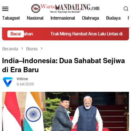
Loncat
Menu
ke
Mobile
konten
Tabagsel
Nasional
Internasional
Olahraga
Budaya
Po
han
Baca:
Truk Miring Hambat Arus Lalu Lintas di Jalan Panti–Simp
Beranda
Bisnis
India–Indonesia: Dua Sahabat Sejiwa
di Era Baru
Vritime
8 Juli 2026