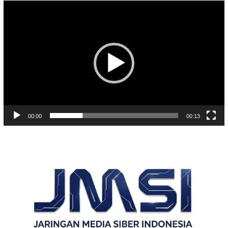
Pemutar
Video
00:00
00:13