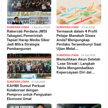
SUMATERA UTARA
3 Agustus 2026
SUMATERA UTARA
31 Juli 2026
Rakercab Perdana JMSI
Termasuk dalam 4 Profil
Tabagsel, Pemerintah
Pelajar Manakah Siswa
Tapsel Harap Media Siber
Anda? Mengungkap
Jadi Mitra Strategis
Perilaku Tersembunyi Saat
Pembangunan
Ujian Melal…
SUMATERA UTARA
20 Juli 2026
Memulihkan Akun Setelah
‘Lose Streak’: Langkah
Taktis Mengembalikan
Kepercayaan Diri dal…
SUMATERA UTARA
27 Juli 2026
KAHMI Sumut Perkuat
Kolaborasi dengan
Pemprov untuk Penguatan
Ekonomi Umat