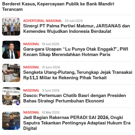
Berderet Kasus, Kepercayaan Publik ke Bank Mandiri
Terancam
ADVERTORIAL
,
NASIONAL
25 Juli 2026
Sinergi PT Palma Pertiwi Makmur, JARSANAS dan
Kemendes Wujudkan Indonesia Berdaulat
NASIONAL
19 Juli 2026
Gara-gara Ucapan “Lu Punya Otak Enggak?”, PWI
Kecam Sikap Merendahkan Hotman Paris
NASIONAL
21 Juni 2026
Sengketa Utang-Piutang, Terungkap Jejak Transaksi
Rp11,1 Miliar ke Rekening Pihak Terkait
NASIONAL
9 Juni 2026
Dasco: Pertemuan Chatib Basri dengan Presiden
Bahas Strategi Pertumbuhan Ekonomi
NASIONAL
10 Mei 2026
Jadi Bagian Rakernas PERADI SAI 2026, Ongki
Saputra Tekankan Pentingnya Adaptasi Hukum Era
Digital