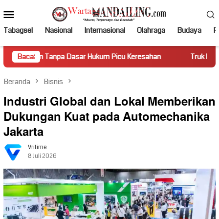
Loncat
Menu
ke
Mobile
konten
Tabagsel
Nasional
Internasional
Olahraga
Budaya
Po
a Dasar Hukum Picu Keresahan
Baca:
Truk Miring Hambat Arus Lal
Beranda
Bisnis
Industri Global dan Lokal Memberikan
Dukungan Kuat pada Automechanika
Jakarta
Vritime
8 Juli 2026