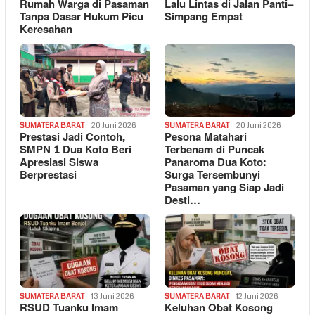
Rumah Warga di Pasaman
Lalu Lintas di Jalan Panti–
Tanpa Dasar Hukum Picu
Simpang Empat
Keresahan
SUMATERA BARAT
20 Juni 2026
SUMATERA BARAT
20 Juni 2026
Prestasi Jadi Contoh,
Pesona Matahari
SMPN 1 Dua Koto Beri
Terbenam di Puncak
Apresiasi Siswa
Panaroma Dua Koto:
Berprestasi
Surga Tersembunyi
Pasaman yang Siap Jadi
Desti…
SUMATERA BARAT
13 Juni 2026
SUMATERA BARAT
12 Juni 2026
RSUD Tuanku Imam
Keluhan Obat Kosong