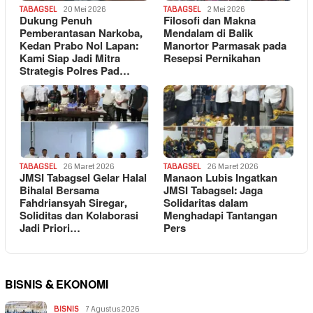
TABAGSEL
20 Mei 2026
TABAGSEL
2 Mei 2026
Dukung Penuh
Filosofi dan Makna
Pemberantasan Narkoba,
Mendalam di Balik
Kedan Prabo Nol Lapan:
Manortor Parmasak pada
Kami Siap Jadi Mitra
Resepsi Pernikahan
Strategis Polres Pad…
TABAGSEL
26 Maret 2026
TABAGSEL
26 Maret 2026
JMSI Tabagsel Gelar Halal
Manaon Lubis Ingatkan
Bihalal Bersama
JMSI Tabagsel: Jaga
Fahdriansyah Siregar,
Solidaritas dalam
Soliditas dan Kolaborasi
Menghadapi Tantangan
Jadi Priori…
Pers
BISNIS & EKONOMI
BISNIS
7 Agustus 2026