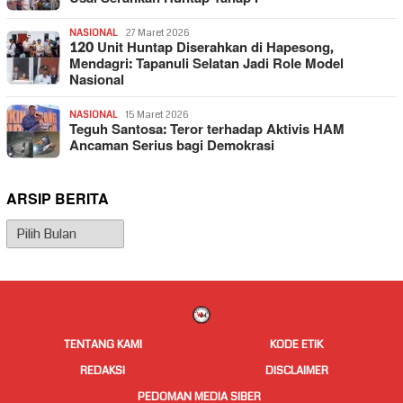
NASIONAL
27 Maret 2026
120 Unit Huntap Diserahkan di Hapesong,
Mendagri: Tapanuli Selatan Jadi Role Model
Nasional
NASIONAL
15 Maret 2026
Teguh Santosa: Teror terhadap Aktivis HAM
Ancaman Serius bagi Demokrasi
ARSIP BERITA
Arsip
Berita
TENTANG KAMI
KODE ETIK
REDAKSI
DISCLAIMER
PEDOMAN MEDIA SIBER