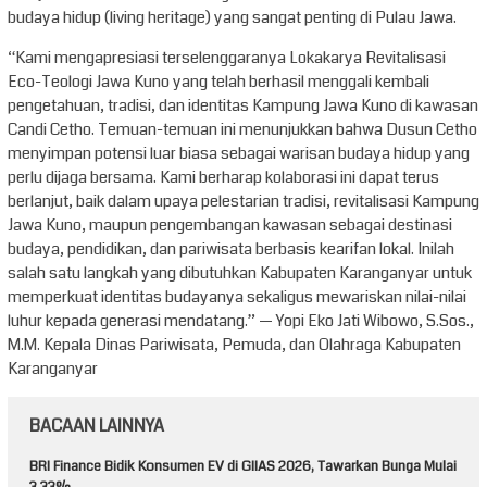
budaya hidup (living heritage) yang sangat penting di Pulau Jawa.
“Kami mengapresiasi terselenggaranya Lokakarya Revitalisasi
Eco-Teologi Jawa Kuno yang telah berhasil menggali kembali
pengetahuan, tradisi, dan identitas Kampung Jawa Kuno di kawasan
Candi Cetho. Temuan-temuan ini menunjukkan bahwa Dusun Cetho
menyimpan potensi luar biasa sebagai warisan budaya hidup yang
perlu dijaga bersama. Kami berharap kolaborasi ini dapat terus
berlanjut, baik dalam upaya pelestarian tradisi, revitalisasi Kampung
Jawa Kuno, maupun pengembangan kawasan sebagai destinasi
budaya, pendidikan, dan pariwisata berbasis kearifan lokal. Inilah
salah satu langkah yang dibutuhkan Kabupaten Karanganyar untuk
memperkuat identitas budayanya sekaligus mewariskan nilai-nilai
luhur kepada generasi mendatang.” — Yopi Eko Jati Wibowo, S.Sos.,
M.M. Kepala Dinas Pariwisata, Pemuda, dan Olahraga Kabupaten
Karanganyar
BACAAN LAINNYA
BRI Finance Bidik Konsumen EV di GIIAS 2026, Tawarkan Bunga Mulai
3,33%