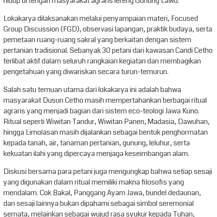
hidup di tengah masyarakat agraris lereng Gunung Lawu.
Lokakarya dilaksanakan melalui penyampaian materi, Focused
Group Discussion (FGD), observasi lapangan, praktik budaya, serta
pemetaan ruang-ruang sakral yang berkaitan dengan sistem
pertanian tradisional. Sebanyak 30 petani dari kawasan Candi Cetho
terlibat aktif dalam seluruh rangkaian kegiatan dan membagikan
pengetahuan yang diwariskan secara turun-temurun.
Salah satu temuan utama dari lokakarya ini adalah bahwa
masyarakat Dusun Cetho masih mempertahankan berbagai ritual
agraris yang menjadi bagian dari sistem eco-teologi Jawa Kuno.
Ritual seperti Wiwitan Tandur, Wiwitan Panen, Madasia, Dawuhan,
hingga Limolasan masih dijalankan sebagai bentuk penghormatan
kepada tanah, air, tanaman pertanian, gunung, leluhur, serta
kekuatan ilahi yang dipercaya menjaga keseimbangan alam.
Diskusi bersama para petani juga mengungkap bahwa setiap sesaji
yang digunakan dalam ritual memiliki makna filosofis yang
mendalam. Cok Bakal, Panggang Ayam Jawa, bundel dedaunan,
dan sesaji lainnya bukan dipahami sebagai simbol seremonial
semata, melainkan sebagai wujud rasa syukur kepada Tuhan,