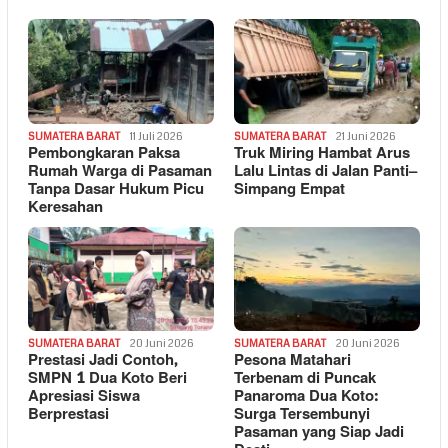
SUMATERA BARAT
11 Juli 2026
SUMATERA BARAT
21 Juni 2026
Pembongkaran Paksa
Truk Miring Hambat Arus
Rumah Warga di Pasaman
Lalu Lintas di Jalan Panti–
Tanpa Dasar Hukum Picu
Simpang Empat
Keresahan
SUMATERA BARAT
20 Juni 2026
SUMATERA BARAT
20 Juni 2026
Prestasi Jadi Contoh,
Pesona Matahari
SMPN 1 Dua Koto Beri
Terbenam di Puncak
Apresiasi Siswa
Panaroma Dua Koto:
Berprestasi
Surga Tersembunyi
Pasaman yang Siap Jadi