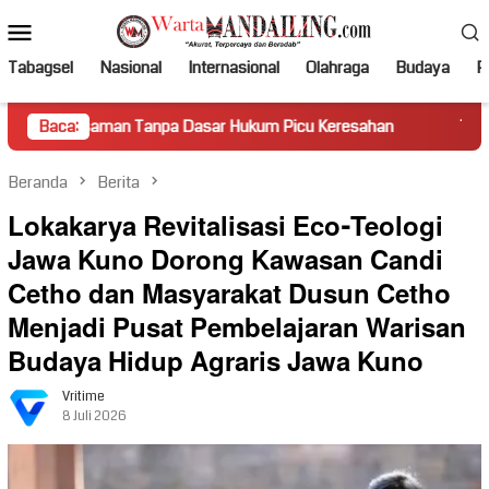
Loncat
Menu
ke
Mobile
konten
Tabagsel
Nasional
Internasional
Olahraga
Budaya
Po
man Tanpa Dasar Hukum Picu Keresahan
Baca:
Truk Miring Hambat
Beranda
Berita
Lokakarya Revitalisasi Eco-Teologi
Jawa Kuno Dorong Kawasan Candi
Cetho dan Masyarakat Dusun Cetho
Menjadi Pusat Pembelajaran Warisan
Budaya Hidup Agraris Jawa Kuno
Vritime
8 Juli 2026