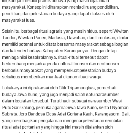
lingkungan melalui praktik budaya yang masih dijalankan
masyarakat. Konsep ini diharapkan menjadi ruang pendidikan,
penelitian, dan pelestarian budaya yang dapat diakses oleh
masyarakat luas.
Selain itu, berbagai ritual agraris yang masih hidup, seperti Wiwitan
Tandur, Wiwitan Panen, Madasia, Dawuhan, dan Limolasan, dinilai
memiliki potensi untuk ditata bersama masyarakat sebagai bagian
dari kalender budaya Kabupaten Karanganyar. Dengan tetap
menjaga nilai kesakralannya, ritual-ritual tersebut dapat
berkembang menjadi agenda cultural tourism dan ecotourism
berbasis masyarakat yang memperkuat pelestarian budaya
sekaligus memberikan manfaat ekonomi bagi warga.
Lokakarya ini diprakarsai oleh Cilik Tripamungkas, pemerhati
budaya Jawa Kuno, yang juga menjadi salah satu narasumber
dalam kegiatan tersebut. Turut hadir sebagai narasumber Wasi
Putu Sari Galung, pemuka agama Siwa Jawa Kuno, serta I Nyoman
Subrata, Jero Bandesa Desa Adat Geriana Kauh, Karangasem, Bali,
yang membagikan pengalaman mengenai pelestarian sembilan
ritual adat pertanian yang hingga kini masih dijalankan oleh