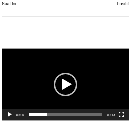
Saat Ini
Positif
Pemutar
Video
00:00
00:13