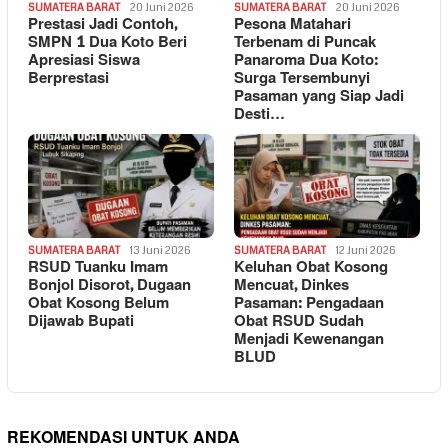
SUMATERA BARAT
20 Juni 2026
SUMATERA BARAT
20 Juni 2026
Prestasi Jadi Contoh,
Pesona Matahari
SMPN 1 Dua Koto Beri
Terbenam di Puncak
Apresiasi Siswa
Panaroma Dua Koto:
Berprestasi
Surga Tersembunyi
Pasaman yang Siap Jadi
Desti…
SUMATERA BARAT
13 Juni 2026
SUMATERA BARAT
12 Juni 2026
RSUD Tuanku Imam
Keluhan Obat Kosong
Bonjol Disorot, Dugaan
Mencuat, Dinkes
Obat Kosong Belum
Pasaman: Pengadaan
Dijawab Bupati
Obat RSUD Sudah
Menjadi Kewenangan
BLUD
REKOMENDASI UNTUK ANDA