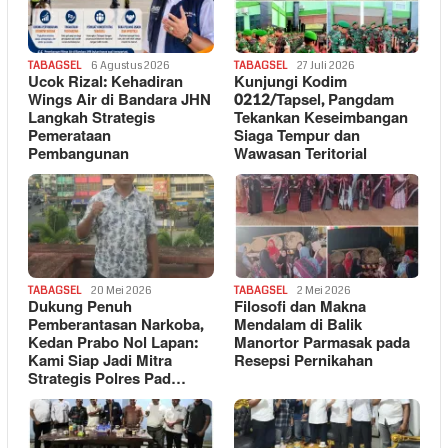
TABAGSEL
6 Agustus 2026
TABAGSEL
27 Juli 2026
Ucok Rizal: Kehadiran
Kunjungi Kodim
Wings Air di Bandara JHN
0212/Tapsel, Pangdam
Langkah Strategis
Tekankan Keseimbangan
Pemerataan
Siaga Tempur dan
Pembangunan
Wawasan Teritorial
TABAGSEL
20 Mei 2026
TABAGSEL
2 Mei 2026
Dukung Penuh
Filosofi dan Makna
Pemberantasan Narkoba,
Mendalam di Balik
Kedan Prabo Nol Lapan:
Manortor Parmasak pada
Kami Siap Jadi Mitra
Resepsi Pernikahan
Strategis Polres Pad…