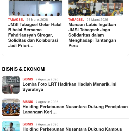
TABAGSEL
26 Maret 2026
TABAGSEL
26 Maret 2026
JMSI Tabagsel Gelar Halal
Manaon Lubis Ingatkan
Bihalal Bersama
JMSI Tabagsel: Jaga
Fahdriansyah Siregar,
Solidaritas dalam
Soliditas dan Kolaborasi
Menghadapi Tantangan
Jadi Priori…
Pers
BISNIS & EKONOMI
BISNIS
7 Agustus 2026
Lomba Foto LRT Hadirkan Hadiah Menarik, Ini
Syaratnya
BISNIS
7 Agustus 2026
Holding Perkebunan Nusantara Dukung Penciptaan
Lapangan Kerj…
BISNIS
7 Agustus 2026
Holding Perkebunan Nusantara Dukung Kampus