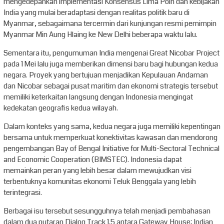
mengedepankan implementasi Konsensus Lima Poin dan kebijakan
India yang mulai beradaptasi dengan realitas politik baru di
Myanmar, sebagaimana tercermin dari kunjungan resmi pemimpin
Myanmar Min Aung Hlaing ke New Delhi beberapa waktu lalu.
Sementara itu, pengumuman India mengenai Great Nicobar Project
pada 1 Mei lalu juga memberikan dimensi baru bagi hubungan kedua
negara. Proyek yang bertujuan menjadikan Kepulauan Andaman
dan Nicobar sebagai pusat maritim dan ekonomi strategis tersebut
memiliki keterkaitan langsung dengan Indonesia mengingat
kedekatan geografis kedua wilayah.
Dalam konteks yang sama, kedua negara juga memiliki kepentingan
bersama untuk memperkuat konektivitas kawasan dan mendorong
pengembangan Bay of Bengal Initiative for Multi-Sectoral Technical
and Economic Cooperation (BIMSTEC). Indonesia dapat
memainkan peran yang lebih besar dalam mewujudkan visi
terbentuknya komunitas ekonomi Teluk Benggala yang lebih
terintegrasi.
Berbagai isu tersebut sesungguhnya telah menjadi pembahasan
dalam dua putaran Dialog Track 1.5 antara Gateway House: Indian