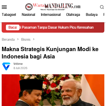
Loncat
Menu
ke
Mobile
konten
Tabagsel
Nasional
Internasional
Olahraga
Budaya
Po
aman Tanpa Dasar Hukum Picu Keresahan
Baca:
Truk Miring Hamb
Beranda
Bisnis
Makna Strategis Kunjungan Modi ke
Indonesia bagi Asia
Vritime
8 Juli 2026