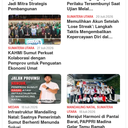
Jadi Mitra Strategis
Perilaku Tersembunyi Saat
Pembangunan
Ujian Melal…
SUMATERA UTARA
20 Juli 2026
Memulihkan Akun Setelah
‘Lose Streak’: Langkah
Taktis Mengembalikan
Kepercayaan Diri dal…
SUMATERA UTARA
27 Juli 2026
KAHMI Sumut Perkuat
Kolaborasi dengan
Pemprov untuk Penguatan
Ekonomi Umat
MEDAN
18 Juli 2026
MANDAILING NATAL
,
SUMATERA
Infrastruktur Mandailing
UTARA
18 Juli 2026
Merajut Harmoni di Pantai
Natal: Saatnya Pemerintah
Barat, PAPPRI Madina
Sumut Berhenti Menunda
Gelar Temu Ramah
Solusi