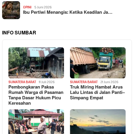
OPINI
5 Juni 2026
Ibu Pertiwi Menangis: Ketika Keadilan Ja…
INFO SUMBAR
SUMATERA BARAT
11 Juli 2026
SUMATERA BARAT
21 Juni 2026
Pembongkaran Paksa
Truk Miring Hambat Arus
Rumah Warga di Pasaman
Lalu Lintas di Jalan Panti–
Tanpa Dasar Hukum Picu
Simpang Empat
Keresahan