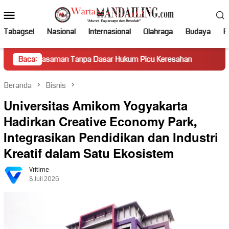
Loncat
Menu
ke
Mobile
konten
Tabagsel
Nasional
Internasional
Olahraga
Budaya
Po
aman Tanpa Dasar Hukum Picu Keresahan
Baca:
Truk Miring Hamba
Beranda
Bisnis
Universitas Amikom Yogyakarta
Hadirkan Creative Economy Park,
Integrasikan Pendidikan dan Industri
Kreatif dalam Satu Ekosistem
Vritime
8 Juli 2026