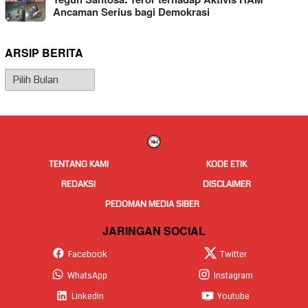
Teguh Santosa: Teror terhadap Aktivis HAM
Ancaman Serius bagi Demokrasi
ARSIP BERITA
Arsip
Berita
TENTANG KAMI
KODE ETIK
REDAKSI
DISCLAIMER
PEDOMAN MEDIA SIBER
JARINGAN SOCIAL
Facebook
Twitter
WhatsApp
Instagram
Linkedin
Youtube