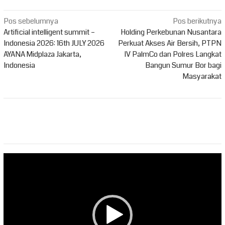
Navigasi
Pos sebelumnya
Pos berikutnya
pos
Artificial intelligent summit –
Holding Perkebunan Nusantara
Indonesia 2026: 16th JULY 2026
Perkuat Akses Air Bersih, PTPN
AYANA Midplaza Jakarta,
IV PalmCo dan Polres Langkat
Indonesia
Bangun Sumur Bor bagi
Masyarakat
Pemutar
Video