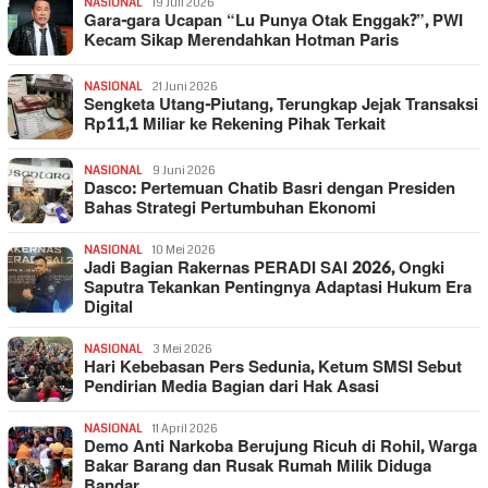
NASIONAL
19 Juli 2026
Gara-gara Ucapan “Lu Punya Otak Enggak?”, PWI
Kecam Sikap Merendahkan Hotman Paris
NASIONAL
21 Juni 2026
Sengketa Utang-Piutang, Terungkap Jejak Transaksi
Rp11,1 Miliar ke Rekening Pihak Terkait
NASIONAL
9 Juni 2026
Dasco: Pertemuan Chatib Basri dengan Presiden
Bahas Strategi Pertumbuhan Ekonomi
NASIONAL
10 Mei 2026
Jadi Bagian Rakernas PERADI SAI 2026, Ongki
Saputra Tekankan Pentingnya Adaptasi Hukum Era
Digital
NASIONAL
3 Mei 2026
Hari Kebebasan Pers Sedunia, Ketum SMSI Sebut
Pendirian Media Bagian dari Hak Asasi
NASIONAL
11 April 2026
Demo Anti Narkoba Berujung Ricuh di Rohil, Warga
Bakar Barang dan Rusak Rumah Milik Diduga
Bandar