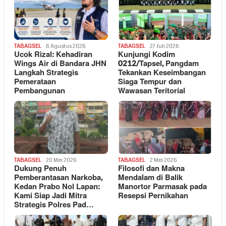
TABAGSEL
6 Agustus 2026
TABAGSEL
27 Juli 2026
Ucok Rizal: Kehadiran
Kunjungi Kodim
Wings Air di Bandara JHN
0212/Tapsel, Pangdam
Langkah Strategis
Tekankan Keseimbangan
Pemerataan
Siaga Tempur dan
Pembangunan
Wawasan Teritorial
TABAGSEL
20 Mei 2026
TABAGSEL
2 Mei 2026
Dukung Penuh
Filosofi dan Makna
Pemberantasan Narkoba,
Mendalam di Balik
Kedan Prabo Nol Lapan:
Manortor Parmasak pada
Kami Siap Jadi Mitra
Resepsi Pernikahan
Strategis Polres Pad…