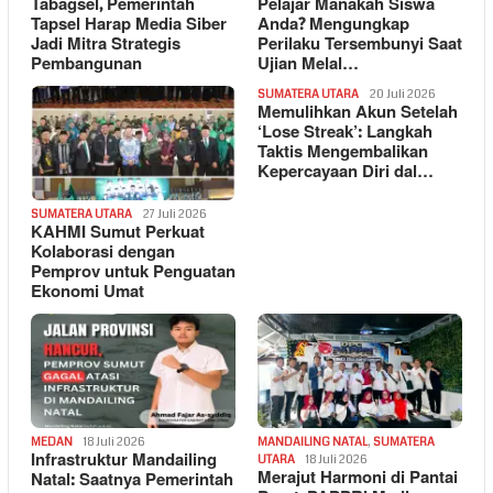
Tabagsel, Pemerintah
Pelajar Manakah Siswa
Tapsel Harap Media Siber
Anda? Mengungkap
Jadi Mitra Strategis
Perilaku Tersembunyi Saat
Pembangunan
Ujian Melal…
SUMATERA UTARA
20 Juli 2026
Memulihkan Akun Setelah
‘Lose Streak’: Langkah
Taktis Mengembalikan
Kepercayaan Diri dal…
SUMATERA UTARA
27 Juli 2026
KAHMI Sumut Perkuat
Kolaborasi dengan
Pemprov untuk Penguatan
Ekonomi Umat
MEDAN
18 Juli 2026
MANDAILING NATAL
,
SUMATERA
Infrastruktur Mandailing
UTARA
18 Juli 2026
Merajut Harmoni di Pantai
Natal: Saatnya Pemerintah