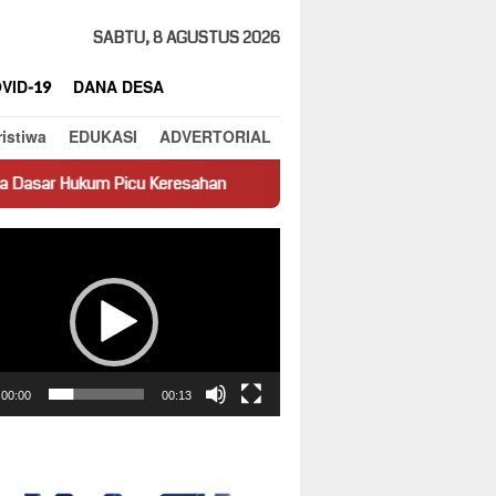
SABTU, 8 AGUSTUS 2026
VID-19
DANA DESA
ristiwa
EDUKASI
ADVERTORIAL
u Keresahan
Truk Miring Hambat Arus Lalu Lintas di Jalan P
ar
00:00
00:13