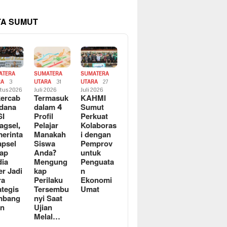
TA SUMUT
ATERA
SUMATERA
SUMATERA
RA
3
UTARA
31
UTARA
27
tus 2026
Juli 2026
Juli 2026
ercab
Termasuk
KAHMI
dana
dalam 4
Sumut
SI
Profil
Perkuat
agsel,
Pelajar
Kolaboras
erinta
Manakah
i dengan
apsel
Siswa
Pemprov
ap
Anda?
untuk
ia
Mengung
Penguata
er Jadi
kap
n
ra
Perilaku
Ekonomi
ategis
Tersembu
Umat
mbang
nyi Saat
an
Ujian
Melal…