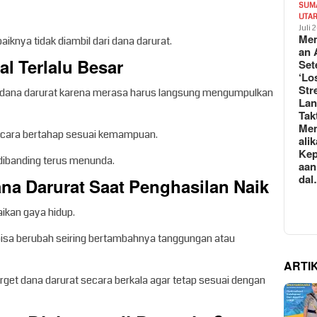
SUM
UTA
Juli 
Mem
aiknya tidak diambil dari dana darurat.
an 
l Terlalu Besar
Set
‘Lo
Str
ana darurat karena merasa harus langsung mengumpulkan
La
Tak
Me
secara bertahap sesuai kemampuan.
ali
Kep
k dibanding terus menunda.
aan
da
na Darurat Saat Penghasilan Naik
aikan gaya hidup.
bisa berubah seiring bertambahnya tanggungan atau
ARTI
get dana darurat secara berkala agar tetap sesuai dengan