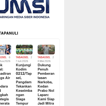
 TAPANULI
AGSEL
6
TABAGSEL
2
TABAGSEL
2
tus 2026
7 Juli 2026
0 Mei 2026
ok
Kunjungi
Dukung
al:
Kodim
Penuh
adiran
0212/Tap
Pemberan
gs Air
sel,
tasan
Pangdam
Narkoba,
dara
Tekankan
Kedan
N
Keseimba
Prabo Nol
ngkah
ngan
Lapan:
ategis
Siaga
Kami Siap
erata
Tempur
Jadi Mitra