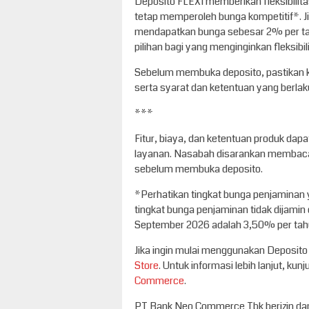
Deposito FLEXI memberikan fleksibilit
tetap memperoleh bunga kompetitif*. J
mendapatkan bunga sebesar 2% per tah
pilihan bagi yang menginginkan fleksibi
Sebelum membuka deposito, pastikan ka
serta syarat dan ketentuan yang berlak
***
Fitur, biaya, dan ketentuan produk da
layanan. Nasabah disarankan membaca
sebelum membuka deposito.
*Perhatikan tingkat bunga penjaminan
tingkat bunga penjaminan tidak dijami
September 2026 adalah 3,50% per tah
Jika ingin mulai menggunakan Deposito
Store
. Untuk informasi lebih lanjut, ku
Commerce
.
PT Bank Neo Commerce Tbk berizin dan