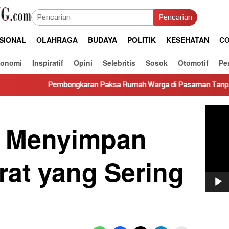
Pencarian
SIONAL
OLAHRAGA
BUDAYA
POLITIK
KESEHATAN
CO
konomi
Inspiratif
Opini
Selebritis
Sosok
Otomotif
Pe
ongkaran Paksa Rumah Warga di Pasaman Tanpa Dasar Hukum Pic
Pemut
Video
n Menyimpan
rat yang Sering