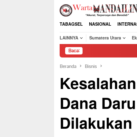
Loncat
ke
konten
TABAGSEL
NASIONAL
INTERNA
LAINNYA
Sumatera Utara
E
Baca:
Pemb
Beranda
Bisnis
Kesalaha
Dana Daru
Dilakukan