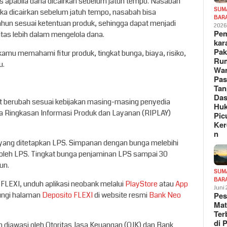
as apabila dana dicairkan sebelum jatuh tempo. Nasabah
SUM
ika dicairkan sebelum jatuh tempo, nasabah bisa
BAR
un sesuai ketentuan produk, sehingga dapat menjadi
202
Pe
litas lebih dalam mengelola dana.
kar
Pak
mu memahami fitur produk, tingkat bunga, biaya, risiko,
Ru
u.
War
Pa
Tan
Das
pat berubah sesuai kebijakan masing-masing penyedia
Hu
 Ringkasan Informasi Produk dan Layanan (RIPLAY)
Pic
Ker
n
 yang ditetapkan LPS. Simpanan dengan bunga melebihi
n oleh LPS. Tingkat bunga penjaminan LPS sampai 30
un.
SUM
BAR
 FLEXI, unduh aplikasi neobank melalui
PlayStore
atau
App
Juni
Pe
njungi halaman
Deposito FLEXI
di website resmi
Bank Neo
Mat
Te
di 
 diawasi oleh Otoritas Jasa Keuangan (OJK) dan Bank