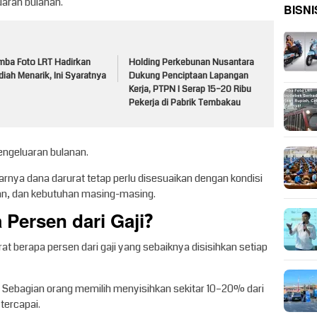
uaran bulanan.
BISNI
mba Foto LRT Hadirkan
Holding Perkebunan Nusantara
iah Menarik, Ini Syaratnya
Dukung Penciptaan Lapangan
Kerja, PTPN I Serap 15–20 Ribu
Pekerja di Pabrik Tembakau
pengeluaran bulanan.
rnya dana darurat tetap perlu disesuaikan dengan kondisi
an, dan kebutuhan masing-masing.
Persen dari Gaji?
at berapa persen dari gaji yang sebaiknya disisihkan setiap
i. Sebagian orang memilih menyisihkan sekitar 10–20% dari
tercapai.