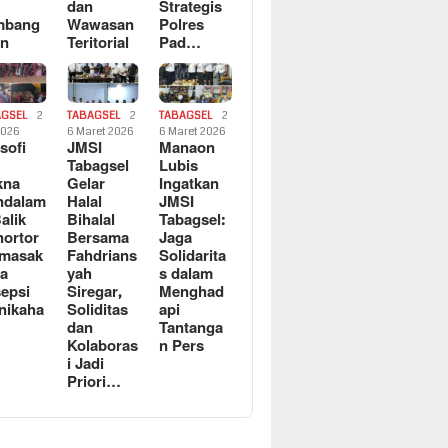
dan
Strategis
mbang
Wawasan
Polres
an
Teritorial
Pad…
AGSEL
2
TABAGSEL
2
TABAGSEL
2
2026
6 Maret 2026
6 Maret 2026
osofi
JMSI
Manaon
n
Tabagsel
Lubis
kna
Gelar
Ingatkan
ndalam
Halal
JMSI
Balik
Bihalal
Tabagsel:
ortor
Bersama
Jaga
rmasak
Fahdrians
Solidarita
a
yah
s dalam
epsi
Siregar,
Menghad
nikaha
Soliditas
api
dan
Tantanga
Kolaboras
n Pers
i Jadi
Priori…