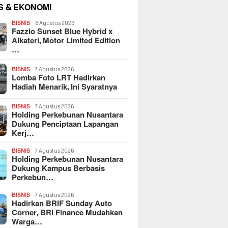
S & EKONOMI
BISNIS
8 Agustus 2026
Fazzio Sunset Blue Hybrid x
Alkateri, Motor Limited Edition
…
BISNIS
7 Agustus 2026
Lomba Foto LRT Hadirkan
Hadiah Menarik, Ini Syaratnya
BISNIS
7 Agustus 2026
Holding Perkebunan Nusantara
Dukung Penciptaan Lapangan
Kerj…
BISNIS
7 Agustus 2026
Holding Perkebunan Nusantara
Dukung Kampus Berbasis
Perkebun…
BISNIS
7 Agustus 2026
Hadirkan BRIF Sunday Auto
Corner, BRI Finance Mudahkan
Warga…