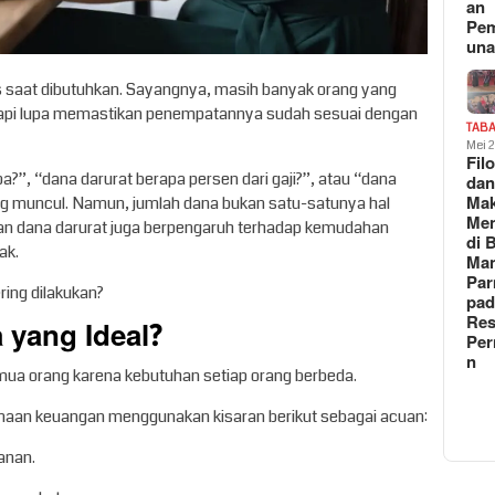
an
Pe
un
 saat dibutuhkan. Sayangnya, masih banyak orang yang
tapi lupa memastikan penempatannya sudah sesuai dengan
TAB
Mei 
Fil
a?”, “dana darurat berapa persen dari gaji?”, atau “dana
da
Ma
ing muncul. Namun, jumlah dana bukan satu-satunya hal
Me
pan dana darurat juga berpengaruh terhadap kemudahan
di 
ak.
Man
Pa
ring dilakukan?
pad
Res
 yang Ideal?
Per
n
mua orang karena kebutuhan setiap orang berbeda.
naan keuangan menggunakan kisaran berikut sebagai acuan:
lanan.