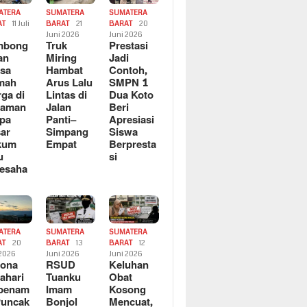
ATERA
SUMATERA
SUMATERA
AT
11 Juli
BARAT
21
BARAT
20
6
Juni 2026
Juni 2026
mbong
Truk
Prestasi
an
Miring
Jadi
sa
Hambat
Contoh,
mah
Arus Lalu
SMPN 1
ga di
Lintas di
Dua Koto
saman
Jalan
Beri
pa
Panti–
Apresiasi
ar
Simpang
Siswa
kum
Empat
Berpresta
u
si
esaha
ATERA
SUMATERA
SUMATERA
AT
20
BARAT
13
BARAT
12
 2026
Juni 2026
Juni 2026
sona
RSUD
Keluhan
ahari
Tuanku
Obat
rbenam
Imam
Kosong
Puncak
Bonjol
Mencuat,