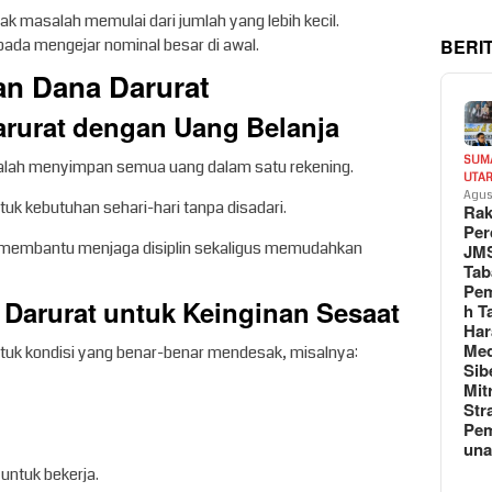
dak masalah memulai dari jumlah yang lebih kecil.
BERI
ipada mengejar nominal besar di awal.
n Dana Darurat
rurat dengan Uang Belanja
SUM
adalah menyimpan semua uang dalam satu rekening.
UTA
Agus
ntuk kebutuhan sehari-hari tanpa disadari.
Rak
Per
 membantu menjaga disiplin sekaligus memudahkan
JM
Tab
Pem
Darurat untuk Keinginan Sesaat
h T
Har
Med
tuk kondisi yang benar-benar mendesak, misalnya:
Sib
Mit
Str
Pe
un
untuk bekerja.