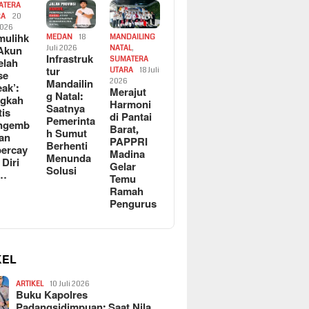
ATERA
RA
20
2026
ulihk
MEDAN
18
MANDAILING
Akun
Juli 2026
NATAL
,
Infrastruk
SUMATERA
elah
tur
UTARA
18 Juli
se
Mandailin
2026
eak’:
Merajut
g Natal:
ngkah
Harmoni
Saatnya
tis
di Pantai
Pemerinta
ngemb
Barat,
h Sumut
kan
PAPPRI
Berhenti
ercay
Madina
Menunda
 Diri
Gelar
Solusi
l…
Temu
Ramah
Pengurus
KEL
ARTIKEL
10 Juli 2026
Buku Kapolres
Padangsidimpuan: Saat Nila…