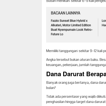
Sudah menikah: sekitar 6–9 kali pengel
BACAAN LAINNYA
Fazzio Sunset Blue Hybrid x
Lo
Alkateri, Motor Limited Edition
Had
Buat Nyempurnain Look Retro-
Future Lo
Memiliki tanggungan: sekitar 9–12 kali 
Angka tersebut bukan aturan baku. Besa
keuangan, pekerjaan, jumlah tanggung
Dana Darurat Berapa 
Banyak orang juga bertanya, dana darur
bulan?
Tidak ada persentase yang wajib diikut
penghasilan hingga target dana darurat 