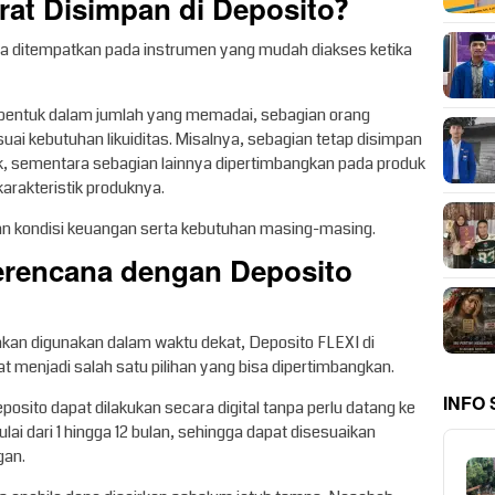
at Disimpan di Deposito?
a ditempatkan pada instrumen yang mudah diakses ketika
rbentuk dalam jumlah yang memadai, sebagian orang
 kebutuhan likuiditas. Misalnya, sebagian tetap disimpan
, sementara sebagian lainnya dipertimbangkan pada produk
arakteristik produknya.
ngan kondisi keuangan serta kebutuhan masing-masing.
erencana dengan Deposito
kan digunakan dalam waktu dekat, Deposito FLEXI di
menjadi salah satu pilihan yang bisa dipertimbangkan.
INFO
osito dapat dilakukan secara digital tanpa perlu datang ke
lai dari 1 hingga 12 bulan, sehingga dapat disesuaikan
gan.