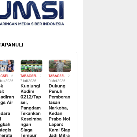
 TAPANULI
AGSEL
6
TABAGSEL
2
TABAGSEL
2
tus 2026
7 Juli 2026
0 Mei 2026
ok
Kunjungi
Dukung
al:
Kodim
Penuh
adiran
0212/Tap
Pemberan
gs Air
sel,
tasan
Pangdam
Narkoba,
dara
Tekankan
Kedan
N
Keseimba
Prabo Nol
ngkah
ngan
Lapan:
ategis
Siaga
Kami Siap
erata
Tempur
Jadi Mitra