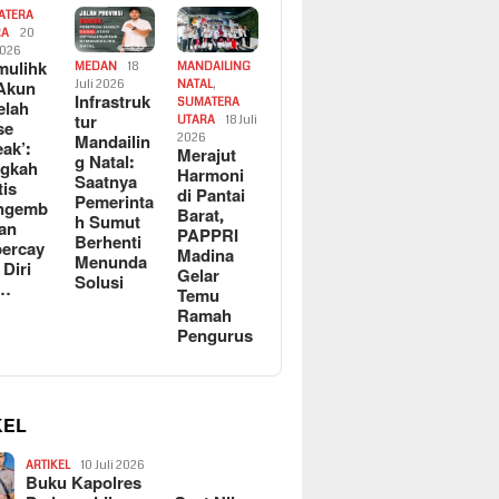
ATERA
RA
20
2026
ulihk
MEDAN
18
MANDAILING
Akun
Juli 2026
NATAL
,
Infrastruk
SUMATERA
elah
tur
UTARA
18 Juli
se
Mandailin
2026
eak’:
Merajut
g Natal:
ngkah
Harmoni
Saatnya
tis
di Pantai
Pemerinta
ngemb
Barat,
h Sumut
kan
PAPPRI
Berhenti
ercay
Madina
Menunda
 Diri
Gelar
Solusi
l…
Temu
Ramah
Pengurus
KEL
ARTIKEL
10 Juli 2026
Buku Kapolres