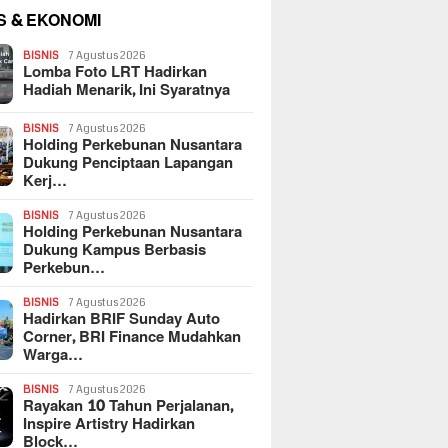
S & EKONOMI
BISNIS
7 Agustus 2026
Lomba Foto LRT Hadirkan
Hadiah Menarik, Ini Syaratnya
BISNIS
7 Agustus 2026
Holding Perkebunan Nusantara
Dukung Penciptaan Lapangan
Kerj…
BISNIS
7 Agustus 2026
Holding Perkebunan Nusantara
Dukung Kampus Berbasis
Perkebun…
BISNIS
7 Agustus 2026
Hadirkan BRIF Sunday Auto
Corner, BRI Finance Mudahkan
Warga…
BISNIS
7 Agustus 2026
Rayakan 10 Tahun Perjalanan,
Inspire Artistry Hadirkan
Block…