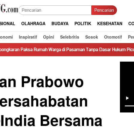
Pencarian
SIONAL
OLAHRAGA
BUDAYA
POLITIK
KESEHATAN
CO
konomi
Inspiratif
Opini
Selebritis
Sosok
Otomotif
Pe
ah Warga di Pasaman Tanpa Dasar Hukum Picu Keresahan
an Prabowo
ersahabatan
-India Bersama