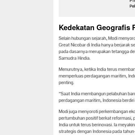
PT
Pe
Kedekatan Geografis P
Selain hubungan sejarah, Modi menyoro
Great Nicobar di India hanya berjarak s
pada dasarnya merupakan tetangga dek
Samudra Hindia.
Menurutnya, ketika India terus memban
memperluas perdagangan maritim, Indon
penting.
“Saat India membangun pelabuhan baru,
perdagangan maritim, Indonesia berdiri
Modi juga menyoroti perkembangan ek
pertumbuhan positif berkat reformasi, 
India untuk terus berinovasi. Ia mey
strategis dengan Indonesia pada tahu