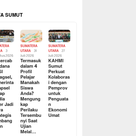
TA SUMUT
ATERA
SUMATERA
SUMATERA
RA
3
UTARA
31
UTARA
27
tus 2026
Juli 2026
Juli 2026
ercab
Termasuk
KAHMI
dana
dalam 4
Sumut
SI
Profil
Perkuat
agsel,
Pelajar
Kolaboras
erinta
Manakah
i dengan
apsel
Siswa
Pemprov
ap
Anda?
untuk
ia
Mengung
Penguata
er Jadi
kap
n
ra
Perilaku
Ekonomi
ategis
Tersembu
Umat
mbang
nyi Saat
an
Ujian
Melal…