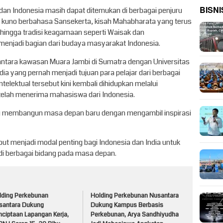
BISNI
dan Indonesia masih dapat ditemukan di berbagai penjuru
ti kuno berbahasa Sansekerta, kisah Mahabharata yang terus
, hingga tradisi keagamaan seperti Waisak dan
menjadi bagian dari budaya masyarakat Indonesia.
antara kawasan Muara Jambi di Sumatra dengan Universitas
ia yang pernah menjadi tujuan para pelajar dari berbagai
telektual tersebut kini kembali dihidupkan melalui
telah menerima mahasiswa dari Indonesia.
ang membangun masa depan baru dengan mengambil inspirasi
ut menjadi modal penting bagi Indonesia dan India untuk
di berbagai bidang pada masa depan.
lding Perkebunan
Holding Perkebunan Nusantara
santara Dukung
Dukung Kampus Berbasis
nciptaan Lapangan Kerja,
Perkebunan, Arya Sandhiyudha