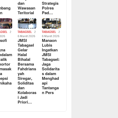
dan
Strategis
mbang
Wawasan
Polres
an
Teritorial
Pad…
AGSEL
2
TABAGSEL
2
TABAGSEL
2
2026
6 Maret 2026
6 Maret 2026
osofi
JMSI
Manaon
n
Tabagsel
Lubis
kna
Gelar
Ingatkan
ndalam
Halal
JMSI
Balik
Bihalal
Tabagsel:
ortor
Bersama
Jaga
rmasak
Fahdrians
Solidarita
a
yah
s dalam
epsi
Siregar,
Menghad
nikaha
Soliditas
api
dan
Tantanga
Kolaboras
n Pers
i Jadi
Priori…