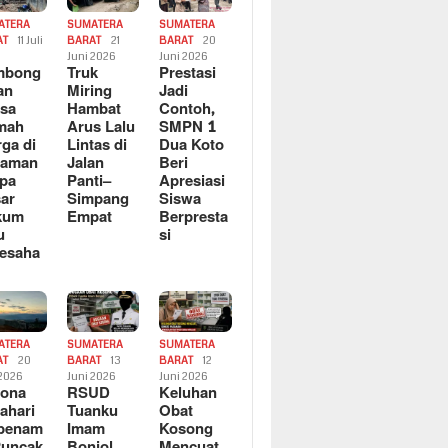
ATERA
SUMATERA
SUMATERA
AT
11 Juli
BARAT
21
BARAT
20
6
Juni 2026
Juni 2026
mbong
Truk
Prestasi
an
Miring
Jadi
sa
Hambat
Contoh,
mah
Arus Lalu
SMPN 1
ga di
Lintas di
Dua Koto
saman
Jalan
Beri
pa
Panti–
Apresiasi
ar
Simpang
Siswa
kum
Empat
Berpresta
u
si
esaha
ATERA
SUMATERA
SUMATERA
AT
20
BARAT
13
BARAT
12
 2026
Juni 2026
Juni 2026
sona
RSUD
Keluhan
ahari
Tuanku
Obat
rbenam
Imam
Kosong
Puncak
Bonjol
Mencuat,