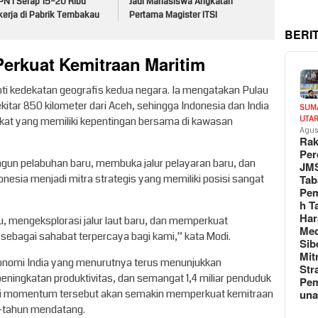
PN I Serap 15–20 Ribu
Jadi Mahasiswa Angkatan
kerja di Pabrik Tembakau
Pertama Magister ITSI
BERI
erkuat Kemitraan Maritim
ti kedekatan geografis kedua negara. Ia mengatakan Pulau
ekitar 850 kilometer dari Aceh, sehingga Indonesia dan India
SUM
UTA
at yang memiliki kepentingan bersama di kawasan
Agus
Rak
Per
gun pelabuhan baru, membuka jalur pelayaran baru, dan
JM
Tab
esia menjadi mitra strategis yang memiliki posisi sangat
Pem
h T
Har
 mengeksplorasi jalur laut baru, dan memperkuat
Med
 sebagai sahabat terpercaya bagi kami,” kata Modi.
Sib
Mit
onomi India yang menurutnya terus menunjukkan
Str
peningkatan produktivitas, dan semangat 1,4 miliar penduduk
Pe
un
akini momentum tersebut akan semakin memperkuat kemitraan
n-tahun mendatang.