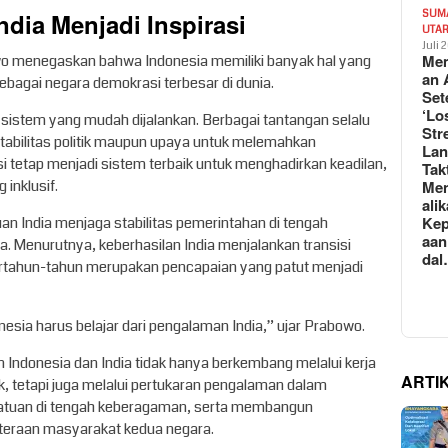
dia Menjadi Inspirasi
SUM
UTA
Juli 
Mem
 menegaskan bahwa Indonesia memiliki banyak hal yang
an 
sebagai negara demokrasi terbesar di dunia.
Set
‘Lo
sistem yang mudah dijalankan. Berbagai tantangan selalu
Str
abilitas politik maupun upaya untuk melemahkan
La
i tetap menjadi sistem terbaik untuk menghadirkan keadilan,
Tak
Me
inklusif.
ali
Kep
 India menjaga stabilitas pemerintahan di tengah
aan
. Menurutnya, keberhasilan India menjalankan transisi
da
rtahun-tahun merupakan pencapaian yang patut menjadi
esia harus belajar dari pengalaman India,” ujar Prabowo.
donesia dan India tidak hanya berkembang melalui kerja
ARTI
k, tetapi juga melalui pertukaran pengalaman dalam
atuan di tengah keberagaman, serta membangun
hteraan masyarakat kedua negara.