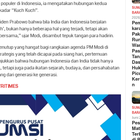
g populer di Indonesia, ia mengatakan hubungan kedua
SUM
ekadar “Kuch Kuch”.
BAR
202
iden Prabowo bahwa bila India dan Indonesia berjalan
Pe
kar
, bukan hanya beberapa hal yang terjadi, tetapi akan
Pak
 bersama,” ujar Modi, disambut tepuk tangan para hadirin.
Ru
War
enutup yang hangat bagi rangkaian agenda PM Modi di
Pa
trategis yang telah dicapai pada siang hari, pertemuan
Tan
jukkan bahwa hubungan Indonesia dan India tidak hanya
Das
Hu
 tetapi juga pada ikatan sejarah, budaya, dan persahabatan
Pic
g dari generasi ke generasi.
Ker
n
VRITIMES
SUM
BAR
Juni
Pe
Mat
Te
di 