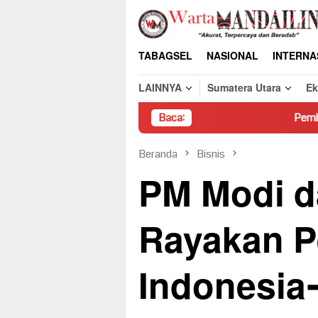
Loncat
ke
konten
TABAGSEL
NASIONAL
INTERNA
LAINNYA
Sumatera Utara
E
Baca:
Pembongkaran Paksa Rum
Beranda
Bisnis
PM Modi d
Rayakan P
Indonesia