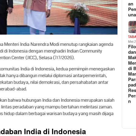
an
Pe
un
TAB
Mei 
a Menteri India Narendra Modi menutup rangkaian agenda
Fil
di di Indonesia dengan menghadiri Indian Community
da
Ma
ntion Center (JICC), Selasa (7/7/2026).
Me
di 
omunitas India di Indonesia, kedua pemimpin menegaskan
Man
dak hanya dibangun melalui diplomasi antarpemerintah,
Pa
edekatan budaya, nilai demokrasi, dan persahabatan antar
pad
 berabad-abad.
Res
Per
an bahwa hubungan India dan Indonesia merupakan salah
n
si lintas peradaban yang mampu bertahan melintasi zaman.
s hidup dalam berbagai warisan budaya yang masih dijaga
adaban India di Indonesia