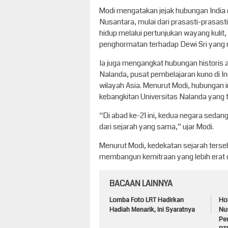
Modi mengatakan jejak hubungan India 
Nusantara, mulai dari prasasti-prasas
hidup melalui pertunjukan wayang kulit
penghormatan terhadap Dewi Sri yang 
Ia juga mengangkat hubungan historis 
Nalanda, pusat pembelajaran kuno di Ind
wilayah Asia. Menurut Modi, hubungan in
kebangkitan Universitas Nalanda yang 
“Di abad ke-21 ini, kedua negara sed
dari sejarah yang sama,” ujar Modi.
Menurut Modi, kedekatan sejarah terseb
membangun kemitraan yang lebih erat 
BACAAN LAINNYA
Lomba Foto LRT Hadirkan
Ho
Hadiah Menarik, Ini Syaratnya
Nu
Pe