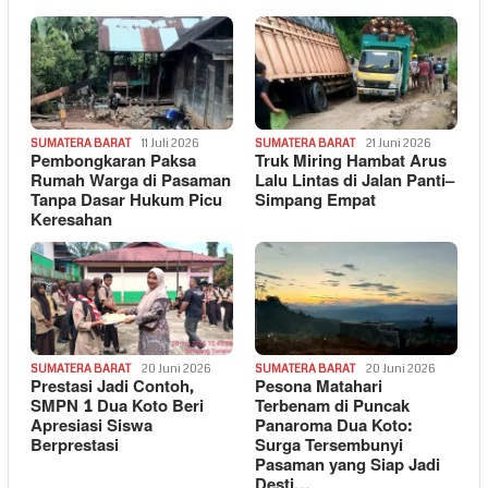
SUMATERA BARAT
11 Juli 2026
SUMATERA BARAT
21 Juni 2026
Pembongkaran Paksa
Truk Miring Hambat Arus
Rumah Warga di Pasaman
Lalu Lintas di Jalan Panti–
Tanpa Dasar Hukum Picu
Simpang Empat
Keresahan
SUMATERA BARAT
20 Juni 2026
SUMATERA BARAT
20 Juni 2026
Prestasi Jadi Contoh,
Pesona Matahari
SMPN 1 Dua Koto Beri
Terbenam di Puncak
Apresiasi Siswa
Panaroma Dua Koto:
Berprestasi
Surga Tersembunyi
Pasaman yang Siap Jadi
Desti…