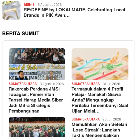
BISNIS
6 Agustus 2026
RE:DEFINE by LOKALMADE, Celebrating Local
Brands in PIK Aven…
BERITA SUMUT
SUMATERA UTARA
3 Agustus 2026
SUMATERA UTARA
31 Juli 2026
Rakercab Perdana JMSI
Termasuk dalam 4 Profil
Tabagsel, Pemerintah
Pelajar Manakah Siswa
Tapsel Harap Media Siber
Anda? Mengungkap
Jadi Mitra Strategis
Perilaku Tersembunyi Saat
Pembangunan
Ujian Melal…
SUMATERA UTARA
20 Juli 2026
Memulihkan Akun Setelah
‘Lose Streak’: Langkah
Taktis Mengembalikan