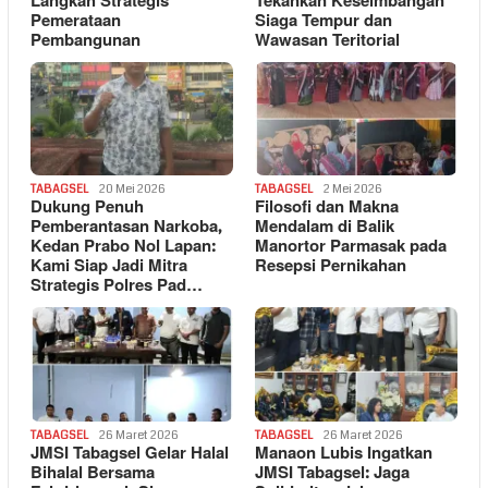
Langkah Strategis
Tekankan Keseimbangan
Pemerataan
Siaga Tempur dan
Pembangunan
Wawasan Teritorial
TABAGSEL
20 Mei 2026
TABAGSEL
2 Mei 2026
Dukung Penuh
Filosofi dan Makna
Pemberantasan Narkoba,
Mendalam di Balik
Kedan Prabo Nol Lapan:
Manortor Parmasak pada
Kami Siap Jadi Mitra
Resepsi Pernikahan
Strategis Polres Pad…
TABAGSEL
26 Maret 2026
TABAGSEL
26 Maret 2026
JMSI Tabagsel Gelar Halal
Manaon Lubis Ingatkan
Bihalal Bersama
JMSI Tabagsel: Jaga