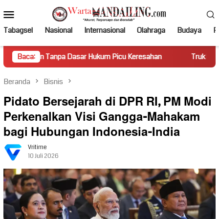
Loncat
Menu
ke
Mobile
konten
Tabagsel
Nasional
Internasional
Olahraga
Budaya
Po
npa Dasar Hukum Picu Keresahan
Baca:
Truk Miring Hambat Arus 
Beranda
Bisnis
Pidato Bersejarah di DPR RI, PM Modi
Perkenalkan Visi Gangga-Mahakam
bagi Hubungan Indonesia-India
Vritime
10 Juli 2026