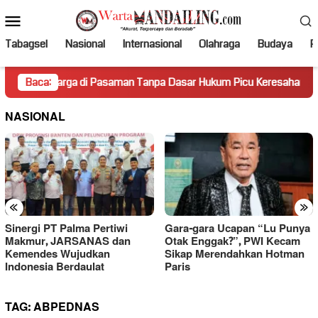
Loncat
Menu
ke
Mobile
konten
Tabagsel
Nasional
Internasional
Olahraga
Budaya
Po
arga di Pasaman Tanpa Dasar Hukum Picu Keresahan
Baca:
Tru
NASIONAL
«
»
Sinergi PT Palma Pertiwi
Gara-gara Ucapan “Lu Punya
Makmur, JARSANAS dan
Otak Enggak?”, PWI Kecam
Kemendes Wujudkan
Sikap Merendahkan Hotman
Indonesia Berdaulat
Paris
TAG:
ABPEDNAS