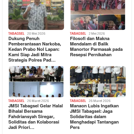
TABAGSEL
20 Mei 2026
TABAGSEL
2 Mei 2026
Dukung Penuh
Filosofi dan Makna
Pemberantasan Narkoba,
Mendalam di Balik
Kedan Prabo Nol Lapan:
Manortor Parmasak pada
Kami Siap Jadi Mitra
Resepsi Pernikahan
Strategis Polres Pad…
TABAGSEL
26 Maret 2026
TABAGSEL
26 Maret 2026
JMSI Tabagsel Gelar Halal
Manaon Lubis Ingatkan
Bihalal Bersama
JMSI Tabagsel: Jaga
Fahdriansyah Siregar,
Solidaritas dalam
Soliditas dan Kolaborasi
Menghadapi Tantangan
Jadi Priori…
Pers