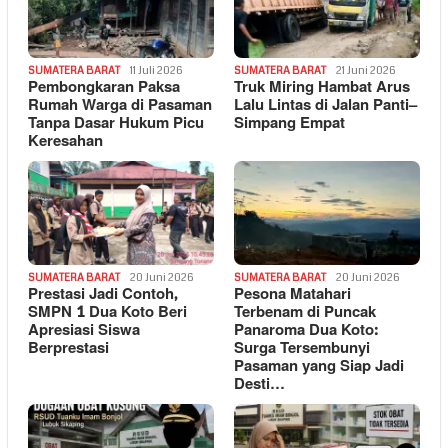
SUMATERA BARAT
11 Juli 2026
SUMATERA BARAT
21 Juni 2026
Pembongkaran Paksa
Truk Miring Hambat Arus
Rumah Warga di Pasaman
Lalu Lintas di Jalan Panti–
Tanpa Dasar Hukum Picu
Simpang Empat
Keresahan
SUMATERA BARAT
20 Juni 2026
SUMATERA BARAT
20 Juni 2026
Prestasi Jadi Contoh,
Pesona Matahari
SMPN 1 Dua Koto Beri
Terbenam di Puncak
Apresiasi Siswa
Panaroma Dua Koto:
Berprestasi
Surga Tersembunyi
Pasaman yang Siap Jadi
Desti…