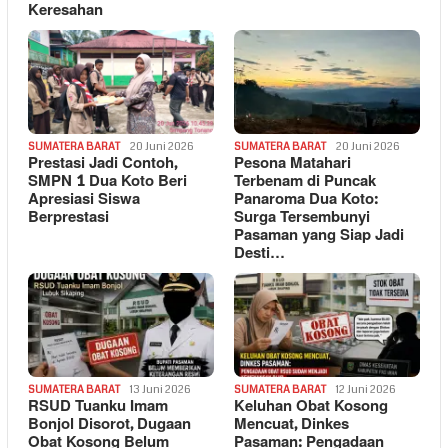
Keresahan
SUMATERA BARAT
20 Juni 2026
SUMATERA BARAT
20 Juni 2026
Prestasi Jadi Contoh,
Pesona Matahari
SMPN 1 Dua Koto Beri
Terbenam di Puncak
Apresiasi Siswa
Panaroma Dua Koto:
Berprestasi
Surga Tersembunyi
Pasaman yang Siap Jadi
Desti…
SUMATERA BARAT
13 Juni 2026
SUMATERA BARAT
12 Juni 2026
RSUD Tuanku Imam
Keluhan Obat Kosong
Bonjol Disorot, Dugaan
Mencuat, Dinkes
Obat Kosong Belum
Pasaman: Pengadaan