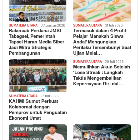
SUMATERA UTARA
3 Agustus 2026
SUMATERA UTARA
31 Juli 2026
Rakercab Perdana JMSI
Termasuk dalam 4 Profil
Tabagsel, Pemerintah
Pelajar Manakah Siswa
Tapsel Harap Media Siber
Anda? Mengungkap
Jadi Mitra Strategis
Perilaku Tersembunyi Saat
Pembangunan
Ujian Melal…
SUMATERA UTARA
20 Juli 2026
Memulihkan Akun Setelah
‘Lose Streak’: Langkah
Taktis Mengembalikan
Kepercayaan Diri dal…
SUMATERA UTARA
27 Juli 2026
KAHMI Sumut Perkuat
Kolaborasi dengan
Pemprov untuk Penguatan
Ekonomi Umat