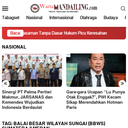
Loncat
Menu
ke
Mobile
konten
Tabagsel
Nasional
Internasional
Olahraga
Budaya
Po
 Pasaman Tanpa Dasar Hukum Picu Keresahan
Baca:
Truk Miring 
NASIONAL
«
»
Sinergi PT Palma Pertiwi
Gara-gara Ucapan “Lu Punya
Makmur, JARSANAS dan
Otak Enggak?”, PWI Kecam
Kemendes Wujudkan
Sikap Merendahkan Hotman
Indonesia Berdaulat
Paris
TAG:
BALAI BESAR WILAYAH SUNGAI (BBWS)