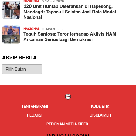
NASIONAL
27 Maret 2026
120 Unit Huntap Diserahkan di Hapesong,
Mendagri: Tapanuli Selatan Jadi Role Model
Nasional
NASIONAL
15 Maret 2026
Teguh Santosa: Teror terhadap Aktivis HAM
Ancaman Serius bagi Demokrasi
ARSIP BERITA
Arsip
Berita
TENTANG KAMI
KODE ETIK
REDAKSI
DISCLAIMER
PEDOMAN MEDIA SIBER