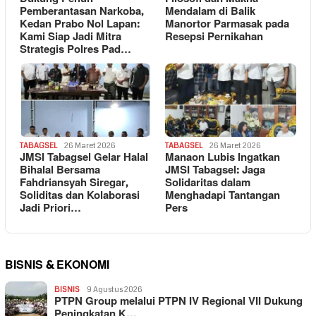
Pemberantasan Narkoba,
Mendalam di Balik
Kedan Prabo Nol Lapan:
Manortor Parmasak pada
Kami Siap Jadi Mitra
Resepsi Pernikahan
Strategis Polres Pad…
TABAGSEL
26 Maret 2026
TABAGSEL
26 Maret 2026
JMSI Tabagsel Gelar Halal
Manaon Lubis Ingatkan
Bihalal Bersama
JMSI Tabagsel: Jaga
Fahdriansyah Siregar,
Solidaritas dalam
Soliditas dan Kolaborasi
Menghadapi Tantangan
Jadi Priori…
Pers
BISNIS & EKONOMI
BISNIS
9 Agustus 2026
PTPN Group melalui PTPN IV Regional VII Dukung
Peningkatan K…