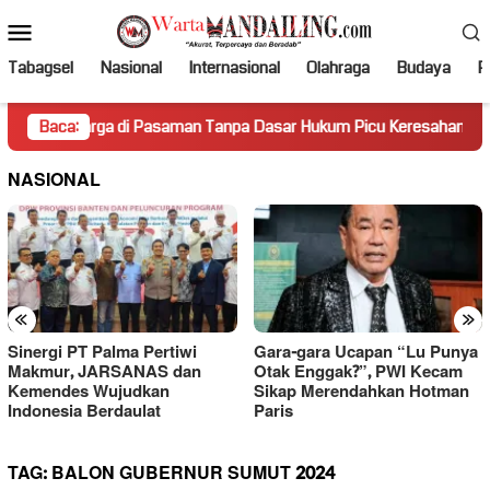
Loncat
Menu
ke
Mobile
konten
Tabagsel
Nasional
Internasional
Olahraga
Budaya
Po
arga di Pasaman Tanpa Dasar Hukum Picu Keresahan
Baca:
Truk
NASIONAL
«
»
Sinergi PT Palma Pertiwi
Gara-gara Ucapan “Lu Punya
Makmur, JARSANAS dan
Otak Enggak?”, PWI Kecam
Kemendes Wujudkan
Sikap Merendahkan Hotman
Indonesia Berdaulat
Paris
TAG:
BALON GUBERNUR SUMUT 2024