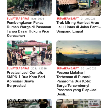
SUMATERA BARAT
11 Juli 2026
SUMATERA BARAT
21 Juni 2026
Pembongkaran Paksa
Truk Miring Hambat Arus
Rumah Warga di Pasaman
Lalu Lintas di Jalan Panti–
Tanpa Dasar Hukum Picu
Simpang Empat
Keresahan
SUMATERA BARAT
20 Juni 2026
SUMATERA BARAT
20 Juni 2026
Prestasi Jadi Contoh,
Pesona Matahari
SMPN 1 Dua Koto Beri
Terbenam di Puncak
Apresiasi Siswa
Panaroma Dua Koto:
Berprestasi
Surga Tersembunyi
Pasaman yang Siap Jadi
Desti…