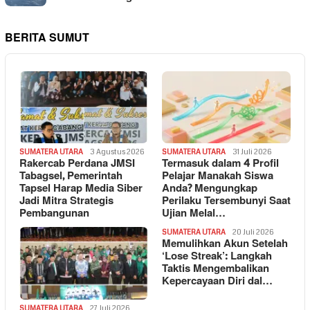
BERITA SUMUT
SUMATERA UTARA
3 Agustus 2026
SUMATERA UTARA
31 Juli 2026
Rakercab Perdana JMSI
Termasuk dalam 4 Profil
Tabagsel, Pemerintah
Pelajar Manakah Siswa
Tapsel Harap Media Siber
Anda? Mengungkap
Jadi Mitra Strategis
Perilaku Tersembunyi Saat
Pembangunan
Ujian Melal…
SUMATERA UTARA
20 Juli 2026
Memulihkan Akun Setelah
‘Lose Streak’: Langkah
Taktis Mengembalikan
Kepercayaan Diri dal…
SUMATERA UTARA
27 Juli 2026