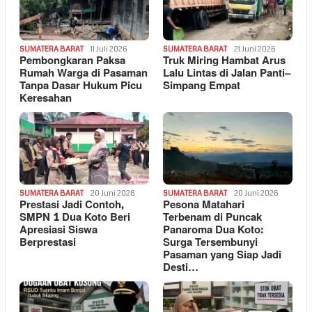
SUMATERA BARAT
11 Juli 2026
SUMATERA BARAT
21 Juni 2026
Pembongkaran Paksa
Truk Miring Hambat Arus
Rumah Warga di Pasaman
Lalu Lintas di Jalan Panti–
Tanpa Dasar Hukum Picu
Simpang Empat
Keresahan
SUMATERA BARAT
20 Juni 2026
SUMATERA BARAT
20 Juni 2026
Prestasi Jadi Contoh,
Pesona Matahari
SMPN 1 Dua Koto Beri
Terbenam di Puncak
Apresiasi Siswa
Panaroma Dua Koto:
Berprestasi
Surga Tersembunyi
Pasaman yang Siap Jadi
Desti…