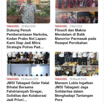
TABAGSEL
20 Mei 2026
TABAGSEL
2 Mei 2026
Dukung Penuh
Filosofi dan Makna
Pemberantasan Narkoba,
Mendalam di Balik
Kedan Prabo Nol Lapan:
Manortor Parmasak pada
Kami Siap Jadi Mitra
Resepsi Pernikahan
Strategis Polres Pad…
TABAGSEL
26 Maret 2026
TABAGSEL
26 Maret 2026
JMSI Tabagsel Gelar Halal
Manaon Lubis Ingatkan
Bihalal Bersama
JMSI Tabagsel: Jaga
Fahdriansyah Siregar,
Solidaritas dalam
Soliditas dan Kolaborasi
Menghadapi Tantangan
Jadi Priori…
Pers