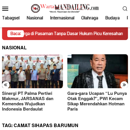
Loncat
Menu
ke
Mobile
konten
Tabagsel
Nasional
Internasional
Olahraga
Budaya
Po
arga di Pasaman Tanpa Dasar Hukum Picu Keresahan
Baca:
Truk
NASIONAL
«
»
Sinergi PT Palma Pertiwi
Gara-gara Ucapan “Lu Punya
Makmur, JARSANAS dan
Otak Enggak?”, PWI Kecam
Kemendes Wujudkan
Sikap Merendahkan Hotman
Indonesia Berdaulat
Paris
TAG:
CAMAT SIHAPAS BARUMUN