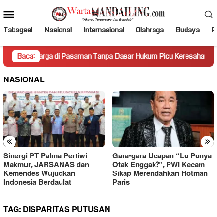
Loncat
Menu
ke
Mobile
konten
Tabagsel
Nasional
Internasional
Olahraga
Budaya
Po
arga di Pasaman Tanpa Dasar Hukum Picu Keresahan
Baca:
Tru
NASIONAL
«
»
Sinergi PT Palma Pertiwi
Gara-gara Ucapan “Lu Punya
Makmur, JARSANAS dan
Otak Enggak?”, PWI Kecam
Kemendes Wujudkan
Sikap Merendahkan Hotman
Indonesia Berdaulat
Paris
TAG:
DISPARITAS PUTUSAN