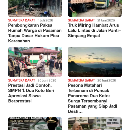
SUMATERA BARAT
11 Juli 2026
SUMATERA BARAT
21 Juni 2026
Pembongkaran Paksa
Truk Miring Hambat Arus
Rumah Warga di Pasaman
Lalu Lintas di Jalan Panti–
Tanpa Dasar Hukum Picu
Simpang Empat
Keresahan
SUMATERA BARAT
20 Juni 2026
SUMATERA BARAT
20 Juni 2026
Prestasi Jadi Contoh,
Pesona Matahari
SMPN 1 Dua Koto Beri
Terbenam di Puncak
Apresiasi Siswa
Panaroma Dua Koto:
Berprestasi
Surga Tersembunyi
Pasaman yang Siap Jadi
Desti…