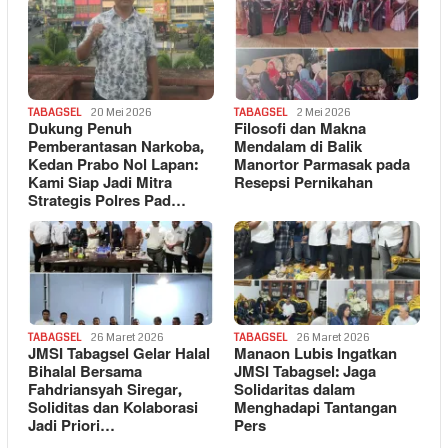
TABAGSEL
20 Mei 2026
TABAGSEL
2 Mei 2026
Dukung Penuh
Filosofi dan Makna
Pemberantasan Narkoba,
Mendalam di Balik
Kedan Prabo Nol Lapan:
Manortor Parmasak pada
Kami Siap Jadi Mitra
Resepsi Pernikahan
Strategis Polres Pad…
TABAGSEL
26 Maret 2026
TABAGSEL
26 Maret 2026
JMSI Tabagsel Gelar Halal
Manaon Lubis Ingatkan
Bihalal Bersama
JMSI Tabagsel: Jaga
Fahdriansyah Siregar,
Solidaritas dalam
Soliditas dan Kolaborasi
Menghadapi Tantangan
Jadi Priori…
Pers