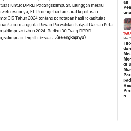
an
itulasi untuk DPRD Padangsidimpuan. Diunggah melalui
Pe
 web resminya, KPU mengeluarkan surat keputusan
un
mor 315 Tahun 2024 tentang penetapan hasil rekapitulasi
ihan Umum anggota Dewan Perwakilan Rakyat Daerah Kota
gsidimpuan tahun 2024, Berikut 30 Caleg DPRD
TAB
gsidimpuan Terpilih Sesuai
….(selengkapnya)
Mei 
Fil
da
Ma
Me
di 
Man
Pa
pad
Res
Per
n