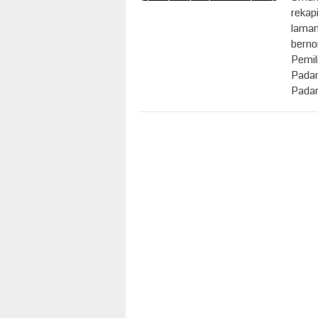
rekap
laman
berno
Pemil
Padan
Padan