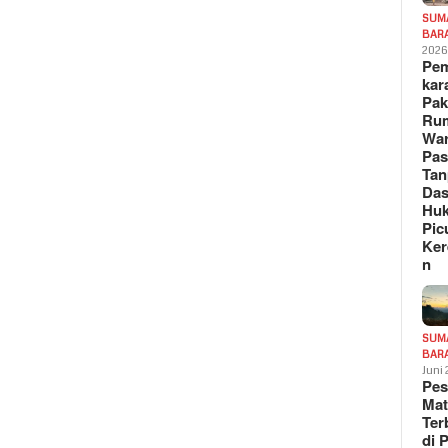
SUM
BAR
202
Pe
kar
Pak
Ru
War
Pa
Tan
Das
Hu
Pic
Ker
n
SUM
BAR
Juni
Pe
Mat
Te
di 