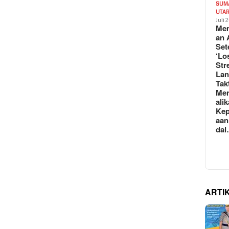
SUM
UTA
Juli 
Mem
an 
Set
‘Lo
Str
La
Tak
Me
ali
Kep
aan
da
ARTI