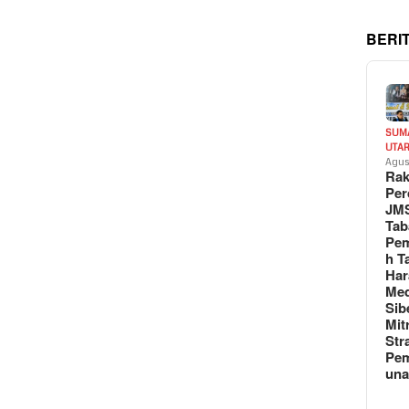
BERI
SUM
UTA
Agus
Rak
Per
JM
Tab
Pem
h T
Har
Med
Sib
Mit
Str
Pe
un