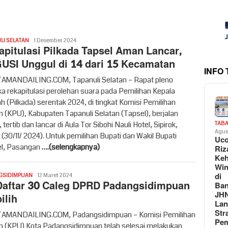
Redaksi
LI SELATAN
1 Desember 2024
apitulasi Pilkada Tapsel Aman Lancar,
USI Unggul di 14 dari 15 Kecamatan
INFO
MANDAILING.COM, Tapanuli Selatan – Rapat pleno
ka rekapitulasi perolehan suara pada Pemilihan Kepala
h (Pilkada) serentak 2024, di tingkat Komisi Pemilihan
(KPU), Kabupaten Tapanuli Selatan (Tapsel), berjalan
tertib dan lancar di Aula Tor Sibohi Nauli Hotel, Sipirok,
TAB
Agus
 (30/11/ 2024). Untuk pemilihan Bupati dan Wakil Bupati
Uc
l, Pasangan
….(selengkapnya)
Riz
Keh
Win
di
Redaksi
GSIDIMPUAN
12 Maret 2024
 Daftar 30 Caleg DPRD Padangsidimpuan
Ban
JH
ilih
La
Str
AMANDAILING.COM, Padangsidimpuan – Komisi Pemilihan
Pem
(KPU) Kota Padangsidimpuan telah selesai melakukan