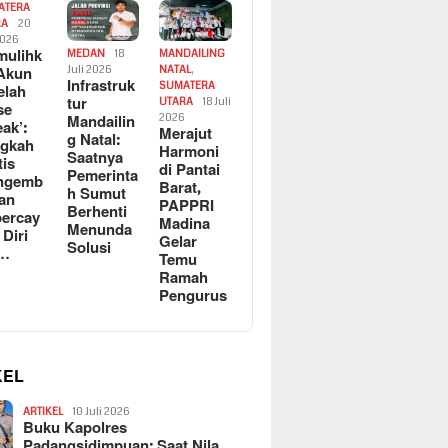
ATERA
RA
20
2026
ulihk
MEDAN
18
MANDAILING
Akun
Juli 2026
NATAL
,
Infrastruk
SUMATERA
elah
tur
UTARA
18 Juli
se
Mandailin
2026
eak’:
Merajut
g Natal:
ngkah
Harmoni
Saatnya
tis
di Pantai
Pemerinta
ngemb
Barat,
h Sumut
kan
PAPPRI
Berhenti
ercay
Madina
Menunda
 Diri
Gelar
Solusi
l…
Temu
Ramah
Pengurus
KEL
ARTIKEL
10 Juli 2026
Buku Kapolres
Padangsidimpuan: Saat Nila…