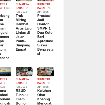
ATERA
SUMATERA
SUMATERA
AT
11 Juli
BARAT
21
BARAT
20
6
Juni 2026
Juni 2026
mbong
Truk
Prestasi
an
Miring
Jadi
sa
Hambat
Contoh,
mah
Arus Lalu
SMPN 1
ga di
Lintas di
Dua Koto
saman
Jalan
Beri
pa
Panti–
Apresiasi
ar
Simpang
Siswa
kum
Empat
Berpresta
u
si
esaha
ATERA
SUMATERA
SUMATERA
AT
20
BARAT
13
BARAT
12
 2026
Juni 2026
Juni 2026
sona
RSUD
Keluhan
ahari
Tuanku
Obat
rbenam
Imam
Kosong
Puncak
Bonjol
Mencuat,