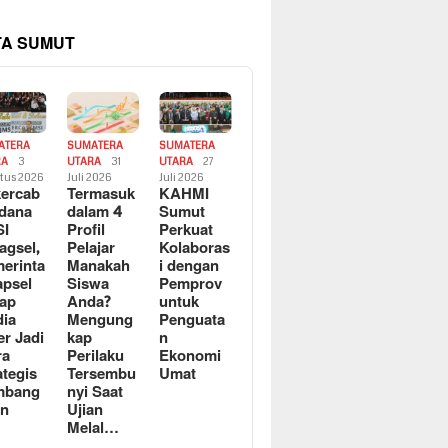
TA SUMUT
ATERA
SUMATERA
SUMATERA
RA
3
UTARA
31
UTARA
27
tus 2026
Juli 2026
Juli 2026
ercab
Termasuk
KAHMI
dana
dalam 4
Sumut
SI
Profil
Perkuat
agsel,
Pelajar
Kolaboras
erinta
Manakah
i dengan
apsel
Siswa
Pemprov
ap
Anda?
untuk
ia
Mengung
Penguata
er Jadi
kap
n
ra
Perilaku
Ekonomi
ategis
Tersembu
Umat
mbang
nyi Saat
an
Ujian
Melal…