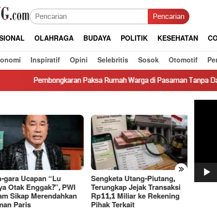
Pencarian
SIONAL
OLAHRAGA
BUDAYA
POLITIK
KESEHATAN
CO
konomi
Inspiratif
Opini
Selebritis
Sosok
Otomotif
Pe
ngkaran Paksa Rumah Warga di Pasaman Tanpa Dasar Hukum Picu
Pemut
Video
»
-gara Ucapan “Lu
Sengketa Utang-Piutang,
Dasco
a Otak Enggak?”, PWI
Terungkap Jejak Transaksi
Basri 
m Sikap Merendahkan
Rp11,1 Miliar ke Rekening
Bahas
an Paris
Pihak Terkait
Ekono