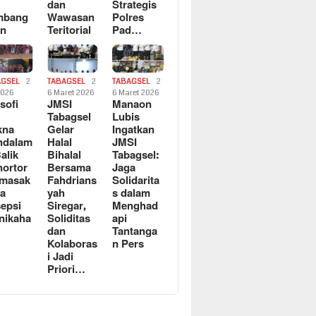
dan
Strategis
mbang
Wawasan
Polres
an
Teritorial
Pad…
AGSEL
2
TABAGSEL
2
TABAGSEL
2
2026
6 Maret 2026
6 Maret 2026
osofi
JMSI
Manaon
n
Tabagsel
Lubis
kna
Gelar
Ingatkan
ndalam
Halal
JMSI
Balik
Bihalal
Tabagsel:
ortor
Bersama
Jaga
rmasak
Fahdrians
Solidarita
a
yah
s dalam
epsi
Siregar,
Menghad
nikaha
Soliditas
api
dan
Tantanga
Kolaboras
n Pers
i Jadi
Priori…