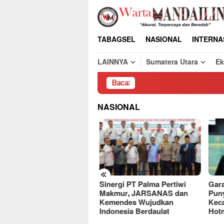
Loncat
ke
konten
TABAGSEL
NASIONAL
INTERNA
LAINNYA
Sumatera Utara
E
Baca:
Pembo
NASIONAL
«
Sinergi PT Palma Pertiwi
Gara
deret Kasus,
Makmur, JARSANAS dan
Puny
ercayaan Publik ke Bank
Kemendes Wujudkan
Keca
diri Terancam
Indonesia Berdaulat
Hotm