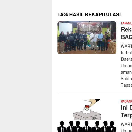
TAG:
HASIL REKAPITULASI
TAPANU
Rek
BAG
WARTA
terbu
Daera
Umum 
aman, 
Sabtu
Tapse
PADAN
Ini
Terp
WART
Umum 