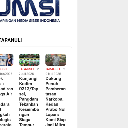
 TAPANULI
AGSEL
6
TABAGSEL
2
TABAGSEL
2
tus 2026
7 Juli 2026
0 Mei 2026
ok
Kunjungi
Dukung
al:
Kodim
Penuh
adiran
0212/Tap
Pemberan
gs Air
sel,
tasan
Pangdam
Narkoba,
dara
Tekankan
Kedan
N
Keseimba
Prabo Nol
ngkah
ngan
Lapan:
ategis
Siaga
Kami Siap
erata
Tempur
Jadi Mitra