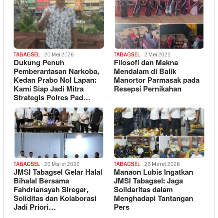
TABAGSEL
20 Mei 2026
TABAGSEL
2 Mei 2026
Dukung Penuh
Filosofi dan Makna
Pemberantasan Narkoba,
Mendalam di Balik
Kedan Prabo Nol Lapan:
Manortor Parmasak pada
Kami Siap Jadi Mitra
Resepsi Pernikahan
Strategis Polres Pad…
TABAGSEL
26 Maret 2026
TABAGSEL
26 Maret 2026
JMSI Tabagsel Gelar Halal
Manaon Lubis Ingatkan
Bihalal Bersama
JMSI Tabagsel: Jaga
Fahdriansyah Siregar,
Solidaritas dalam
Soliditas dan Kolaborasi
Menghadapi Tantangan
Jadi Priori…
Pers