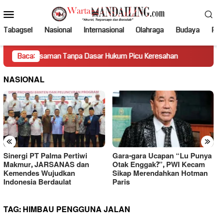
Loncat
Menu
ke
Mobile
konten
Tabagsel
Nasional
Internasional
Olahraga
Budaya
Po
Pasaman Tanpa Dasar Hukum Picu Keresahan
Baca:
Truk Miring H
NASIONAL
«
»
Sinergi PT Palma Pertiwi
Gara-gara Ucapan “Lu Punya
Makmur, JARSANAS dan
Otak Enggak?”, PWI Kecam
Kemendes Wujudkan
Sikap Merendahkan Hotman
Indonesia Berdaulat
Paris
TAG:
HIMBAU PENGGUNA JALAN