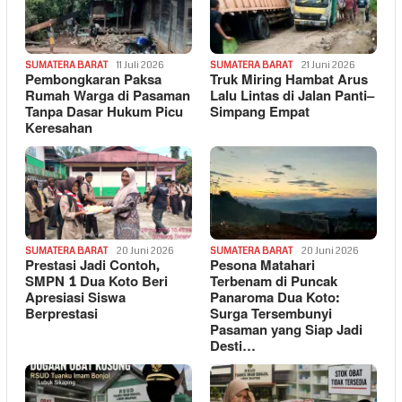
SUMATERA BARAT
11 Juli 2026
SUMATERA BARAT
21 Juni 2026
Pembongkaran Paksa
Truk Miring Hambat Arus
Rumah Warga di Pasaman
Lalu Lintas di Jalan Panti–
Tanpa Dasar Hukum Picu
Simpang Empat
Keresahan
SUMATERA BARAT
20 Juni 2026
SUMATERA BARAT
20 Juni 2026
Prestasi Jadi Contoh,
Pesona Matahari
SMPN 1 Dua Koto Beri
Terbenam di Puncak
Apresiasi Siswa
Panaroma Dua Koto:
Berprestasi
Surga Tersembunyi
Pasaman yang Siap Jadi
Desti…