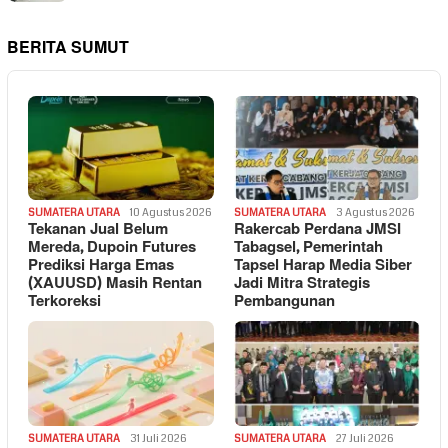
BERITA SUMUT
SUMATERA UTARA
10 Agustus 2026
SUMATERA UTARA
3 Agustus 2026
Tekanan Jual Belum
Rakercab Perdana JMSI
Mereda, Dupoin Futures
Tabagsel, Pemerintah
Prediksi Harga Emas
Tapsel Harap Media Siber
(XAUUSD) Masih Rentan
Jadi Mitra Strategis
Terkoreksi
Pembangunan
SUMATERA UTARA
31 Juli 2026
SUMATERA UTARA
27 Juli 2026