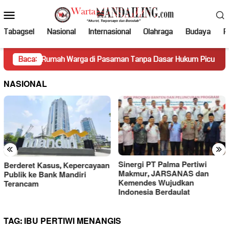
Loncat
Menu
ke
Mobile
konten
Tabagsel
Nasional
Internasional
Olahraga
Budaya
Po
a Rumah Warga di Pasaman Tanpa Dasar Hukum Picu Keresahan
Baca:
NASIONAL
«
»
Sinergi PT Palma Pertiwi
Gara-gara Ucapan “Lu Punya
Makmur, JARSANAS dan
Otak Enggak?”, PWI Kecam
Kemendes Wujudkan
Sikap Merendahkan Hotman
Indonesia Berdaulat
Paris
TAG:
IBU PERTIWI MENANGIS