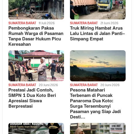
SUMATERA BARAT
11 Juli 2026
SUMATERA BARAT
21 Juni 2026
Pembongkaran Paksa
Truk Miring Hambat Arus
Rumah Warga di Pasaman
Lalu Lintas di Jalan Panti–
Tanpa Dasar Hukum Picu
Simpang Empat
Keresahan
SUMATERA BARAT
20 Juni 2026
SUMATERA BARAT
20 Juni 2026
Prestasi Jadi Contoh,
Pesona Matahari
SMPN 1 Dua Koto Beri
Terbenam di Puncak
Apresiasi Siswa
Panaroma Dua Koto:
Berprestasi
Surga Tersembunyi
Pasaman yang Siap Jadi
Desti…