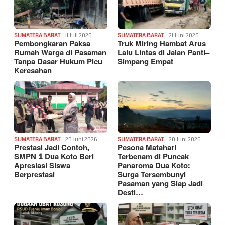
SUMATERA BARAT
11 Juli 2026
SUMATERA BARAT
21 Juni 2026
Pembongkaran Paksa
Truk Miring Hambat Arus
Rumah Warga di Pasaman
Lalu Lintas di Jalan Panti–
Tanpa Dasar Hukum Picu
Simpang Empat
Keresahan
SUMATERA BARAT
20 Juni 2026
SUMATERA BARAT
20 Juni 2026
Prestasi Jadi Contoh,
Pesona Matahari
SMPN 1 Dua Koto Beri
Terbenam di Puncak
Apresiasi Siswa
Panaroma Dua Koto:
Berprestasi
Surga Tersembunyi
Pasaman yang Siap Jadi
Desti…