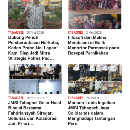
TABAGSEL
20 Mei 2026
TABAGSEL
2 Mei 2026
Dukung Penuh
Filosofi dan Makna
Pemberantasan Narkoba,
Mendalam di Balik
Kedan Prabo Nol Lapan:
Manortor Parmasak pada
Kami Siap Jadi Mitra
Resepsi Pernikahan
Strategis Polres Pad…
TABAGSEL
26 Maret 2026
TABAGSEL
26 Maret 2026
JMSI Tabagsel Gelar Halal
Manaon Lubis Ingatkan
Bihalal Bersama
JMSI Tabagsel: Jaga
Fahdriansyah Siregar,
Solidaritas dalam
Soliditas dan Kolaborasi
Menghadapi Tantangan
Jadi Priori…
Pers