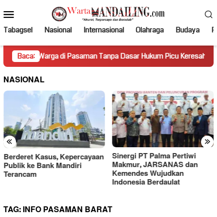
Loncat
Menu
ke
Mobile
konten
Tabagsel
Nasional
Internasional
Olahraga
Budaya
Po
 Warga di Pasaman Tanpa Dasar Hukum Picu Keresahan
Baca:
Tr
NASIONAL
«
»
Sinergi PT Palma Pertiwi
Gara-gara Ucapan “Lu Punya
Makmur, JARSANAS dan
Otak Enggak?”, PWI Kecam
Kemendes Wujudkan
Sikap Merendahkan Hotman
Indonesia Berdaulat
Paris
TAG:
INFO PASAMAN BARAT