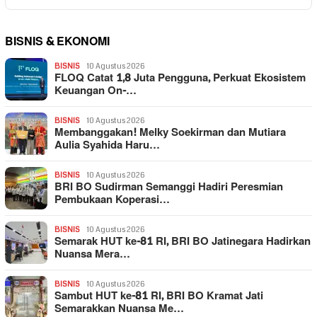
BISNIS & EKONOMI
BISNIS
10 Agustus 2026
FLOQ Catat 1,8 Juta Pengguna, Perkuat Ekosistem
Keuangan On-…
BISNIS
10 Agustus 2026
Membanggakan! Melky Soekirman dan Mutiara
Aulia Syahida Haru…
BISNIS
10 Agustus 2026
BRI BO Sudirman Semanggi Hadiri Peresmian
Pembukaan Koperasi…
BISNIS
10 Agustus 2026
Semarak HUT ke-81 RI, BRI BO Jatinegara Hadirkan
Nuansa Mera…
BISNIS
10 Agustus 2026
Sambut HUT ke-81 RI, BRI BO Kramat Jati
Semarakkan Nuansa Me…