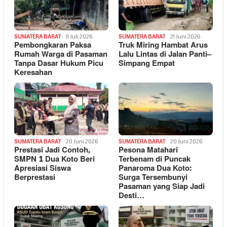
SUMATERA BARAT
11 Juli 2026
SUMATERA BARAT
21 Juni 2026
Pembongkaran Paksa
Truk Miring Hambat Arus
Rumah Warga di Pasaman
Lalu Lintas di Jalan Panti–
Tanpa Dasar Hukum Picu
Simpang Empat
Keresahan
SUMATERA BARAT
20 Juni 2026
SUMATERA BARAT
20 Juni 2026
Prestasi Jadi Contoh,
Pesona Matahari
SMPN 1 Dua Koto Beri
Terbenam di Puncak
Apresiasi Siswa
Panaroma Dua Koto:
Berprestasi
Surga Tersembunyi
Pasaman yang Siap Jadi
Desti…