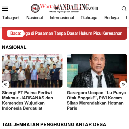
Loncat
Menu
ke
Mobile
konten
Tabagsel
Nasional
Internasional
Olahraga
Budaya
Po
arga di Pasaman Tanpa Dasar Hukum Picu Keresahan
Baca:
Truk
NASIONAL
«
»
Sinergi PT Palma Pertiwi
Gara-gara Ucapan “Lu Punya
Makmur, JARSANAS dan
Otak Enggak?”, PWI Kecam
Kemendes Wujudkan
Sikap Merendahkan Hotman
Indonesia Berdaulat
Paris
TAG:
JEMBATAN PENGHUBUNG ANTAR DESA