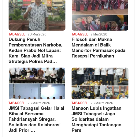
TABAGSEL
20 Mei 2026
TABAGSEL
2 Mei 2026
Dukung Penuh
Filosofi dan Makna
Pemberantasan Narkoba,
Mendalam di Balik
Kedan Prabo Nol Lapan:
Manortor Parmasak pada
Kami Siap Jadi Mitra
Resepsi Pernikahan
Strategis Polres Pad…
TABAGSEL
26 Maret 2026
TABAGSEL
26 Maret 2026
JMSI Tabagsel Gelar Halal
Manaon Lubis Ingatkan
Bihalal Bersama
JMSI Tabagsel: Jaga
Fahdriansyah Siregar,
Solidaritas dalam
Soliditas dan Kolaborasi
Menghadapi Tantangan
Jadi Priori…
Pers