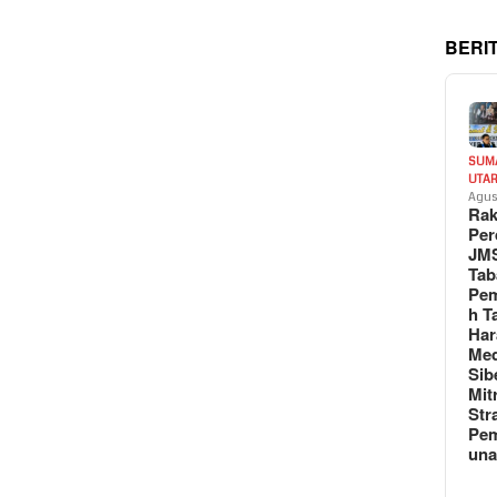
BERI
SUM
UTA
Agus
Rak
Per
JM
Tab
Pem
h T
Har
Med
Sib
Mit
Str
Pe
un