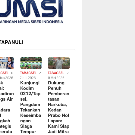
 TAPANULI
AGSEL
6
TABAGSEL
2
TABAGSEL
2
tus 2026
7 Juli 2026
0 Mei 2026
ok
Kunjungi
Dukung
al:
Kodim
Penuh
adiran
0212/Tap
Pemberan
gs Air
sel,
tasan
Pangdam
Narkoba,
dara
Tekankan
Kedan
N
Keseimba
Prabo Nol
ngkah
ngan
Lapan:
ategis
Siaga
Kami Siap
erata
Tempur
Jadi Mitra