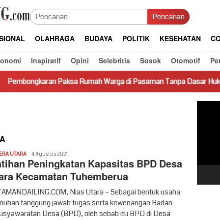
Pencarian
SIONAL
OLAHRAGA
BUDAYA
POLITIK
KESEHATAN
CO
konomi
Inspiratif
Opini
Selebritis
Sosok
Otomotif
Pe
 Paksa Rumah Warga di Pasaman Tanpa Dasar Hukum Picu Keresa
Pemut
Video
A
Redaksi
ERA UTARA
4 Agustus 2021
atihan Peningkatan Kapasitas BPD Desa
ara Kecamatan Tuhemberua
MANDAILING.COM, Nias Utara – Sebagai bentuk usaha
uhan tanggung jawab tugas serta kewenangan Badan
syawaratan Desa (BPD), oleh sebab itu BPD di Desa