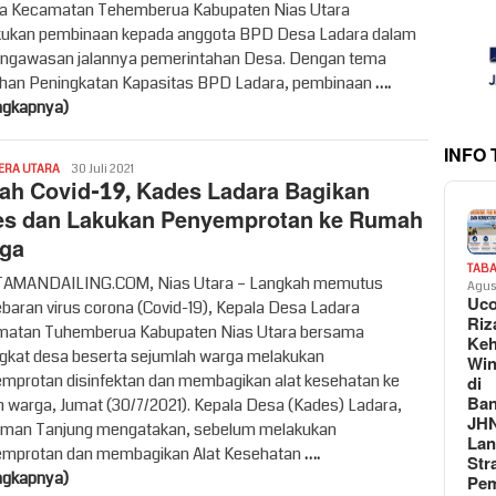
a Kecamatan Tehemberua Kabupaten Nias Utara
ukan pembinaan kepada anggota BPD Desa Ladara dalam
engawasan jalannya pemerintahan Desa. Dengan tema
ihan Peningkatan Kapasitas BPD Ladara, pembinaan
….
ngkapnya)
INFO
Redaksi
ERA UTARA
30 Juli 2021
ah Covid-19, Kades Ladara Bagikan
es dan Lakukan Penyemprotan ke Rumah
ga
TAB
AMANDAILING.COM, Nias Utara – Langkah memutus
Agus
Uc
baran virus corona (Covid-19), Kepala Desa Ladara
Riz
atan Tuhemberua Kabupaten Nias Utara bersama
Keh
gkat desa beserta sejumlah warga melakukan
Win
mprotan disinfektan dan membagikan alat kesehatan ke
di
Ban
 warga, Jumat (30/7/2021). Kepala Desa (Kades) Ladara,
JH
man Tanjung mengatakan, sebelum melakukan
La
mprotan dan membagikan Alat Kesehatan
….
Str
ngkapnya)
Pem