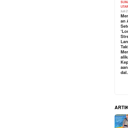
SUM
UTA
Juli 
Mem
an 
Set
‘Lo
Str
La
Tak
Me
ali
Kep
aan
da
ARTI