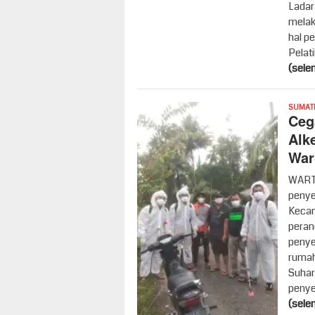
Ladar
melak
hal p
Pelat
(sele
SUMAT
Ceg
Alk
War
WART
penye
Kecam
peran
penye
rumah
Suhar
penye
(sele