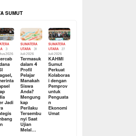
TA SUMUT
ATERA
SUMATERA
SUMATERA
RA
3
UTARA
31
UTARA
27
tus 2026
Juli 2026
Juli 2026
ercab
Termasuk
KAHMI
dana
dalam 4
Sumut
SI
Profil
Perkuat
agsel,
Pelajar
Kolaboras
erinta
Manakah
i dengan
apsel
Siswa
Pemprov
ap
Anda?
untuk
ia
Mengung
Penguata
er Jadi
kap
n
ra
Perilaku
Ekonomi
ategis
Tersembu
Umat
mbang
nyi Saat
an
Ujian
Melal…