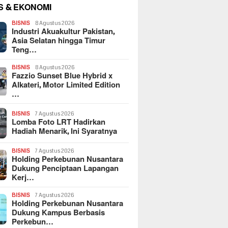
S & EKONOMI
BISNIS
8 Agustus 2026
Industri Akuakultur Pakistan,
Asia Selatan hingga Timur
Teng…
BISNIS
8 Agustus 2026
Fazzio Sunset Blue Hybrid x
Alkateri, Motor Limited Edition
…
BISNIS
7 Agustus 2026
Lomba Foto LRT Hadirkan
Hadiah Menarik, Ini Syaratnya
BISNIS
7 Agustus 2026
Holding Perkebunan Nusantara
Dukung Penciptaan Lapangan
Kerj…
BISNIS
7 Agustus 2026
Holding Perkebunan Nusantara
Dukung Kampus Berbasis
Perkebun…