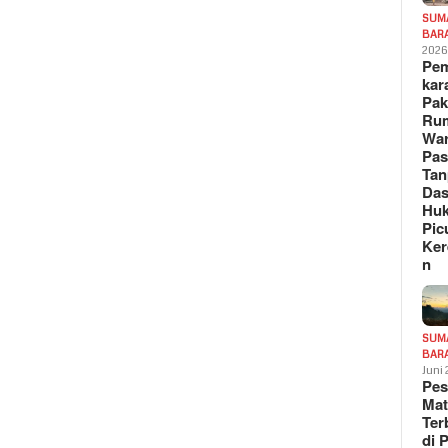
SUM
BAR
202
Pe
kar
Pak
Ru
War
Pa
Tan
Das
Hu
Pic
Ker
n
SUM
BAR
Juni
Pe
Mat
Te
di 