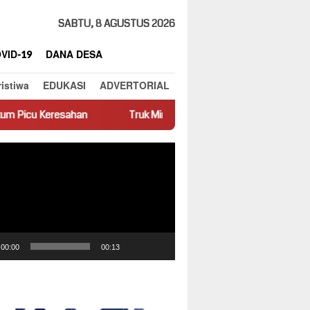
SABTU, 8 AGUSTUS 2026
VID-19
DANA DESA
ristiwa
EDUKASI
ADVERTORIAL
han
Truk Miring Hambat Arus Lalu Lintas di Jalan Panti–Simp
ar
00:00
00:13