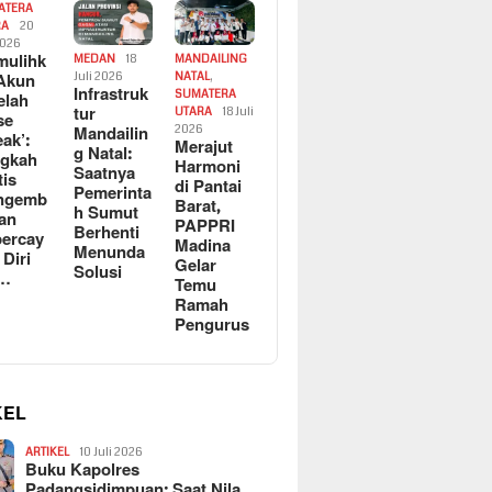
ATERA
RA
20
2026
ulihk
MEDAN
18
MANDAILING
Akun
Juli 2026
NATAL
,
Infrastruk
SUMATERA
elah
tur
UTARA
18 Juli
se
Mandailin
2026
eak’:
Merajut
g Natal:
ngkah
Harmoni
Saatnya
tis
di Pantai
Pemerinta
ngemb
Barat,
h Sumut
kan
PAPPRI
Berhenti
ercay
Madina
Menunda
 Diri
Gelar
Solusi
l…
Temu
Ramah
Pengurus
KEL
ARTIKEL
10 Juli 2026
Buku Kapolres
Padangsidimpuan: Saat Nila…