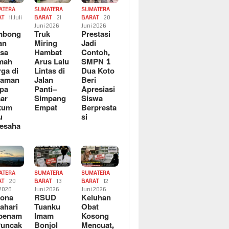
ATERA
SUMATERA
SUMATERA
AT
11 Juli
BARAT
21
BARAT
20
6
Juni 2026
Juni 2026
mbong
Truk
Prestasi
an
Miring
Jadi
sa
Hambat
Contoh,
mah
Arus Lalu
SMPN 1
ga di
Lintas di
Dua Koto
saman
Jalan
Beri
pa
Panti–
Apresiasi
ar
Simpang
Siswa
kum
Empat
Berpresta
u
si
esaha
ATERA
SUMATERA
SUMATERA
AT
20
BARAT
13
BARAT
12
 2026
Juni 2026
Juni 2026
sona
RSUD
Keluhan
ahari
Tuanku
Obat
rbenam
Imam
Kosong
Puncak
Bonjol
Mencuat,