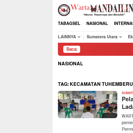
Loncat
ke
konten
TABAGSEL
NASIONAL
INTERNA
LAINNYA
Sumatera Utara
E
Baca:
Pembongkaran
NASIONAL
TAG:
KECAMATAN TUHEMBERU
SUMAT
Pel
Lad
WARTA
pemen
Permu