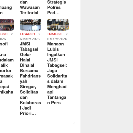
dan
Strategis
mbang
Wawasan
Polres
an
Teritorial
Pad…
AGSEL
2
TABAGSEL
2
TABAGSEL
2
2026
6 Maret 2026
6 Maret 2026
osofi
JMSI
Manaon
n
Tabagsel
Lubis
kna
Gelar
Ingatkan
ndalam
Halal
JMSI
Balik
Bihalal
Tabagsel:
ortor
Bersama
Jaga
rmasak
Fahdrians
Solidarita
a
yah
s dalam
epsi
Siregar,
Menghad
nikaha
Soliditas
api
dan
Tantanga
Kolaboras
n Pers
i Jadi
Priori…