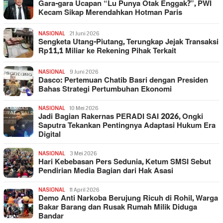
Gara-gara Ucapan “Lu Punya Otak Enggak?”, PWI
Kecam Sikap Merendahkan Hotman Paris
NASIONAL
21 Juni 2026
Sengketa Utang-Piutang, Terungkap Jejak Transaksi
Rp11,1 Miliar ke Rekening Pihak Terkait
NASIONAL
9 Juni 2026
Dasco: Pertemuan Chatib Basri dengan Presiden
Bahas Strategi Pertumbuhan Ekonomi
NASIONAL
10 Mei 2026
Jadi Bagian Rakernas PERADI SAI 2026, Ongki
Saputra Tekankan Pentingnya Adaptasi Hukum Era
Digital
NASIONAL
3 Mei 2026
Hari Kebebasan Pers Sedunia, Ketum SMSI Sebut
Pendirian Media Bagian dari Hak Asasi
NASIONAL
11 April 2026
Demo Anti Narkoba Berujung Ricuh di Rohil, Warga
Bakar Barang dan Rusak Rumah Milik Diduga
Bandar