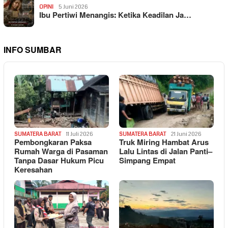
OPINI
5 Juni 2026
Ibu Pertiwi Menangis: Ketika Keadilan Ja…
INFO SUMBAR
SUMATERA BARAT
11 Juli 2026
SUMATERA BARAT
21 Juni 2026
Pembongkaran Paksa
Truk Miring Hambat Arus
Rumah Warga di Pasaman
Lalu Lintas di Jalan Panti–
Tanpa Dasar Hukum Picu
Simpang Empat
Keresahan