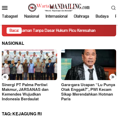
Loncat
Menu
ke
Mobile
konten
Tabagsel
Nasional
Internasional
Olahraga
Budaya
Po
asaman Tanpa Dasar Hukum Picu Keresahan
Baca:
Truk Miring Ha
NASIONAL
«
»
Sinergi PT Palma Pertiwi
Gara-gara Ucapan “Lu Punya
Makmur, JARSANAS dan
Otak Enggak?”, PWI Kecam
Kemendes Wujudkan
Sikap Merendahkan Hotman
Indonesia Berdaulat
Paris
TAG:
KEJAGUNG RI