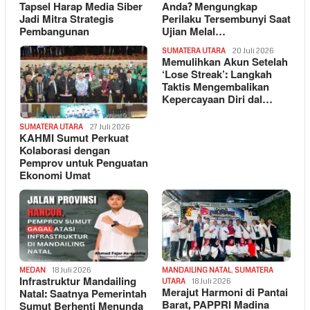
Tapsel Harap Media Siber
Anda? Mengungkap
Jadi Mitra Strategis
Perilaku Tersembunyi Saat
Pembangunan
Ujian Melal…
SUMATERA UTARA
20 Juli 2026
Memulihkan Akun Setelah
‘Lose Streak’: Langkah
Taktis Mengembalikan
Kepercayaan Diri dal…
SUMATERA UTARA
27 Juli 2026
KAHMI Sumut Perkuat
Kolaborasi dengan
Pemprov untuk Penguatan
Ekonomi Umat
MEDAN
18 Juli 2026
MANDAILING NATAL
,
SUMATERA
Infrastruktur Mandailing
UTARA
18 Juli 2026
Merajut Harmoni di Pantai
Natal: Saatnya Pemerintah
Barat, PAPPRI Madina
Sumut Berhenti Menunda