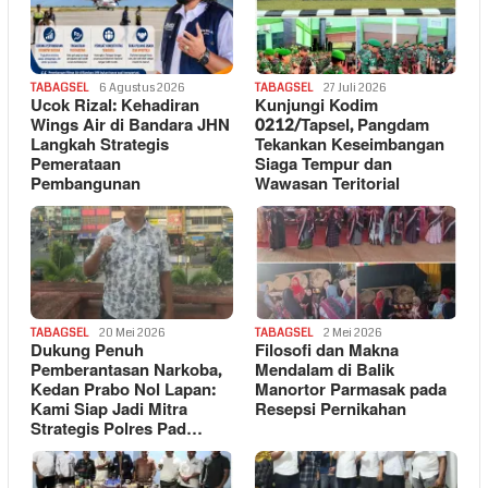
TABAGSEL
6 Agustus 2026
TABAGSEL
27 Juli 2026
Ucok Rizal: Kehadiran
Kunjungi Kodim
Wings Air di Bandara JHN
0212/Tapsel, Pangdam
Langkah Strategis
Tekankan Keseimbangan
Pemerataan
Siaga Tempur dan
Pembangunan
Wawasan Teritorial
TABAGSEL
20 Mei 2026
TABAGSEL
2 Mei 2026
Dukung Penuh
Filosofi dan Makna
Pemberantasan Narkoba,
Mendalam di Balik
Kedan Prabo Nol Lapan:
Manortor Parmasak pada
Kami Siap Jadi Mitra
Resepsi Pernikahan
Strategis Polres Pad…